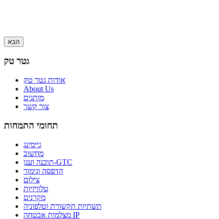
הבא
גטר טק
אודות גטר טק
About Us
מותגים
צור קשר
תחומי התמחות
גיימינג
מחשוב
תוכנה וענן-GTC
הדפסה וגימור
צילום
טלוויזיות
מקרנים
תשתיות תקשורת וטלפוניה
מצלמות אבטחה IP