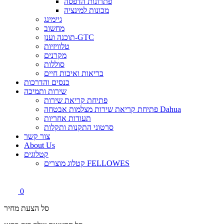
פתרונות הדפסה
מכונות למינציה
גיימינג
מחשוב
תוכנה וענן-GTC
טלוויזיות
מקרנים
סוללות
בריאות ואיכות חיים
כנסים והדרכות
שירות ותמיכה
פתיחת קריאת שירות
פתיחת קריאת שירות מצלמות אבטחה Dahua
תעודות אחריות
סרטוני התקנות ותקלות
צור קשר
About Us
קטלוגים
קטלוג מוצרים FELLOWES
0
סל הצעת מחיר