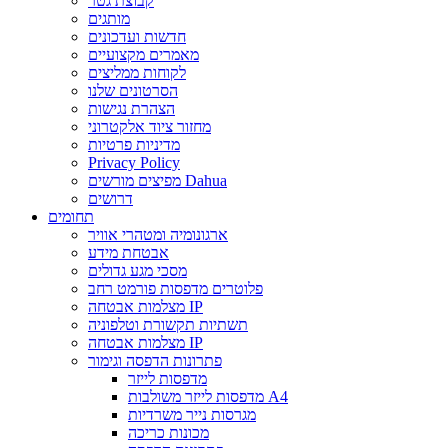
קבוצת גטר
מותגים
חדשות ועדכונים
מאמרים מקצועיים
לקוחות ממליצים
הסרטונים שלנו
הצהרת נגישות
מחזור ציוד אלקטרוני
מדיניות פרטיות
Privacy Policy
מפיצים מורשים Dahua
דרושים
תחומים
ארגונומיה ומטהרי אוויר
אבטחת מידע
מסכי מגע גדולים
פלוטרים מדפסות פורמט רחב
מצלמות אבטחה IP
תשתיות תקשורת וטלפוניה
מצלמות אבטחה IP
פתרונות הדפסה וגימור
מדפסות לייזר
מדפסות לייזר משולבות A4
מגרסות נייר משרדיות
מכונות כריכה