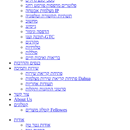
מסכי מגע גדולים
פלוטרים מדפסות פורמט רחב
מצלמות אבטחה IP
תשתיות תקשורת וטלפוניה
מחשוב
גיימינג
הדפסה וגימור
תוכנה וענן-GTC
מקרנים
טלוויזיות
סוללות
בריאות ואיכות חיים
כנסים והדרכות
שירות ותמיכה
פתיחת קריאת שירות
פתיחת קריאת שירות מצלמות Dahua
תעודות אחריות
סרטוני התקנות ותקלות
צור קשר
About Us
קטלוגים
קטלוג מוצרים Fellowes
אודות
אודות גטר טק