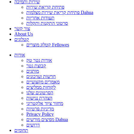
שירות ותמיכה
פתיחת קריאת שירות
פתיחת קריאת שירות מצלמות Dahua
תעודות אחריות
סרטוני התקנות ותקלות
צור קשר
About Us
קטלוגים
קטלוג מוצרים Fellowes
אודות
אודות גטר טק
קבוצת גטר
מותגים
חדשות ועדכונים
מאמרים מקצועיים
לקוחות ממליצים
הסרטונים שלנו
הצהרת נגישות
מחזור ציוד אלקטרוני
מדיניות פרטיות
Privacy Policy
מפיצים מורשים Dahua
דרושים
תחומים