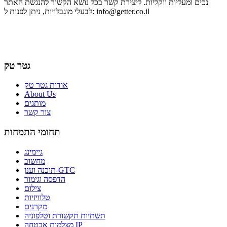
נכים ומעליות ווקליות. ליצירת קשר בכל נושא הקשור להנגשת האתר
info@getter.co.il
לבעלי מוגבלויות, ניתן לפנות ל:
גטר טק
אודות גטר טק
About Us
מותגים
צור קשר
תחומי התמחות
גיימינג
מחשוב
תוכנה וענן-GTC
הדפסה וגימור
צילום
טלוויזיות
מקרנים
תשתיות תקשורת וטלפוניה
מצלמות אבטחה IP