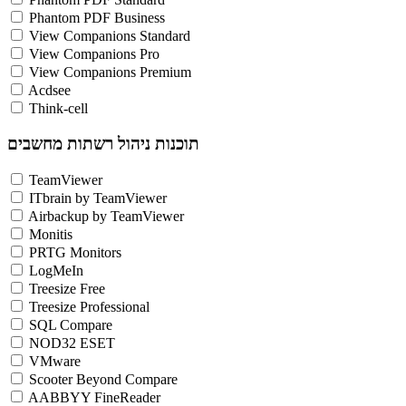
Phantom PDF Business
View Companions Standard
View Companions Pro
View Companions Premium
Acdsee
Think-cell
תוכנות ניהול רשתות מחשבים
TeamViewer
ITbrain by TeamViewer
Airbackup by TeamViewer
Monitis
PRTG Monitors
LogMeIn
Treesize Free
Treesize Professional
SQL Compare
NOD32 ESET
VMware
Scooter Beyond Compare
AABBYY FineReader