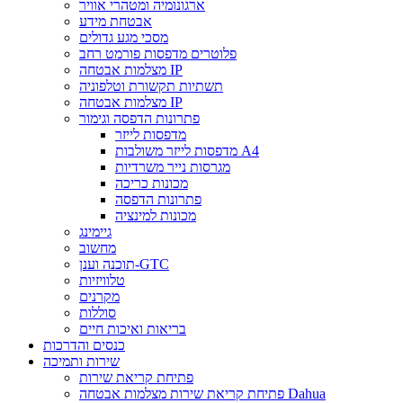
ארגונומיה ומטהרי אוויר
אבטחת מידע
מסכי מגע גדולים
פלוטרים מדפסות פורמט רחב
מצלמות אבטחה IP
תשתיות תקשורת וטלפוניה
מצלמות אבטחה IP
פתרונות הדפסה וגימור
מדפסות לייזר
מדפסות לייזר משולבות A4
מגרסות נייר משרדיות
מכונות כריכה
פתרונות הדפסה
מכונות למינציה
גיימינג
מחשוב
תוכנה וענן-GTC
טלוויזיות
מקרנים
סוללות
בריאות ואיכות חיים
כנסים והדרכות
שירות ותמיכה
פתיחת קריאת שירות
פתיחת קריאת שירות מצלמות אבטחה Dahua