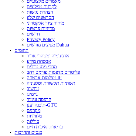
מאמרים מקצועיים
לקוחות ממליצים
הצהרת נגישות
הסרטונים שלנו
מחזור ציוד אלקטרוני
מדיניות פרטיות
דרושים
Privacy Policy
מפיצים מורשים Dahua
תחומים
ארגונומיה ומטהרי אוויר
אבטחת מידע
מסכי מגע גדולים
פלוטרים מדפסות פורמט רחב
מצלמות אבטחה IP
תשתיות תקשורת וטלפוניה
מחשוב
גיימינג
הדפסה וגימור
תוכנה וענן-GTC
מקרנים
טלוויזיות
סוללות
בריאות ואיכות חיים
כנסים והדרכות