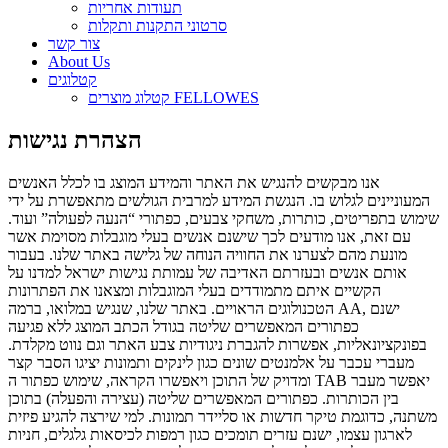
תעודות אחריות
סרטוני התקנות ותקלות
צור קשר
About Us
קטלוגים
קטלוג מוצרים FELLOWES
הצהרת נגישות
אנו מבקשים להנגיש את האתר והמידע המוצג בו לכלל האנשים
המעוניינים לגלוש בו. הנגשת המידע למרבית הגולשים מתאפשרת על ידי
שימוש בתפריטים, כותרות, משחקי צבעים, כפתורי “הנעה לפעולה” ועוד.
עם זאת, אנו מודעים לכך שישנם אנשים בעלי מוגבלות מסוימת אשר
מונעת מהם לצערנו את החוויה הנוחה של גלישה באתר שלנו. בעבור
אותם אנשים ובעזרתם האדיבה של עמותת נגישות ישראל למדנו על
הקשיים איתם מתמודדים בעלי המוגבלות ומצאנו את הפתרונות
הטכנולוגים הראויים. באתר שלנו, שנגיש במלואו, ברמה AA, ישנם
כפתורים המאפשרים שליטה בגודל הכתב המוצג ללא פגיעה
בפונקציונאליות, אפשרות להגברת ניגודיות צבע האתר וגם נווט מקלדת.
מעברי עכבר על אלמנטים שונים כגון לינקים ותמונות יציגו הסבר קצר
ומדויק של התוכן ויאפשרו הקראה, שימוש כפתור ה TAB יאפשר מעבר
בין הכותרות. כפתורים המאפשרים שליטה (עצירה והפעלה) בתוכן
משתנה, כדוגמת טיקר חדשות או סליידר תמונות. למי שירצה להגיע פיזית
לארגון עצמו, ישנם עזרים תומכים כגון רמפות לכיסאות גלגלים, חניות