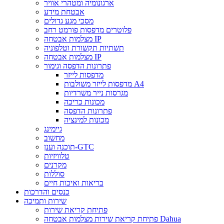
ארגונומיה ומטהרי אוויר
אבטחת מידע
מסכי מגע גדולים
פלוטרים מדפסות פורמט רחב
מצלמות אבטחה IP
תשתיות תקשורת וטלפוניה
מצלמות אבטחה IP
פתרונות הדפסה וגימור
מדפסות לייזר
מדפסות לייזר משולבות A4
מגרסות נייר משרדיות
מכונות כריכה
פתרונות הדפסה
מכונות למינציה
גיימינג
מחשוב
תוכנה וענן-GTC
טלוויזיות
מקרנים
סוללות
בריאות ואיכות חיים
כנסים והדרכות
שירות ותמיכה
פתיחת קריאת שירות
פתיחת קריאת שירות מצלמות אבטחה Dahua