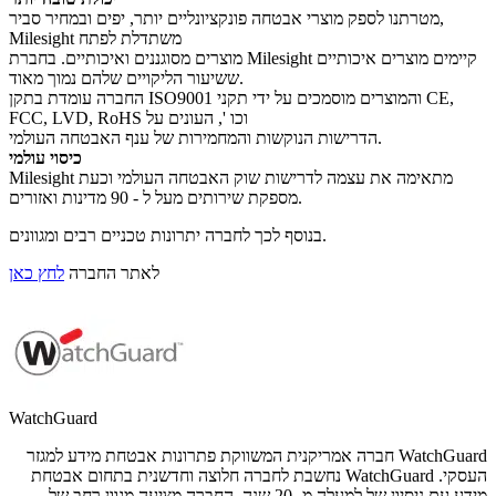
מטרתנו לספק מוצרי אבטחה פונקציונליים יותר, יפים ובמחיר סביר,
Milesight משתדלת לפתח
מוצרים מסוגננים ואיכותיים. בחברת Milesight קיימים מוצרים איכותיים
ששיעור הליקויים שלהם נמוך מאוד.
החברה עומדת בתקן ISO9001 והמוצרים מוסמכים על ידי תקני CE,
FCC, LVD, RoHS וכו ', העונים על
הדרישות הנוקשות והמחמירות של ענף האבטחה העולמי.
כיסוי עולמי
Milesight מתאימה את עצמה לדרישות שוק האבטחה העולמי וכעת
מספקת שירותים מעל ל - 90 מדינות ואזורים.
בנוסף לכך לחברה יתרונות טכניים רבים ומגוונים.
לאתר החברה
לחץ כאן
WatchGuard
WatchGuard חברה אמריקנית המשווקת פתרונות אבטחת מידע למגזר
העסקי. WatchGuard נחשבת לחברה חלוצה וחדשנית בתחום אבטחת
מידע עם ניסיון של למעלה מ- 20 שנה. החברה מציעה מגוון רחב של