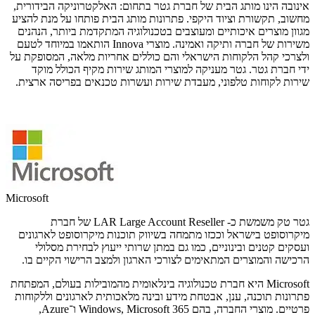
אינובה הינו מותג הבית של חברת גטר בתחום: האלקטרוניקה הבידורית,
מחשוב, תקשורת וציוד היקפי. פתרונות מותג הבית פותחו על מנת להציע
מגוון מוצרים איכותיים ומעוצבים בטכנולוגיה המתקדמת ביותר, הנהנים
משירות של חברה ותיקה ואמינה. מוצרי Innova הותאמו במיוחד לטעם
ולצרכי קהל הלקוחות הישראלי והם כוללים אחריות מלאה, המסופקת על
ידי חברת גטר. גטר מעניקה למוצרי המותג שירות מקיף הכולל מוקד
שירות לקוחות טלפוני, מעבדת שירות ועשרות טכנאים בפריסה ארצית.
Microsoft
גטר טק משמשת כ- LAR Large Account Reseller של חברת
מיקרוסופט בישראל וככזו מתמחה בשיווק תוכנות מיקרוסופט לארגונים
ועסקים קטנים ובינוניים, כמו גם במתן שרותי ייעוץ לבחירת מסלולי
הרכישה והמוצרים המתאימים לצורכי הארגון ולמצב הרישוי הקיים בו.
Microsoft היא חברת טכנולוגיה בינלאומית מהמובילות בעולם, המפתחת
פתרונות תוכנה, ענן, אבטחת מידע ובינה מלאכותית לארגונים וללקוחות
פרטיים. מוצרי החברה, בהם Windows, Microsoft 365 ו־Azure,