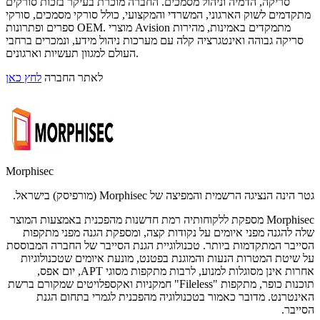
סריקה, הדמיה וניהול מסמכים. החברה מוכרת בעיקר בזכות סורקים
מתקדמים לשוק הארגוני, המשרדי והמקצועי, כולל סורקי מסמכים, סורקי
ספרים ופתרונות OEM. מוצרי Avision מתמקדים באמינות, מהירות
סריקה גבוהה ואינטגרציה קלה עם מערכות ניהול מידע, ונמכרים ברחבי
העולם למגוון תעשיות וארגונים.
לאתר החברה
לחץ כאן
Morphisec
גטר הינה הנציגה הרשמית והמפיצה של Morphisec (מורפיסק) בישראל.
Morphisec מספקת ללקוחותיה רמת חדשנות מהפכנית באמצעות המוצר
שלה להגנה מפני איומים על נקודות קצה, ומספקת הגנה מפני מתקפות
הסייבר המתקדמות ביותר. טכנולוגיית הגנת הסייבר של החברה המבוססת
על שיטת המטרות הנעות והמוגנת בפטנט, מונעת איומים שטכנולוגיות
אחרות אינן מסוגלות למנוע, לרבות מתקפות מסוגי APT, יום אפס,
תוכנות כופר, מתקפות "Fileless" חמקניות ואקספלויטים שמקורם ברשת
האינטרנט. מדובר כאמור בטכנולוגיה מהפכנית לגמרי בתחום הגנת
הסייבר.