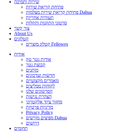
שירות ותמיכה
פתיחת קריאת שירות
פתיחת קריאת שירות מצלמות Dahua
תעודות אחריות
סרטוני התקנות ותקלות
צור קשר
About Us
קטלוגים
קטלוג מוצרים Fellowes
אודות
אודות גטר טק
קבוצת גטר
מותגים
חדשות ועדכונים
מאמרים מקצועיים
לקוחות ממליצים
הסרטונים שלנו
הצהרת נגישות
מחזור ציוד אלקטרוני
מדיניות פרטיות
Privacy Policy
מפיצים מורשים Dahua
דרושים
תחומים