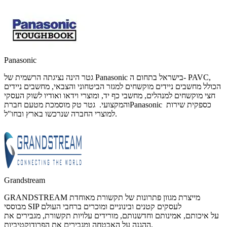
Panasonic
גטר הינה נציגתה הרשמית של Panasonic בישראל בתחום ה- PAVC,
הכולל מחשבים ניידים מוקשחים למגזר הביטחוני והצבאי, מחשבים ניידים
חצי מוקשחים למנהלים, מחשבי כף יד, ומוצרי וידאו ואודיו לשוק העסקי
והמקצועי. גטר טק מוסמכת מטעם חברתPanasonic כספקית שירות
למוצרי החברה שנרכשו בארץ ובחו"ל.
Grandstream
GRANDSTREAM מייצרת מגוון פתרונות של תקשורת מאוחדת
מבוססי SIP לעסקים קטנים ובינוניים ומוכרים ברחבי העולם
על איכותם, אמינותם וחדשנותם, מורידים עלויות תקשורת, מגבירים את
ההגנה על האבטחה ומגבירים את הפרודוקטיביות.