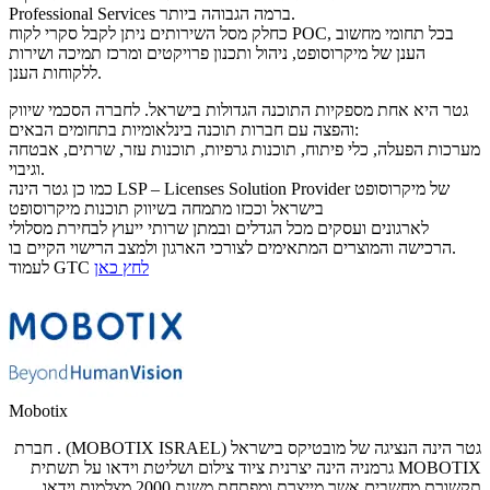
Professional Services ברמה הגבוהה ביותר.
כחלק מסל השירותים ניתן לקבל סקרי לקוח POC, בכל תחומי מחשוב
הענן של מיקרוסופט, ניהול ותכנון פרויקטים ומרכז תמיכה ושירות
ללקוחות הענן.
גטר היא אחת מספקיות התוכנה הגדולות בישראל. לחברה הסכמי שיווק
והפצה עם חברות תוכנה בינלאומיות בתחומים הבאים:
מערכות הפעלה, כלי פיתוח, תוכנות גרפיות, תוכנות עזר, שרתים, אבטחה
וגיבוי.
כמו כן גטר הינה LSP – Licenses Solution Provider של מיקרוסופט
בישראל וככזו מתמחה בשיווק תוכנות מיקרוסופט
לארגונים ועסקים מכל הגדלים ובמתן שרותי ייעוץ לבחירת מסלולי
הרכישה והמוצרים המתאימים לצורכי הארגון ולמצב הרישוי הקיים בו.
לחץ כאן
לעמוד GTC
Mobotix
גטר הינה הנציגה של מובטיקס בישראל (MOBOTIX ISRAEL) . חברת
MOBOTIX
גרמניה הינה יצרנית ציוד צילום ושליטת וידאו על תשתית
תקשורת מחשבים אשר מייצרת ומפתחת משנת 2000 מצלמות וידאו