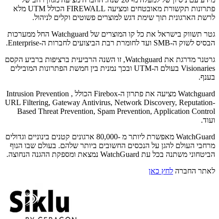
פתרונות תקשורת מאובטחים ומציעה FIREWALL הכולל UTM מלא
לרשת הארגונית תוך שימת דגש למוצרים פשוטים וקלים לניהול.
גטר תשווק בישראל את כל קו המוצרים של Watchguard החל ממערכות
הבסיס לשוק ה-SMB ועד לחומרת רבת הביצועים לחברות ה-Enterprise.
גרטנר מדרגת את Watchguard, זו השנה הרביעית ברציפות ברביע הקסם
Visionaries בעולם ה-UTM ובכך נמנית בין חמשת הפתרונות המובילים
בענף.
Watchguard מציעה את פתרון ה-Firebox הכולל Intrusion Prevention ,
URL Filtering, Gateway Antivirus, Network Discovery, Reputation-
Based Threat Prevention, Spam Prevention, Application Control
ועוד.
WatchGuard מאפשרת ליותר מ -80,000 ארגונים קטנים בינוניים וגדולים
מרחבי העולם להגן על הנכסים החשובים ביותר שלהם. בעולם שבו הנוף
הביטחוני משתנה בכל עת WatchGuard נמצאת ומספקת ההגנה הנחוצה.
לאתר החברה
לחץ כאן