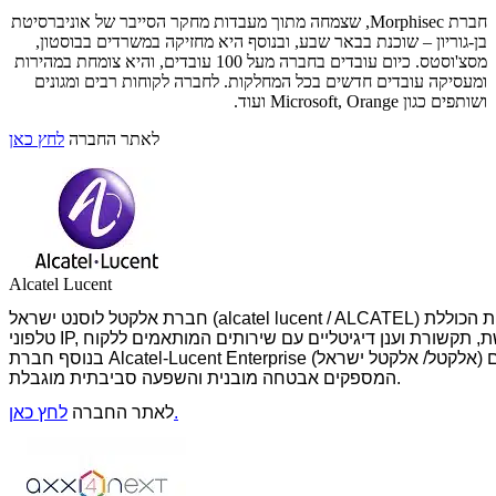
חברת Morphisec, שצמחה מתוך מעבדות מחקר הסייבר של אוניברסיטת
בן-גוריון – שוכנת בבאר שבע, ובנוסף היא מחזיקה במשרדים בבוסטון,
מסצ'וסטס. כיום עובדים בחברה מעל 100 עובדים, והיא צומחת במהירות
ומעסיקה עובדים חדשים בכל המחלקות. לחברה לקוחות רבים ומגונים
ושותפים כגון Microsoft, Orange ועוד.
לאתר החברה
לחץ כאן
Alcatel Lucent
חברת אלקטל לוסנט ישראל (alcatel lucent / ALCATEL) מספקת חוויית טכנולוגיה דיגיטלית מותאמת אישית הכוללת:

בנוסף חברת Alcatel-Lucent Enterprise (אלקטל/ אלקטל ישראל) מציעה מודלים עסקיים גמישים

המספקים אבטחה מובנית והשפעה סביבתית מוגבלת.
לחץ כאן.
לאתר החברה 