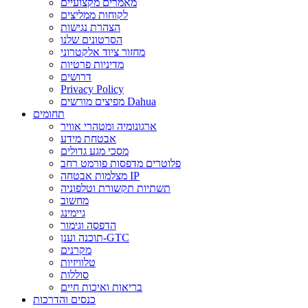
מאמרים מקצועיים
לקוחות ממליצים
הצהרת נגישות
הסרטונים שלנו
מחזור ציוד אלקטרוני
מדיניות פרטיות
דרושים
Privacy Policy
מפיצים מורשים Dahua
תחומים
ארגונומיה ומטהרי אוויר
אבטחת מידע
מסכי מגע גדולים
פלוטרים מדפסות פורמט רחב
מצלמות אבטחה IP
תשתיות תקשורת וטלפוניה
מחשוב
גיימינג
הדפסה וגימור
תוכנה וענן-GTC
מקרנים
טלוויזיות
סוללות
בריאות ואיכות חיים
כנסים והדרכות