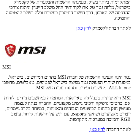
המתקדמות ביותר בשוק. כנציגתה הרשמית והבלעדית של לקסמרק
בישראל, מלווה גטר טק את לקוחותיה החל משלב הייעוץ וניתוח צורכי
ההדפסה של הארגון, דרך חישוב החיסכון בעלויות וכלה בשלב ההטמעה
והתמיכה.
לאתר חברת לקסמרק
לחץ כאן
MSI
גטר הינה הנציגה הרשמית של חברת MSI בתחום המיחשוב , בישראל.
במסגרת שיתוף הפעולה גטר מפיצה בישראל לפטופים, טאבלטים, מחשבי
ALL in one, מחשבים זעירים ותחנות עבודה של MSI.
MSI היא יצרנית טכנולוגיה טאיוואנית המתמחה במחשבים ניידים, לוחות
אם, כרטיסי גרפיקה ורכיבי גיימינג מקצועיים. החברה בנתה לעצמה
מוניטין חזק בתחום הביצועים הגבוהים והאמינות, במיוחד בקרב גיימרים,
יוצרים מקצועיים ושחקני e-sports, עם דגש על חדשנות קירור, עיצוב
RGB ותמיכה במערכות מתקדמות.
לאתר החברה
לחץ כאן