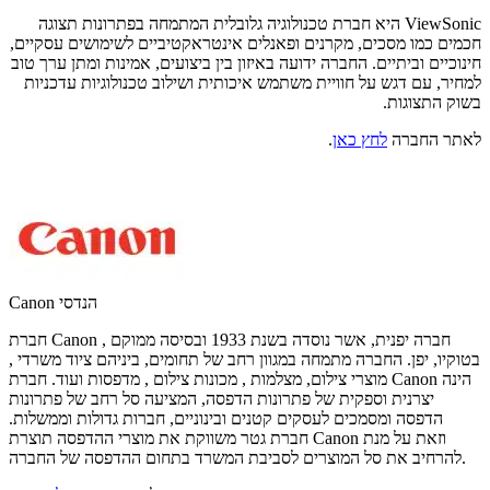
ViewSonic היא חברת טכנולוגיה גלובלית המתמחה בפתרונות תצוגה
חכמים כמו מסכים, מקרנים ופאנלים אינטראקטיביים לשימושים עסקיים,
חינוכיים וביתיים. החברה ידועה באיזון בין ביצועים, אמינות ומתן ערך טוב
למחיר, עם דגש על חוויית משתמש איכותית ושילוב טכנולוגיות עדכניות
בשוק התצוגות.
לאתר החברה
לחץ כאן
.
Canon הנדסי
חברת Canon , חברה יפנית, אשר נוסדה בשנת 1933 ובסיסה ממוקם
בטוקיו, יפן. החברה מתמחה במגוון רחב של תחומים, ביניהם ציוד משרדי ,
מוצרי צילום, מצלמות , מכונות צילום , מדפסות ועוד. חברת Canon הינה
יצרנית וספקית של פתרונות הדפסה, המציעה סל רחב של פתרונות
הדפסה ומסמכים לעסקים קטנים ובינוניים, חברות גדולות וממשלות.
חברת גטר משווקת את מוצרי ההדפסה תוצרת Canon וזאת על מנת
להרחיב את סל המוצרים לסביבת המשרד בתחום ההדפסה של החברה.