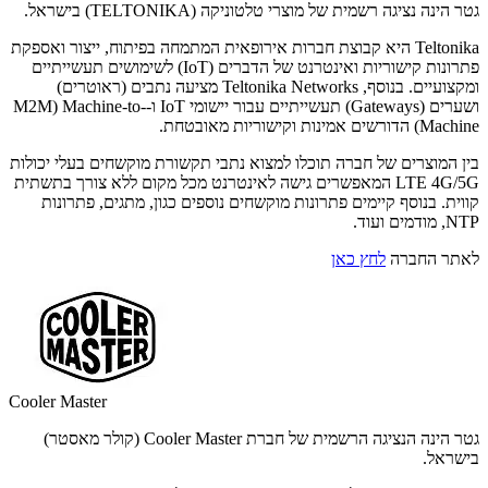
גטר הינה נציגה רשמית של מוצרי טלטוניקה (TELTONIKA) בישראל.
Teltonika היא קבוצת חברות אירופאית המתמחה בפיתוח, ייצור ואספקת
פתרונות קישוריות ואינטרנט של הדברים (IoT) לשימושים תעשייתיים
ומקצועיים. בנוסף, Teltonika Networks מציעה נתבים (ראוטרים)
ושערים (Gateways) תעשייתיים עבור יישומי IoT ו-M2M) Machine-to-
Machine) הדורשים אמינות וקישוריות מאובטחת.
בין המוצרים של חברה תוכלו למצוא נתבי תקשורת מוקשחים בעלי יכולות
LTE 4G/5G המאפשרים גישה לאינטרנט מכל מקום ללא צורך בתשתית
קווית. בנוסף קיימים פתרונות מוקשחים נוספים כגון, מתגים, פתרונות
NTP, מודמים ועוד.
לאתר החברה
לחץ כאן
Cooler Master
גטר הינה הנציגה הרשמית של חברת Cooler Master (קולר מאסטר)
בישראל.