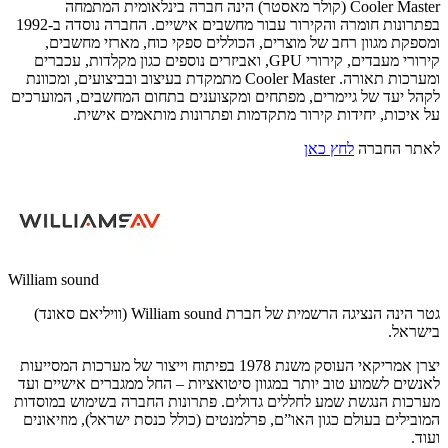
Cooler Master (קולר מאסטר) הינה חברה בינלאומית המתמחה
בפתרונות חומרה והקירור עבור מחשבים אישיים. החברה נוסדה ב-1992
ומספקת מגוון רחב של מוצרים, הכוללים ספקי כוח, מארזי מחשבים,
קירורי מעבדים, קירורי GPU, ואביזרים נוספים כגון מקלדות, עכברים
ומערכות תאורה. Cooler Master מתמקדת בעיצוב ובביצועים, ומכוונת
לקהל יעד של גיימרים, מפתחים ומקצוענים בתחום המחשבים, המוערכים
על איכות, יחידות קירור מתקדמות ופתרונות מותאמים אישית.
לאתר החברה
לחץ כאן
William sound
גטר הינה הנציגה הרשמית של חברת William sound (וויליאם סאונד)
בישראל.
יצרן אמריקאי העוסק משנת 1978 בפיתוח וייצור של מערכות המסייעות
לאנשים לשמוע טוב יותר במגוון סיטואציות – החל ממגברים אישיים ועד
מערכות הנגשת שמע לחללים גדולים. פתרונות החברה בשימוש במוסדות
המובילים בעולם כגון האו”ם, פרלמנטים (כולל כנסת ישראל), מוזיאונים
ועוד.