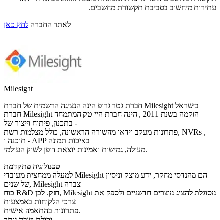
עתירות מיחשוב בסביבת תקשורת מחשבים.
לאתר החברה
לחץ כאן
Milesight
חברת גטר גרופ הינה הנציגה הרשמית של חברת Milesight בישראל
חברת Milesight הוקמה בשנת 2011 , הינה חברת היי טק המתמחה
בתכנון, פיתוח וייצור של -
פתרונות מעקב וידאו מהשורה הראשונה, כולל מצלמות רשת, NVRs ,
תוכנה ו - APP באיכות תמונה
מעולה, גמישות ואמינות יוצאת דופן לשוק העולמי.
טכנולוגיה מתקדמת
למעלה ממחצית מעובדי Milesight הם מהנדסי מחקר, ידע מוצק וניסיון
של שנים, Milesight צברה
כוח R&D חזק. לכן, Milesight מסוגלת להציג מוצרים חדשניים ולספק את
צרכי הלקוחות באמצעות
פתרונות בהתאמה אישית.
יכולת טובה יותר