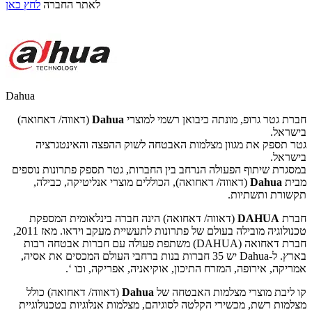
לאתר החברה
לחץ כאן
Dahua
חברת גטר גרופ, מונתה כיבואן רשמי למוצרי
Dahua
(דאווה/ דאחואה)
בישראל.
גטר תספק את מגוון מצלמות האבטחה לשוק ההפצה והאינטגרציה
בישראל.
במסגרת שיתוף הפעולה הנרחב בין החברות, גטר תספק פתרונות נוספים
מבית
Dahua
(דאווה/ דאחואה), הכוללים מוצרי אנליטיקה, כבילה,
תקשורת ותשתיות.
חברת
DAHUA
(דאווה/ דאחואה) הינה חברה בינלאומית המספקת
טכנולוגיה מובילה בעולם של פתרונות לתעשיית מעקב וידאו. מאז 2011,
חברת דאחואה (DAHUA) משתפת פעולה עם חברות אבטחה רבות
בארץ. ל-Dahua יש 35 חברות בנות ברחבי העולם המכסים את אסיה,
אמריקה, אירופה, המזרח התיכון, אוקיאניה, אפריקה, וכו ‘.
​קו ליבת מוצרי מצלמות האבטחה של
Dahua
(דאווה/ דאחואה) כולל
מצלמות רשת, מכשירי הקלטה לסוגיהם, מצלמות אנלוגיות בטכנולוגיית