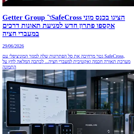
Getter Group ו־SafeCross הציגו בכנס מוני
אקספו פתרון חדש למניעת תאונות דרכים
במעברי חציה
29/06/2026
גטר מרחיבה את סל הפתרונות שלה למגזר המוניציפלי עם SafeCross,
מערכת תאורה חכמה ואקטיבית למעברי חציה... לכתבה המלאה לחץ על
התמונה