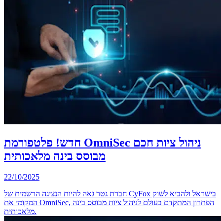
חדש! פלטפורמת OmniSec ניהול ציות חכם
מבוסס בינה מלאכותית
22/10/2025
חברת גטר גאה להיות הנציגה הרשמית של CyFox בישראל ולהביא לשוק
המקומי את OmniSec, הפתרון המתקדם בעולם לניהול ציות מבוסס בינה
מלאכותית.