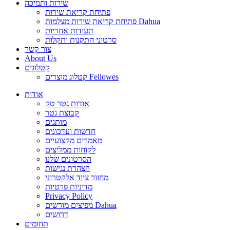
שירות ותמיכה
פתיחת קריאת שירות
פתיחת קריאת שירות מצלמות Dahua
תעודות אחריות
סרטוני התקנות ותקלות
צור קשר
About Us
קטלוגים
קטלוג מוצרים Fellowes
אודות
אודות גטר טק
קבוצת גטר
מותגים
חדשות ועדכונים
מאמרים מקצועיים
לקוחות ממליצים
הסרטונים שלנו
הצהרת נגישות
מחזור ציוד אלקטרוני
מדיניות פרטיות
Privacy Policy
מפיצים מורשים Dahua
דרושים
תחומים