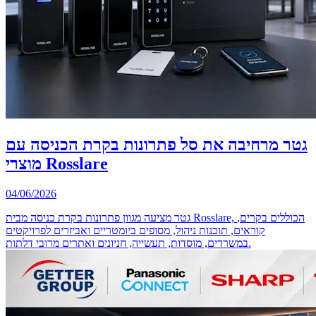
גטר מרחיבה את סל פתרונות בקרת הכניסה עם
מוצרי Rosslare
04/06/2026
גטר מציעה מגוון פתרונות בקרת כניסה מבית Rosslare, הכוללים בקרים,
קוראים, תוכנות ניהול, מסופים ביומטריים ואביזרים לפרויקטים
במשרדים, מוסדות, תעשייה, חניונים ואתרים מרובי דלתות.