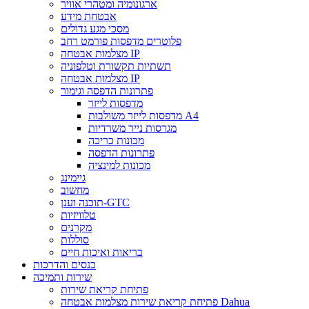
ארגונומיה ומטהרי אוויר
אבטחת מידע
מסכי מגע גדולים
פלוטרים מדפסות פורמט רחב
מצלמות אבטחה IP
תשתיות תקשורת וטלפוניה
מצלמות אבטחה IP
פתרונות הדפסה וגימור
מדפסות לייזר
מדפסות לייזר משולבות A4
מגרסות נייר משרדיות
מכונות כריכה
פתרונות הדפסה
מכונות למינציה
גיימינג
מחשוב
תוכנה וענן-GTC
טלוויזיות
מקרנים
סוללות
בריאות ואיכות חיים
כנסים והדרכות
שירות ותמיכה
פתיחת קריאת שירות
פתיחת קריאת שירות מצלמות אבטחה Dahua