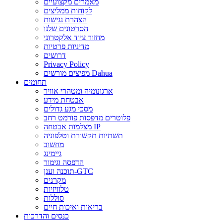
מאמרים מקצועיים
לקוחות ממליצים
הצהרת נגישות
הסרטונים שלנו
מחזור ציוד אלקטרוני
מדיניות פרטיות
דרושים
Privacy Policy
מפיצים מורשים Dahua
תחומים
ארגונומיה ומטהרי אוויר
אבטחת מידע
מסכי מגע גדולים
פלוטרים מדפסות פורמט רחב
מצלמות אבטחה IP
תשתיות תקשורת וטלפוניה
מחשוב
גיימינג
הדפסה וגימור
תוכנה וענן-GTC
מקרנים
טלוויזיות
סוללות
בריאות ואיכות חיים
כנסים והדרכות