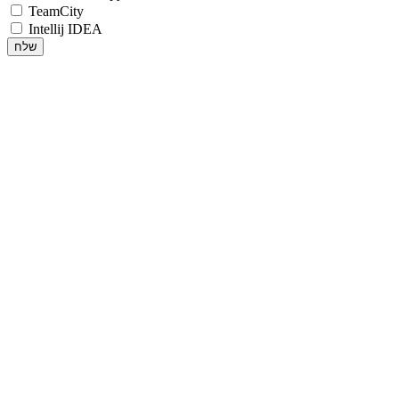
TeamCity
Intellij IDEA