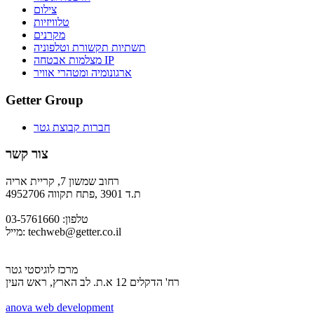
צילום
טלוויזיות
מקרנים
תשתיות תקשורת וטלפוניה
מצלמות אבטחה IP
ארגונומיה ומטהרי אוויר
Getter Group
חברות קבוצת גטר
צור קשר
רחוב שמשון 7, קריית אריה
ת.ד 3901 ,פתח תקווה 4952706
טלפון: 03-5761660
techweb@getter.co.il
מייל:
מרכז לוגיסטי גטר
רח' הדקלים 12 א.ת. לב הארץ, ראש העין
a
nova web development