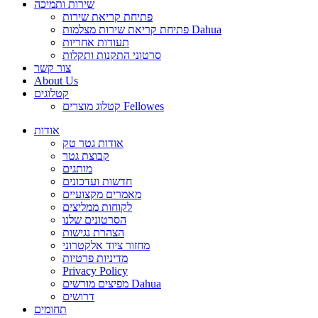
שירות ותמיכה
פתיחת קריאת שירות
פתיחת קריאת שירות מצלמות Dahua
תעודות אחריות
סרטוני התקנות ותקלות
צור קשר
About Us
קטלוגים
קטלוג מוצרים Fellowes
אודות
אודות גטר טק
קבוצת גטר
מותגים
חדשות ועדכונים
מאמרים מקצועיים
לקוחות ממליצים
הסרטונים שלנו
הצהרת נגישות
מחזור ציוד אלקטרוני
מדיניות פרטיות
Privacy Policy
מפיצים מורשים Dahua
דרושים
תחומים