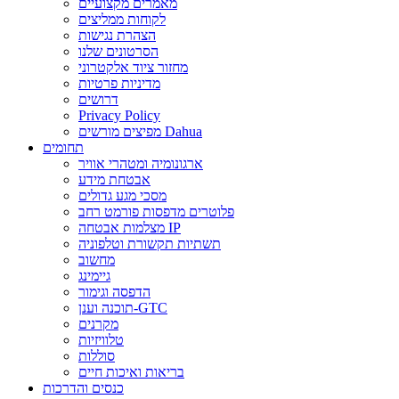
מאמרים מקצועיים
לקוחות ממליצים
הצהרת נגישות
הסרטונים שלנו
מחזור ציוד אלקטרוני
מדיניות פרטיות
דרושים
Privacy Policy
מפיצים מורשים Dahua
תחומים
ארגונומיה ומטהרי אוויר
אבטחת מידע
מסכי מגע גדולים
פלוטרים מדפסות פורמט רחב
מצלמות אבטחה IP
תשתיות תקשורת וטלפוניה
מחשוב
גיימינג
הדפסה וגימור
תוכנה וענן-GTC
מקרנים
טלוויזיות
סוללות
בריאות ואיכות חיים
כנסים והדרכות