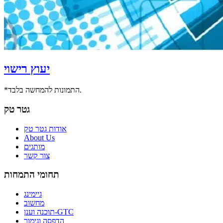
יעוץ רישוי
*התמונות להמחשה בלבד.
גטר טק
אודות גטר טק
About Us
מותגים
צור קשר
תחומי התמחות
גיימינג
מחשוב
תוכנה וענן-GTC
הדפסה וגימור