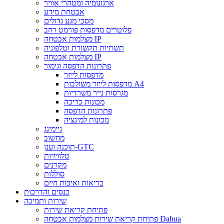
ארגונומיה ומטהרי אוויר
אבטחת מידע
מסכי מגע גדולים
פלוטרים מדפסות פורמט רחב
מצלמות אבטחה IP
תשתיות תקשורת וטלפוניה
מצלמות אבטחה IP
פתרונות הדפסה וגימור
מדפסות לייזר
מדפסות לייזר משולבות A4
מגרסות נייר משרדיות
מכונות כריכה
פתרונות הדפסה
מכונות למינציה
גיימינג
מחשוב
תוכנה וענן-GTC
טלוויזיות
מקרנים
סוללות
בריאות ואיכות חיים
כנסים והדרכות
שירות ותמיכה
פתיחת קריאת שירות
פתיחת קריאת שירות מצלמות אבטחה Dahua