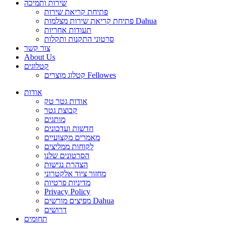
שירות ותמיכה
פתיחת קריאת שירות
פתיחת קריאת שירות מצלמות Dahua
תעודות אחריות
סרטוני התקנות ותקלות
צור קשר
About Us
קטלוגים
קטלוג מוצרים Fellowes
אודות
אודות גטר טק
קבוצת גטר
מותגים
חדשות ועדכונים
מאמרים מקצועיים
לקוחות ממליצים
הסרטונים שלנו
הצהרת נגישות
מחזור ציוד אלקטרוני
מדיניות פרטיות
Privacy Policy
מפיצים מורשים Dahua
דרושים
תחומים