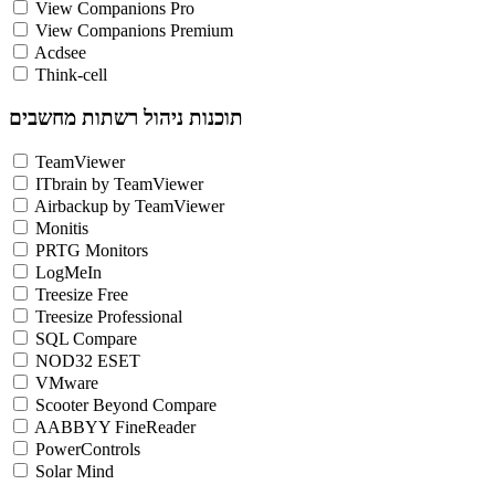
View Companions Pro
View Companions Premium
Acdsee
Think-cell
תוכנות ניהול רשתות מחשבים
TeamViewer
ITbrain by TeamViewer
Airbackup by TeamViewer
Monitis
PRTG Monitors
LogMeIn
Treesize Free
Treesize Professional
SQL Compare
NOD32 ESET
VMware
Scooter Beyond Compare
AABBYY FineReader
PowerControls
Solar Mind