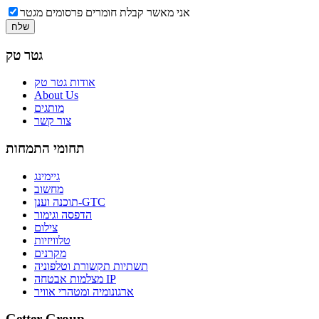
אני מאשר קבלת חומרים פרסומים מגטר
גטר טק
אודות גטר טק
About Us
מותגים
צור קשר
תחומי התמחות
גיימינג
מחשוב
תוכנה וענן-GTC
הדפסה וגימור
צילום
טלוויזיות
מקרנים
תשתיות תקשורת וטלפוניה
מצלמות אבטחה IP
ארגונומיה ומטהרי אוויר
Getter Group