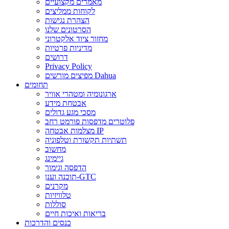
מאמרים מקצועיים
לקוחות ממליצים
הצהרת נגישות
הסרטונים שלנו
מחזור ציוד אלקטרוני
מדיניות פרטיות
דרושים
Privacy Policy
מפיצים מורשים Dahua
תחומים
ארגונומיה ומטהרי אוויר
אבטחת מידע
מסכי מגע גדולים
פלוטרים מדפסות פורמט רחב
מצלמות אבטחה IP
תשתיות תקשורת וטלפוניה
מחשוב
גיימינג
הדפסה וגימור
תוכנה וענן-GTC
מקרנים
טלוויזיות
סוללות
בריאות ואיכות חיים
כנסים והדרכות