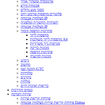
ארגונומיה ומטהרי אוויר
אבטחת מידע
מסכי מגע גדולים
פלוטרים מדפסות פורמט רחב
מצלמות אבטחה IP
תשתיות תקשורת וטלפוניה
מצלמות אבטחה IP
פתרונות הדפסה וגימור
מדפסות לייזר
מדפסות לייזר משולבות A4
מגרסות נייר משרדיות
מכונות כריכה
פתרונות הדפסה
מכונות למינציה
גיימינג
מחשוב
תוכנה וענן-GTC
טלוויזיות
מקרנים
סוללות
בריאות ואיכות חיים
כנסים והדרכות
שירות ותמיכה
פתיחת קריאת שירות
פתיחת קריאת שירות מצלמות אבטחה Dahua