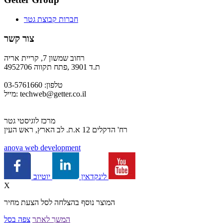
חברות קבוצת גטר
צור קשר
רחוב שמשון 7, קריית אריה
ת.ד 3901 ,פתח תקווה 4952706
טלפון: 03-5761660
techweb@getter.co.il
מייל:
מרכז לוגיסטי גטר
רח' הדקלים 12 א.ת. לב הארץ, ראש העין
a
nova web development
יוטיוב
לינקדאין
X
המוצר נוסף בהצלחה לסל הצעת מחיר
המשך לאתר
צפה בסל