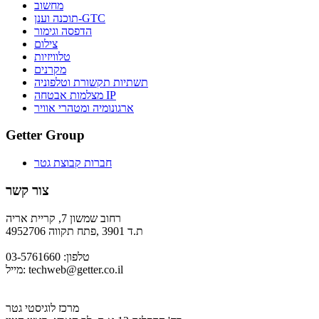
מחשוב
תוכנה וענן-GTC
הדפסה וגימור
צילום
טלוויזיות
מקרנים
תשתיות תקשורת וטלפוניה
מצלמות אבטחה IP
ארגונומיה ומטהרי אוויר
Getter Group
חברות קבוצת גטר
צור קשר
רחוב שמשון 7, קריית אריה
ת.ד 3901 ,פתח תקווה 4952706
טלפון: 03-5761660
techweb@getter.co.il
מייל:
מרכז לוגיסטי גטר