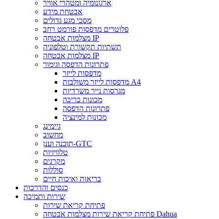
ארגונומיה ומטהרי אוויר
אבטחת מידע
מסכי מגע גדולים
פלוטרים מדפסות פורמט רחב
מצלמות אבטחה IP
תשתיות תקשורת וטלפוניה
מצלמות אבטחה IP
פתרונות הדפסה וגימור
מדפסות לייזר
מדפסות לייזר משולבות A4
מגרסות נייר משרדיות
מכונות כריכה
פתרונות הדפסה
מכונות למינציה
גיימינג
מחשוב
תוכנה וענן-GTC
טלוויזיות
מקרנים
סוללות
בריאות ואיכות חיים
כנסים והדרכות
שירות ותמיכה
פתיחת קריאת שירות
פתיחת קריאת שירות מצלמות אבטחה Dahua