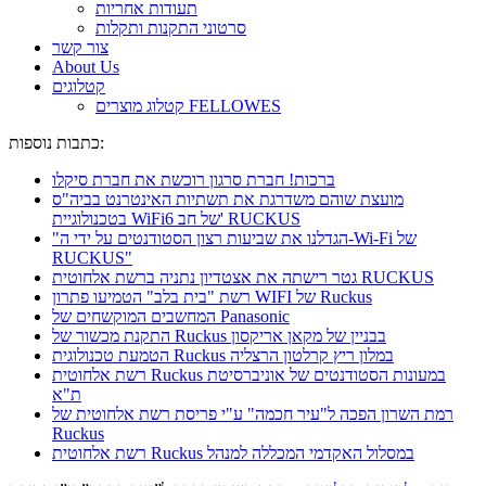
תעודות אחריות
סרטוני התקנות ותקלות
צור קשר
About Us
קטלוגים
קטלוג מוצרים FELLOWES
כתבות נוספות:
ברכות! חברת סרגון רוכשת את חברת סיקלו
מועצת שוהם משדרגת את תשתיות האינטרנט בביה"ס
בטכנולוגיית WiFi6 של חב' RUCKUS
"הגדלנו את שביעות רצון הסטודנטים על ידי ה-Wi-Fi של
RUCKUS"
גטר רישתה את אצטדיון נתניה ברשת אלחוטית RUCKUS
רשת "בית בלב" הטמיעו פתרון WIFI של Ruckus
המחשבים המוקשחים של Panasonic
התקנת מכשור של Ruckus בבניין של מקאן אריקסון
הטמעת טכנולוגית Ruckus במלון ריץ קרלטון הרצליה
רשת אלחוטית Ruckus במעונות הסטודנטים של אוניברסיטת
ת"א
רמת השרון הפכה ל"עיר חכמה" ע"י פריסת רשת אלחוטית של
Ruckus
רשת אלחוטית Ruckus במסלול האקדמי המכללה למנהל