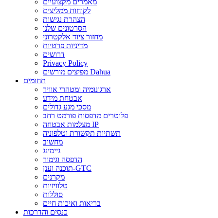
מאמרים מקצועיים
לקוחות ממליצים
הצהרת נגישות
הסרטונים שלנו
מחזור ציוד אלקטרוני
מדיניות פרטיות
דרושים
Privacy Policy
מפיצים מורשים Dahua
תחומים
ארגונומיה ומטהרי אוויר
אבטחת מידע
מסכי מגע גדולים
פלוטרים מדפסות פורמט רחב
מצלמות אבטחה IP
תשתיות תקשורת וטלפוניה
מחשוב
גיימינג
הדפסה וגימור
תוכנה וענן-GTC
מקרנים
טלוויזיות
סוללות
בריאות ואיכות חיים
כנסים והדרכות