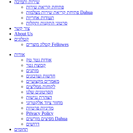
שירות ותמיכה
פתיחת קריאת שירות
פתיחת קריאת שירות מצלמות Dahua
תעודות אחריות
סרטוני התקנות ותקלות
צור קשר
About Us
קטלוגים
קטלוג מוצרים Fellowes
אודות
אודות גטר טק
קבוצת גטר
מותגים
חדשות ועדכונים
מאמרים מקצועיים
לקוחות ממליצים
הסרטונים שלנו
הצהרת נגישות
מחזור ציוד אלקטרוני
מדיניות פרטיות
Privacy Policy
מפיצים מורשים Dahua
דרושים
תחומים