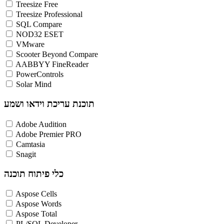
Treesize Free
Treesize Professional
SQL Compare
NOD32 ESET
VMware
Scooter Beyond Compare
AABBYY FineReader
PowerControls
Solar Mind
תוכנת עריכת וידאו ושמע
Adobe Audition
Adobe Premier PRO
Camtasia
Snagit
כלי פיתוח תוכנה
Aspose Cells
Aspose Words
Aspose Total
PL/SQL Developer