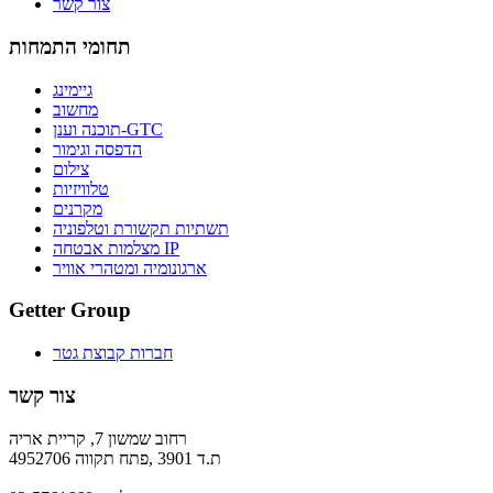
צור קשר
תחומי התמחות
גיימינג
מחשוב
תוכנה וענן-GTC
הדפסה וגימור
צילום
טלוויזיות
מקרנים
תשתיות תקשורת וטלפוניה
מצלמות אבטחה IP
ארגונומיה ומטהרי אוויר
Getter Group
חברות קבוצת גטר
צור קשר
רחוב שמשון 7, קריית אריה
ת.ד 3901 ,פתח תקווה 4952706