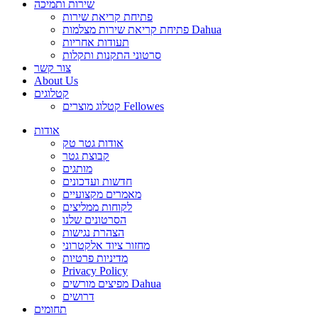
שירות ותמיכה
פתיחת קריאת שירות
פתיחת קריאת שירות מצלמות Dahua
תעודות אחריות
סרטוני התקנות ותקלות
צור קשר
About Us
קטלוגים
קטלוג מוצרים Fellowes
אודות
אודות גטר טק
קבוצת גטר
מותגים
חדשות ועדכונים
מאמרים מקצועיים
לקוחות ממליצים
הסרטונים שלנו
הצהרת נגישות
מחזור ציוד אלקטרוני
מדיניות פרטיות
Privacy Policy
מפיצים מורשים Dahua
דרושים
תחומים