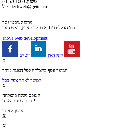
טלפון: 03-5761660
techweb@getter.co.il
מייל:
מרכז לוגיסטי גטר
רח' הדקלים 12 א.ת. לב הארץ, ראש העין
a
nova web development
יוטיוב
לינקדאין
X
המוצר נוסף בהצלחה לסל הצעת מחיר
המשך לאתר
צפה בסל
X
הטופס נשלח בהצלחה
תודה שפנית אלינו!
המשך לאתר
X
X