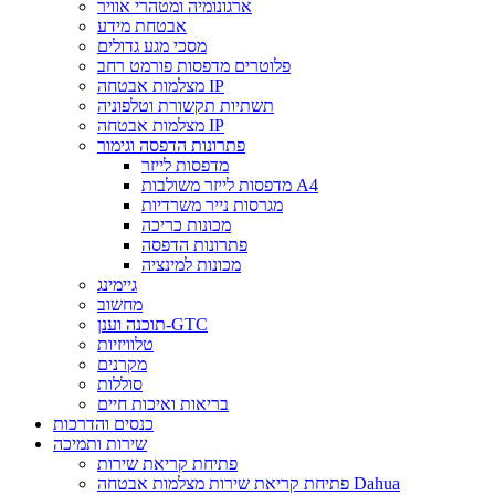
ארגונומיה ומטהרי אוויר
אבטחת מידע
מסכי מגע גדולים
פלוטרים מדפסות פורמט רחב
מצלמות אבטחה IP
תשתיות תקשורת וטלפוניה
מצלמות אבטחה IP
פתרונות הדפסה וגימור
מדפסות לייזר
מדפסות לייזר משולבות A4
מגרסות נייר משרדיות
מכונות כריכה
פתרונות הדפסה
מכונות למינציה
גיימינג
מחשוב
תוכנה וענן-GTC
טלוויזיות
מקרנים
סוללות
בריאות ואיכות חיים
כנסים והדרכות
שירות ותמיכה
פתיחת קריאת שירות
פתיחת קריאת שירות מצלמות אבטחה Dahua