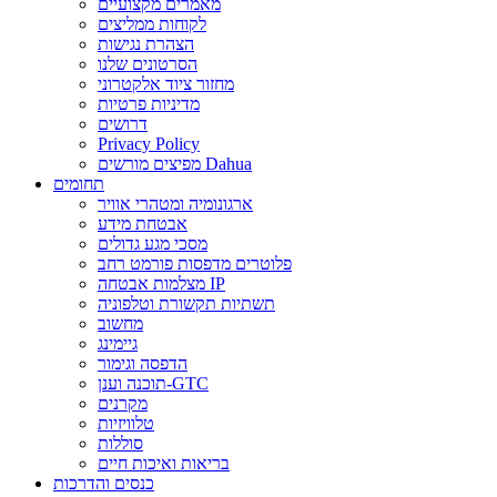
מאמרים מקצועיים
לקוחות ממליצים
הצהרת נגישות
הסרטונים שלנו
מחזור ציוד אלקטרוני
מדיניות פרטיות
דרושים
Privacy Policy
מפיצים מורשים Dahua
תחומים
ארגונומיה ומטהרי אוויר
אבטחת מידע
מסכי מגע גדולים
פלוטרים מדפסות פורמט רחב
מצלמות אבטחה IP
תשתיות תקשורת וטלפוניה
מחשוב
גיימינג
הדפסה וגימור
תוכנה וענן-GTC
מקרנים
טלוויזיות
סוללות
בריאות ואיכות חיים
כנסים והדרכות