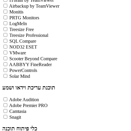
ITbrain by TeamViewer
Airbackup by TeamViewer
Monitis
PRTG Monitors
LogMeIn
Treesize Free
Treesize Professional
SQL Compare
NOD32 ESET
VMware
Scooter Beyond Compare
AABBYY FineReader
PowerControls
Solar Mind
תוכנת עריכת וידאו ושמע
Adobe Audition
Adobe Premier PRO
Camtasia
Snagit
כלי פיתוח תוכנה