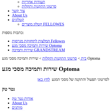
תעודות אחריות
סרטוני התקנות ותקלות
צור קשר
About Us
קטלוגים
קטלוג מוצרים FELLOWES
כתבות נוספות:
המלצות לתחזוקת מגרסות Fellowes
שירות ותמיכה מסכי מגע Optoma
שירות ותמיכה GRANDSTREAM
שירות ותמיכה מסכי מגע Optoma
בית
>
סרטוני התקנות ותקלות
>
שירות ותמיכה מסכי מגע Optoma
לסרטוני תפעול והתקנה של מסכי המגע
לחץ כאן
גטר טק
אודות גטר טק
About Us
מותגים