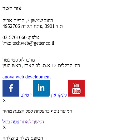
צור קשר
רחוב שמשון 7, קריית אריה
ת.ד 3901 ,פתח תקווה 4952706
טלפון: 03-5761660
techweb@getter.co.il
מייל:
מרכז לוגיסטי גטר
רח' הדקלים 12 א.ת. לב הארץ, ראש העין
a
nova web development
יוטיוב
לינקדאין
X
המוצר נוסף בהצלחה לסל הצעת מחיר
המשך לאתר
צפה בסל
X
הטופס נשלח בהצלחה