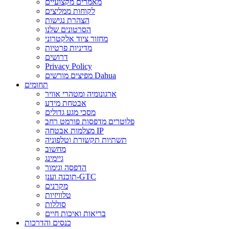
מאמרים מקצועיים
לקוחות ממליצים
הצהרת נגישות
הסרטונים שלנו
מחזור ציוד אלקטרוני
מדיניות פרטיות
דרושים
Privacy Policy
מפיצים מורשים Dahua
תחומים
ארגונומיה ומטהרי אוויר
אבטחת מידע
מסכי מגע גדולים
פלוטרים מדפסות פורמט רחב
מצלמות אבטחה IP
תשתיות תקשורת וטלפוניה
מחשוב
גיימינג
הדפסה וגימור
תוכנה וענן-GTC
מקרנים
טלוויזיות
סוללות
בריאות ואיכות חיים
כנסים והדרכות