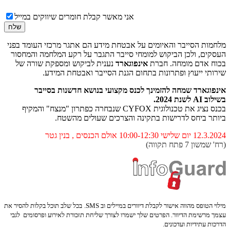
אני מאשר קבלת חומרים שיווקים במייל
מלחמות הסייבר והאיומים על אבטחת מידע הם אתגר מרכזי העומד בפני
העסקים, ולכן הביקוש למומחי סייבר התגבר על רקע המלחמה והמחסור
בכוח אדם מומחה. חברת
אינפוגארד
נענית לביקוש ומספקת שורה של
שירותי ייעוץ ופתרונות בתחום הגנת הסייבר ואבטחת המידע.
אינפוגארד שמחה להזמינך לכנס מקצועי בנושא חדשנות בסייבר
בשילוב
AI
לשנת 2024.
בכנס נציג את טכנולוגית CYFOX שנבחרה כפתרון "מנצח" והמקיף
ביותר ביחס לדרישות בתקינה והצרכים שעולים מהשטח.
12.3.2024 יום שלישי 10:00-12:30
אולם הכנסים , בנין גטר
(רח' שמשון 7 פתח תקווה)
מילוי הטופס מהווה אישור לקבלת דיוורים במיילים וב SMS.
בכל שלב תוכל בקלות להסיר את
עצמך מרשימת הדיוור.
הפרטים שלך ישמרו לצורך שליחת תזכורת לאירוע ופרסומים
לגבי
הדרכות עתידיות ועדכונים.