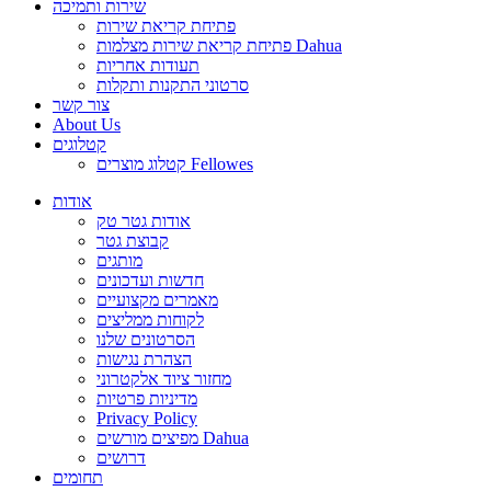
שירות ותמיכה
פתיחת קריאת שירות
פתיחת קריאת שירות מצלמות Dahua
תעודות אחריות
סרטוני התקנות ותקלות
צור קשר
About Us
קטלוגים
קטלוג מוצרים Fellowes
אודות
אודות גטר טק
קבוצת גטר
מותגים
חדשות ועדכונים
מאמרים מקצועיים
לקוחות ממליצים
הסרטונים שלנו
הצהרת נגישות
מחזור ציוד אלקטרוני
מדיניות פרטיות
Privacy Policy
מפיצים מורשים Dahua
דרושים
תחומים