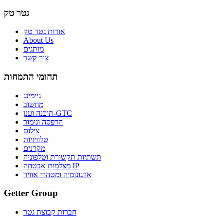
גטר טק
אודות גטר טק
About Us
מותגים
צור קשר
תחומי התמחות
גיימינג
מחשוב
תוכנה וענן-GTC
הדפסה וגימור
צילום
טלוויזיות
מקרנים
תשתיות תקשורת וטלפוניה
מצלמות אבטחה IP
ארגונומיה ומטהרי אוויר
Getter Group
חברות קבוצת גטר