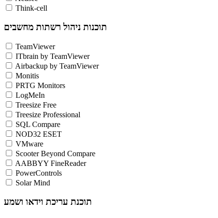
Think-cell
תוכנות ניהול רשתות מחשבים
TeamViewer
ITbrain by TeamViewer
Airbackup by TeamViewer
Monitis
PRTG Monitors
LogMeIn
Treesize Free
Treesize Professional
SQL Compare
NOD32 ESET
VMware
Scooter Beyond Compare
AABBYY FineReader
PowerControls
Solar Mind
תוכנת עריכת וידאו ושמע