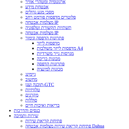
ארגונומיה ומטהרי אוויר
אבטחת מידע
מסכי מגע גדולים
פלוטרים מדפסות פורמט רחב
מצלמות אבטחה IP
תשתיות תקשורת וטלפוניה
מצלמות אבטחה IP
פתרונות הדפסה וגימור
מדפסות לייזר
מדפסות לייזר משולבות A4
מגרסות נייר משרדיות
מכונות כריכה
פתרונות הדפסה
מכונות למינציה
גיימינג
מחשוב
תוכנה וענן-GTC
טלוויזיות
מקרנים
סוללות
בריאות ואיכות חיים
כנסים והדרכות
שירות ותמיכה
פתיחת קריאת שירות
פתיחת קריאת שירות מצלמות אבטחה Dahua