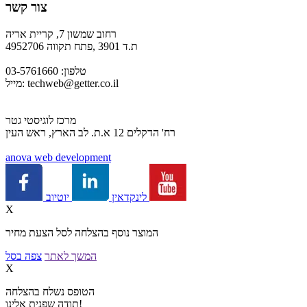
צור קשר
רחוב שמשון 7, קריית אריה
ת.ד 3901 ,פתח תקווה 4952706
טלפון: 03-5761660
techweb@getter.co.il
מייל:
מרכז לוגיסטי גטר
רח' הדקלים 12 א.ת. לב הארץ, ראש העין
a
nova web development
יוטיוב
לינקדאין
X
המוצר נוסף בהצלחה לסל הצעת מחיר
המשך לאתר
צפה בסל
X
הטופס נשלח בהצלחה
תודה שפנית אלינו!