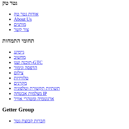
גטר טק
אודות גטר טק
About Us
מותגים
צור קשר
תחומי התמחות
גיימינג
מחשוב
תוכנה וענן-GTC
הדפסה וגימור
צילום
טלוויזיות
מקרנים
תשתיות תקשורת וטלפוניה
מצלמות אבטחה IP
ארגונומיה ומטהרי אוויר
Getter Group
חברות קבוצת גטר