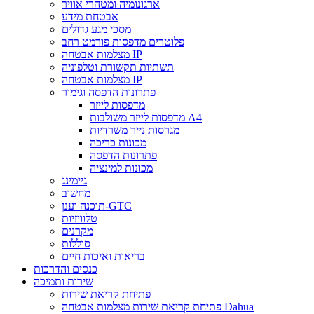
ארגונומיה ומטהרי אוויר
אבטחת מידע
מסכי מגע גדולים
פלוטרים מדפסות פורמט רחב
מצלמות אבטחה IP
תשתיות תקשורת וטלפוניה
מצלמות אבטחה IP
פתרונות הדפסה וגימור
מדפסות לייזר
מדפסות לייזר משולבות A4
מגרסות נייר משרדיות
מכונות כריכה
פתרונות הדפסה
מכונות למינציה
גיימינג
מחשוב
תוכנה וענן-GTC
טלוויזיות
מקרנים
סוללות
בריאות ואיכות חיים
כנסים והדרכות
שירות ותמיכה
פתיחת קריאת שירות
פתיחת קריאת שירות מצלמות אבטחה Dahua