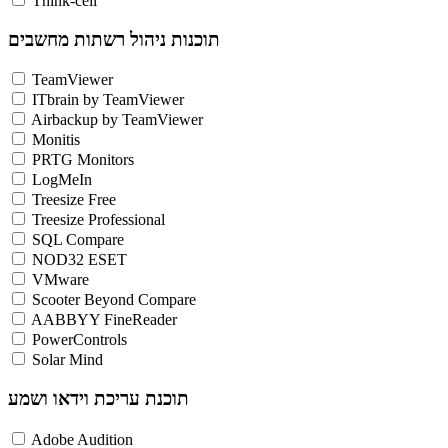
Think-cell
תוכנות ניהול רשתות מחשבים
TeamViewer
ITbrain by TeamViewer
Airbackup by TeamViewer
Monitis
PRTG Monitors
LogMeIn
Treesize Free
Treesize Professional
SQL Compare
NOD32 ESET
VMware
Scooter Beyond Compare
AABBYY FineReader
PowerControls
Solar Mind
תוכנת עריכת וידאו ושמע
Adobe Audition