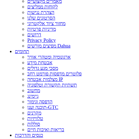
מאמרים מקצועיים
לקוחות ממליצים
הצהרת נגישות
הסרטונים שלנו
מחזור ציוד אלקטרוני
מדיניות פרטיות
דרושים
Privacy Policy
מפיצים מורשים Dahua
תחומים
ארגונומיה ומטהרי אוויר
אבטחת מידע
מסכי מגע גדולים
פלוטרים מדפסות פורמט רחב
מצלמות אבטחה IP
תשתיות תקשורת וטלפוניה
מחשוב
גיימינג
הדפסה וגימור
תוכנה וענן-GTC
מקרנים
טלוויזיות
סוללות
בריאות ואיכות חיים
כנסים והדרכות