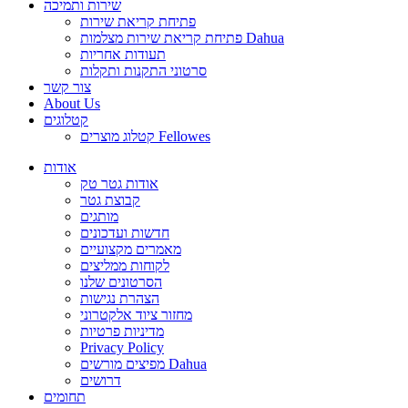
שירות ותמיכה
פתיחת קריאת שירות
פתיחת קריאת שירות מצלמות Dahua
תעודות אחריות
סרטוני התקנות ותקלות
צור קשר
About Us
קטלוגים
קטלוג מוצרים Fellowes
אודות
אודות גטר טק
קבוצת גטר
מותגים
חדשות ועדכונים
מאמרים מקצועיים
לקוחות ממליצים
הסרטונים שלנו
הצהרת נגישות
מחזור ציוד אלקטרוני
מדיניות פרטיות
Privacy Policy
מפיצים מורשים Dahua
דרושים
תחומים