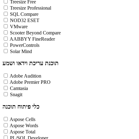
Treesize Free
Treesize Professional
SQL Compare
NOD32 ESET
VMware
Scooter Beyond Compare
AABBYY FineReader
PowerControls
Solar Mind
תוכנת עריכת וידאו ושמע
Adobe Audition
Adobe Premier PRO
Camtasia
Snagit
כלי פיתוח תוכנה
Aspose Cells
Aspose Words
Aspose Total
PL/SQL Developer