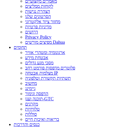
מאמרים מקצועיים
לקוחות ממליצים
הצהרת נגישות
הסרטונים שלנו
מחזור ציוד אלקטרוני
מדיניות פרטיות
דרושים
Privacy Policy
מפיצים מורשים Dahua
תחומים
ארגונומיה ומטהרי אוויר
אבטחת מידע
מסכי מגע גדולים
פלוטרים מדפסות פורמט רחב
מצלמות אבטחה IP
תשתיות תקשורת וטלפוניה
מחשוב
גיימינג
הדפסה וגימור
תוכנה וענן-GTC
מקרנים
טלוויזיות
סוללות
בריאות ואיכות חיים
כנסים והדרכות