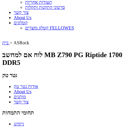
תעודות אחריות
סרטוני התקנות ותקלות
צור קשר
About Us
קטלוגים
קטלוג מוצרים FELLOWES
ASRock
>
בית
לוח אם למחשב MB Z790 PG Riptide 1700
DDR5
גטר טק
אודות גטר טק
About Us
מותגים
צור קשר
תחומי התמחות
גיימינג