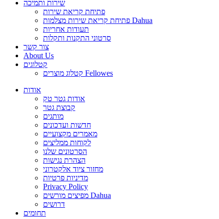
שירות ותמיכה
פתיחת קריאת שירות
פתיחת קריאת שירות מצלמות Dahua
תעודות אחריות
סרטוני התקנות ותקלות
צור קשר
About Us
קטלוגים
קטלוג מוצרים Fellowes
אודות
אודות גטר טק
קבוצת גטר
מותגים
חדשות ועדכונים
מאמרים מקצועיים
לקוחות ממליצים
הסרטונים שלנו
הצהרת נגישות
מחזור ציוד אלקטרוני
מדיניות פרטיות
Privacy Policy
מפיצים מורשים Dahua
דרושים
תחומים