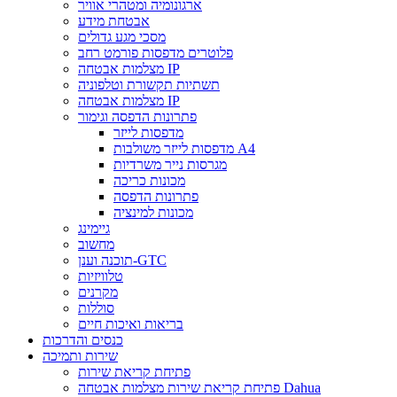
ארגונומיה ומטהרי אוויר
אבטחת מידע
מסכי מגע גדולים
פלוטרים מדפסות פורמט רחב
מצלמות אבטחה IP
תשתיות תקשורת וטלפוניה
מצלמות אבטחה IP
פתרונות הדפסה וגימור
מדפסות לייזר
מדפסות לייזר משולבות A4
מגרסות נייר משרדיות
מכונות כריכה
פתרונות הדפסה
מכונות למינציה
גיימינג
מחשוב
תוכנה וענן-GTC
טלוויזיות
מקרנים
סוללות
בריאות ואיכות חיים
כנסים והדרכות
שירות ותמיכה
פתיחת קריאת שירות
פתיחת קריאת שירות מצלמות אבטחה Dahua