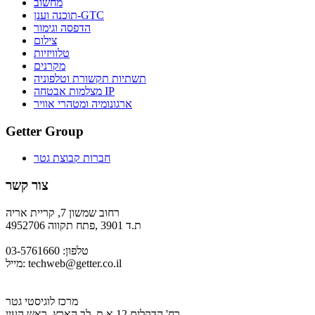
מחשוב
תוכנה וענן-GTC
הדפסה וגימור
צילום
טלוויזיות
מקרנים
תשתיות תקשורת וטלפוניה
מצלמות אבטחה IP
ארגונומיה ומטהרי אוויר
Getter Group
חברות קבוצת גטר
צור קשר
רחוב שמשון 7, קריית אריה
ת.ד 3901 ,פתח תקווה 4952706
טלפון: 03-5761660
techweb@getter.co.il
מייל:
מרכז לוגיסטי גטר
רח' הדקלים 12 א.ת. לב הארץ, ראש העין