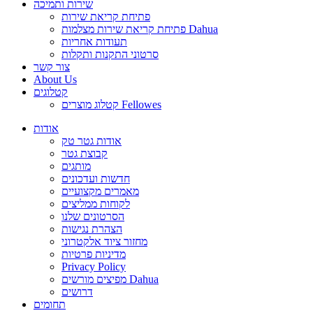
שירות ותמיכה
פתיחת קריאת שירות
פתיחת קריאת שירות מצלמות Dahua
תעודות אחריות
סרטוני התקנות ותקלות
צור קשר
About Us
קטלוגים
קטלוג מוצרים Fellowes
אודות
אודות גטר טק
קבוצת גטר
מותגים
חדשות ועדכונים
מאמרים מקצועיים
לקוחות ממליצים
הסרטונים שלנו
הצהרת נגישות
מחזור ציוד אלקטרוני
מדיניות פרטיות
Privacy Policy
מפיצים מורשים Dahua
דרושים
תחומים