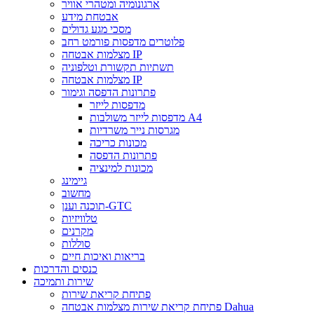
ארגונומיה ומטהרי אוויר
אבטחת מידע
מסכי מגע גדולים
פלוטרים מדפסות פורמט רחב
מצלמות אבטחה IP
תשתיות תקשורת וטלפוניה
מצלמות אבטחה IP
פתרונות הדפסה וגימור
מדפסות לייזר
מדפסות לייזר משולבות A4
מגרסות נייר משרדיות
מכונות כריכה
פתרונות הדפסה
מכונות למינציה
גיימינג
מחשוב
תוכנה וענן-GTC
טלוויזיות
מקרנים
סוללות
בריאות ואיכות חיים
כנסים והדרכות
שירות ותמיכה
פתיחת קריאת שירות
פתיחת קריאת שירות מצלמות אבטחה Dahua