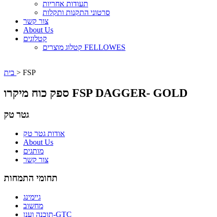
תעודות אחריות
סרטוני התקנות ותקלות
צור קשר
About Us
קטלוגים
קטלוג מוצרים FELLOWES
FSP
>
בית
ספק כוח מיקרו FSP DAGGER- GOLD
גטר טק
אודות גטר טק
About Us
מותגים
צור קשר
תחומי התמחות
גיימינג
מחשוב
תוכנה וענן-GTC