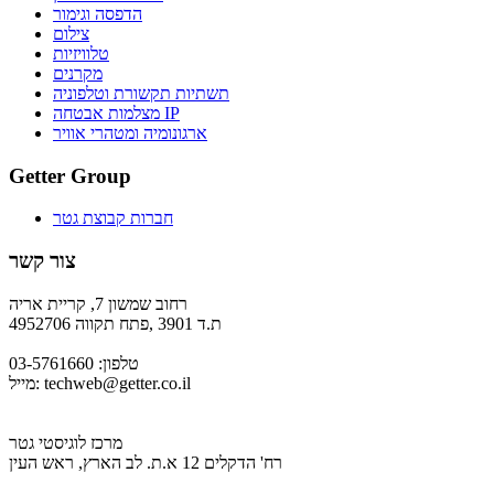
הדפסה וגימור
צילום
טלוויזיות
מקרנים
תשתיות תקשורת וטלפוניה
מצלמות אבטחה IP
ארגונומיה ומטהרי אוויר
Getter Group
חברות קבוצת גטר
צור קשר
רחוב שמשון 7, קריית אריה
ת.ד 3901 ,פתח תקווה 4952706
טלפון: 03-5761660
techweb@getter.co.il
מייל:
מרכז לוגיסטי גטר
רח' הדקלים 12 א.ת. לב הארץ, ראש העין