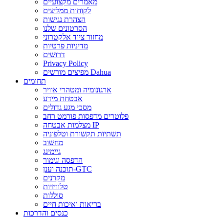
מאמרים מקצועיים
לקוחות ממליצים
הצהרת נגישות
הסרטונים שלנו
מחזור ציוד אלקטרוני
מדיניות פרטיות
דרושים
Privacy Policy
מפיצים מורשים Dahua
תחומים
ארגונומיה ומטהרי אוויר
אבטחת מידע
מסכי מגע גדולים
פלוטרים מדפסות פורמט רחב
מצלמות אבטחה IP
תשתיות תקשורת וטלפוניה
מחשוב
גיימינג
הדפסה וגימור
תוכנה וענן-GTC
מקרנים
טלוויזיות
סוללות
בריאות ואיכות חיים
כנסים והדרכות