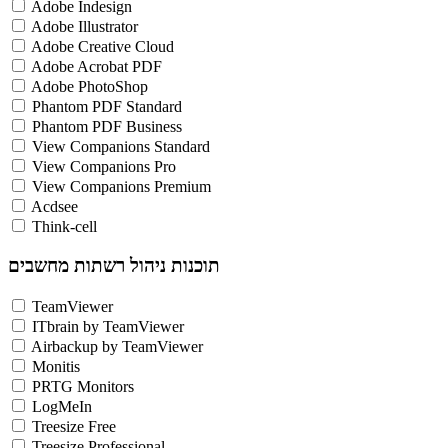
Adobe Indesign
Adobe Illustrator
Adobe Creative Cloud
Adobe Acrobat PDF
Adobe PhotoShop
Phantom PDF Standard
Phantom PDF Business
View Companions Standard
View Companions Pro
View Companions Premium
Acdsee
Think-cell
תוכנות ניהול רשתות מחשבים
TeamViewer
ITbrain by TeamViewer
Airbackup by TeamViewer
Monitis
PRTG Monitors
LogMeIn
Treesize Free
Treesize Professional