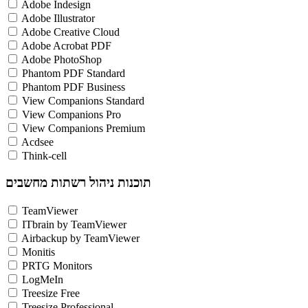
Adobe Indesign
Adobe Illustrator
Adobe Creative Cloud
Adobe Acrobat PDF
Adobe PhotoShop
Phantom PDF Standard
Phantom PDF Business
View Companions Standard
View Companions Pro
View Companions Premium
Acdsee
Think-cell
תוכנות ניהול רשתות מחשבים
TeamViewer
ITbrain by TeamViewer
Airbackup by TeamViewer
Monitis
PRTG Monitors
LogMeIn
Treesize Free
Treesize Professional