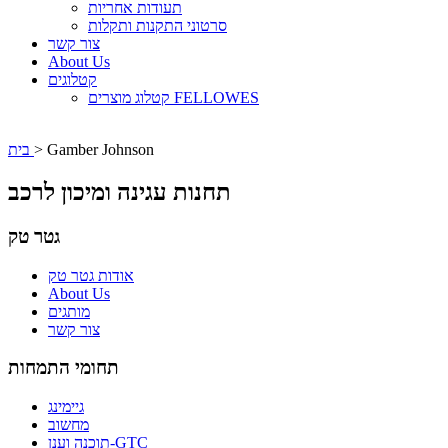
תעודות אחריות
סרטוני התקנות ותקלות
צור קשר
About Us
קטלוגים
קטלוג מוצרים FELLOWES
Gamber Johnson
>
בית
תחנות עגינה ומיכון לרכב
גטר טק
אודות גטר טק
About Us
מותגים
צור קשר
תחומי התמחות
גיימינג
מחשוב
תוכנה וענן-GTC