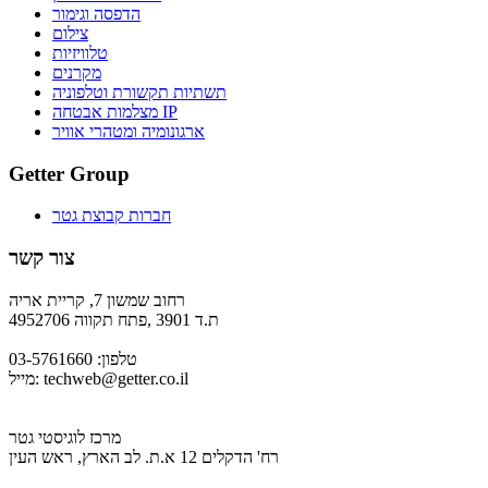
הדפסה וגימור
צילום
טלוויזיות
מקרנים
תשתיות תקשורת וטלפוניה
מצלמות אבטחה IP
ארגונומיה ומטהרי אוויר
Getter Group
חברות קבוצת גטר
צור קשר
רחוב שמשון 7, קריית אריה
ת.ד 3901 ,פתח תקווה 4952706
טלפון: 03-5761660
techweb@getter.co.il
מייל:
מרכז לוגיסטי גטר
רח' הדקלים 12 א.ת. לב הארץ, ראש העין