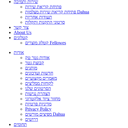
שירות ותמיכה
פתיחת קריאת שירות
פתיחת קריאת שירות מצלמות Dahua
תעודות אחריות
סרטוני התקנות ותקלות
צור קשר
About Us
קטלוגים
קטלוג מוצרים Fellowes
אודות
אודות גטר טק
קבוצת גטר
מותגים
חדשות ועדכונים
מאמרים מקצועיים
לקוחות ממליצים
הסרטונים שלנו
הצהרת נגישות
מחזור ציוד אלקטרוני
מדיניות פרטיות
Privacy Policy
מפיצים מורשים Dahua
דרושים
תחומים