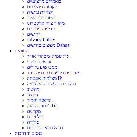
מאמרים מקצועיים
לקוחות ממליצים
הצהרת נגישות
הסרטונים שלנו
מחזור ציוד אלקטרוני
מדיניות פרטיות
דרושים
Privacy Policy
מפיצים מורשים Dahua
תחומים
ארגונומיה ומטהרי אוויר
אבטחת מידע
מסכי מגע גדולים
פלוטרים מדפסות פורמט רחב
מצלמות אבטחה IP
תשתיות תקשורת וטלפוניה
מחשוב
גיימינג
הדפסה וגימור
תוכנה וענן-GTC
מקרנים
טלוויזיות
סוללות
בריאות ואיכות חיים
כנסים והדרכות