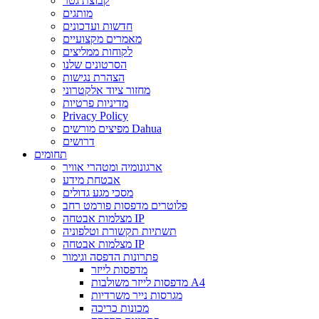
קבוצת גטר
מותגים
חדשות ועדכונים
מאמרים מקצועיים
לקוחות ממליצים
הסרטונים שלנו
הצהרת נגישות
מחזור ציוד אלקטרוני
מדיניות פרטיות
Privacy Policy
מפיצים מורשים Dahua
דרושים
תחומים
ארגונומיה ומטהרי אוויר
אבטחת מידע
מסכי מגע גדולים
פלוטרים מדפסות פורמט רחב
מצלמות אבטחה IP
תשתיות תקשורת וטלפוניה
מצלמות אבטחה IP
פתרונות הדפסה וגימור
מדפסות לייזר
מדפסות לייזר משולבות A4
מגרסות נייר משרדיות
מכונות כריכה