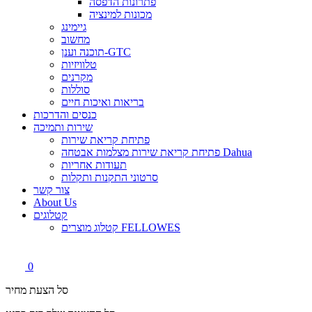
פתרונות הדפסה
מכונות למינציה
גיימינג
מחשוב
תוכנה וענן-GTC
טלוויזיות
מקרנים
סוללות
בריאות ואיכות חיים
כנסים והדרכות
שירות ותמיכה
פתיחת קריאת שירות
פתיחת קריאת שירות מצלמות אבטחה Dahua
תעודות אחריות
סרטוני התקנות ותקלות
צור קשר
About Us
קטלוגים
קטלוג מוצרים FELLOWES
0
סל הצעת מחיר