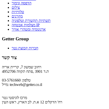
הדפסה וגימור
צילום
טלוויזיות
מקרנים
תשתיות תקשורת וטלפוניה
מצלמות אבטחה IP
ארגונומיה ומטהרי אוויר
Getter Group
חברות קבוצת גטר
צור קשר
רחוב שמשון 7, קריית אריה
ת.ד 3901 ,פתח תקווה 4952706
טלפון: 03-5761660
techweb@getter.co.il
מייל:
מרכז לוגיסטי גטר
רח' הדקלים 12 א.ת. לב הארץ, ראש העין