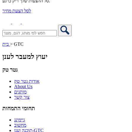
סל ההצעות שלך ריק כרגע.
לסל הצעת מחיר
GTC
>
בית
יעוץ למעבר לענן
גטר טק
אודות גטר טק
About Us
מותגים
צור קשר
תחומי התמחות
גיימינג
מחשוב
תוכנה וענן-GTC