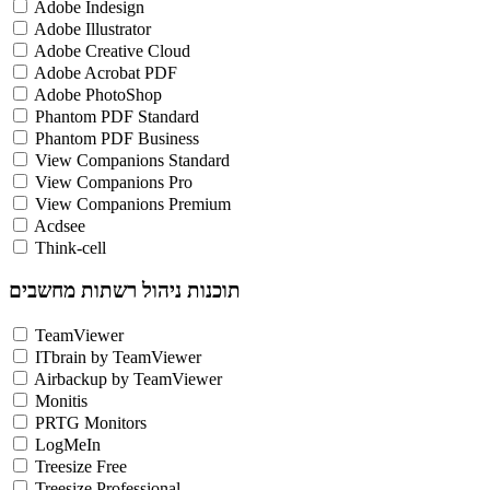
Adobe Indesign
Adobe Illustrator
Adobe Creative Cloud
Adobe Acrobat PDF
Adobe PhotoShop
Phantom PDF Standard
Phantom PDF Business
View Companions Standard
View Companions Pro
View Companions Premium
Acdsee
Think-cell
תוכנות ניהול רשתות מחשבים
TeamViewer
ITbrain by TeamViewer
Airbackup by TeamViewer
Monitis
PRTG Monitors
LogMeIn
Treesize Free
Treesize Professional