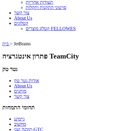
תעודות אחריות
סרטוני התקנות ותקלות
צור קשר
About Us
קטלוגים
קטלוג מוצרים FELLOWES
JetBrains
>
בית
פתרון אינטגרציה TeamCity
גטר טק
אודות גטר טק
About Us
מותגים
צור קשר
תחומי התמחות
גיימינג
מחשוב
תוכנה וענן-GTC