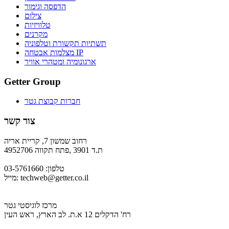
הדפסה וגימור
צילום
טלוויזיות
מקרנים
תשתיות תקשורת וטלפוניה
מצלמות אבטחה IP
ארגונומיה ומטהרי אוויר
Getter Group
חברות קבוצת גטר
צור קשר
רחוב שמשון 7, קריית אריה
ת.ד 3901 ,פתח תקווה 4952706
טלפון: 03-5761660
techweb@getter.co.il
מייל:
מרכז לוגיסטי גטר
רח' הדקלים 12 א.ת. לב הארץ, ראש העין