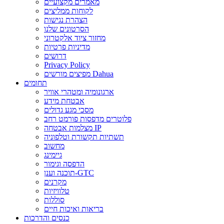
מאמרים מקצועיים
לקוחות ממליצים
הצהרת נגישות
הסרטונים שלנו
מחזור ציוד אלקטרוני
מדיניות פרטיות
דרושים
Privacy Policy
מפיצים מורשים Dahua
תחומים
ארגונומיה ומטהרי אוויר
אבטחת מידע
מסכי מגע גדולים
פלוטרים מדפסות פורמט רחב
מצלמות אבטחה IP
תשתיות תקשורת וטלפוניה
מחשוב
גיימינג
הדפסה וגימור
תוכנה וענן-GTC
מקרנים
טלוויזיות
סוללות
בריאות ואיכות חיים
כנסים והדרכות