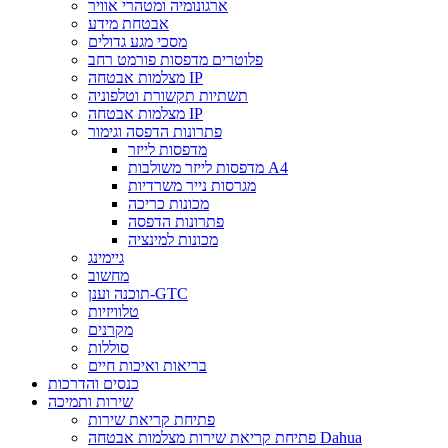
ארגונומיה ומטהרי אוויר
אבטחת מידע
מסכי מגע גדולים
פלוטרים מדפסות פורמט רחב
מצלמות אבטחה IP
תשתיות תקשורת וטלפוניה
מצלמות אבטחה IP
פתרונות הדפסה וגימור
מדפסות לייזר
מדפסות לייזר משולבות A4
מגרסות נייר משרדיות
מכונות כריכה
פתרונות הדפסה
מכונות למינציה
גיימינג
מחשוב
תוכנה וענן-GTC
טלוויזיות
מקרנים
סוללות
בריאות ואיכות חיים
כנסים והדרכות
שירות ותמיכה
פתיחת קריאת שירות
פתיחת קריאת שירות מצלמות אבטחה Dahua