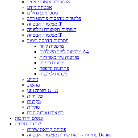
ארגונומיה ומטהרי אוויר
אבטחת מידע
מסכי מגע גדולים
פלוטרים מדפסות פורמט רחב
מצלמות אבטחה IP
תשתיות תקשורת וטלפוניה
מצלמות אבטחה IP
פתרונות הדפסה וגימור
מדפסות לייזר
מדפסות לייזר משולבות A4
מגרסות נייר משרדיות
מכונות כריכה
פתרונות הדפסה
מכונות למינציה
גיימינג
מחשוב
תוכנה וענן-GTC
טלוויזיות
מקרנים
סוללות
בריאות ואיכות חיים
כנסים והדרכות
שירות ותמיכה
פתיחת קריאת שירות
פתיחת קריאת שירות מצלמות אבטחה Dahua