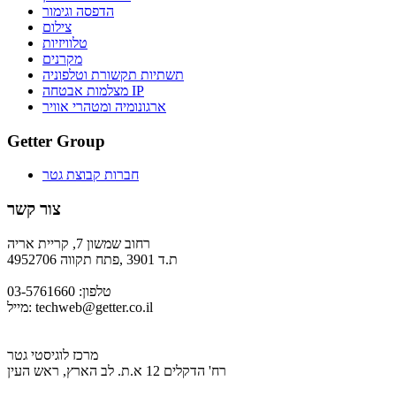
הדפסה וגימור
צילום
טלוויזיות
מקרנים
תשתיות תקשורת וטלפוניה
מצלמות אבטחה IP
ארגונומיה ומטהרי אוויר
Getter Group
חברות קבוצת גטר
צור קשר
רחוב שמשון 7, קריית אריה
ת.ד 3901 ,פתח תקווה 4952706
טלפון: 03-5761660
techweb@getter.co.il
מייל:
מרכז לוגיסטי גטר
רח' הדקלים 12 א.ת. לב הארץ, ראש העין