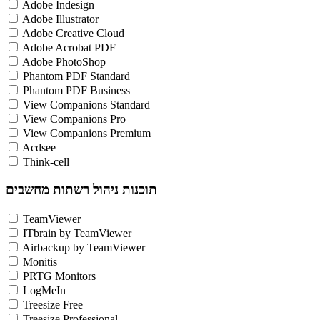
Adobe Indesign
Adobe Illustrator
Adobe Creative Cloud
Adobe Acrobat PDF
Adobe PhotoShop
Phantom PDF Standard
Phantom PDF Business
View Companions Standard
View Companions Pro
View Companions Premium
Acdsee
Think-cell
תוכנות ניהול רשתות מחשבים
TeamViewer
ITbrain by TeamViewer
Airbackup by TeamViewer
Monitis
PRTG Monitors
LogMeIn
Treesize Free
Treesize Professional