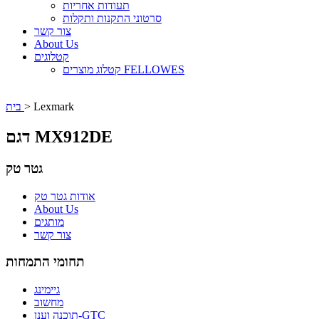
תעודות אחריות
סרטוני התקנות ותקלות
צור קשר
About Us
קטלוגים
קטלוג מוצרים FELLOWES
Lexmark
>
בית
דגם MX912DE
גטר טק
אודות גטר טק
About Us
מותגים
צור קשר
תחומי התמחות
גיימינג
מחשוב
תוכנה וענן-GTC