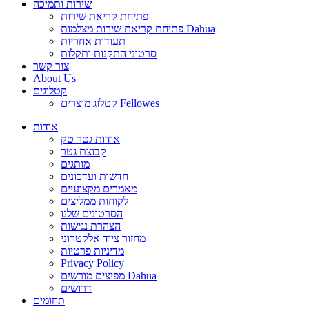
שירות ותמיכה
פתיחת קריאת שירות
פתיחת קריאת שירות מצלמות Dahua
תעודות אחריות
סרטוני התקנות ותקלות
צור קשר
About Us
קטלוגים
קטלוג מוצרים Fellowes
אודות
אודות גטר טק
קבוצת גטר
מותגים
חדשות ועדכונים
מאמרים מקצועיים
לקוחות ממליצים
הסרטונים שלנו
הצהרת נגישות
מחזור ציוד אלקטרוני
מדיניות פרטיות
Privacy Policy
מפיצים מורשים Dahua
דרושים
תחומים