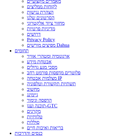
מאמרים מקצועיים
לקוחות ממליצים
הצהרת נגישות
הסרטונים שלנו
מחזור ציוד אלקטרוני
מדיניות פרטיות
דרושים
Privacy Policy
מפיצים מורשים Dahua
תחומים
ארגונומיה ומטהרי אוויר
אבטחת מידע
מסכי מגע גדולים
פלוטרים מדפסות פורמט רחב
מצלמות אבטחה IP
תשתיות תקשורת וטלפוניה
מחשוב
גיימינג
הדפסה וגימור
תוכנה וענן-GTC
מקרנים
טלוויזיות
סוללות
בריאות ואיכות חיים
כנסים והדרכות