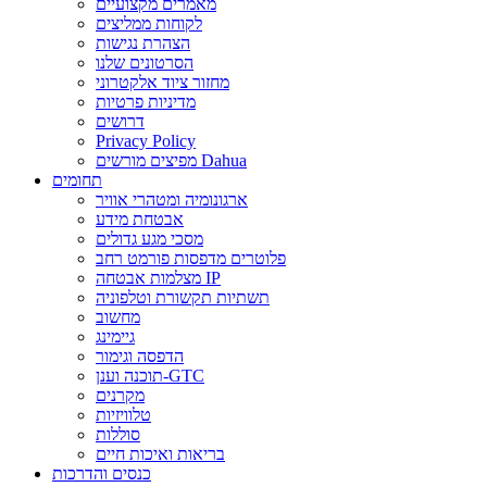
מאמרים מקצועיים
לקוחות ממליצים
הצהרת נגישות
הסרטונים שלנו
מחזור ציוד אלקטרוני
מדיניות פרטיות
דרושים
Privacy Policy
מפיצים מורשים Dahua
תחומים
ארגונומיה ומטהרי אוויר
אבטחת מידע
מסכי מגע גדולים
פלוטרים מדפסות פורמט רחב
מצלמות אבטחה IP
תשתיות תקשורת וטלפוניה
מחשוב
גיימינג
הדפסה וגימור
תוכנה וענן-GTC
מקרנים
טלוויזיות
סוללות
בריאות ואיכות חיים
כנסים והדרכות