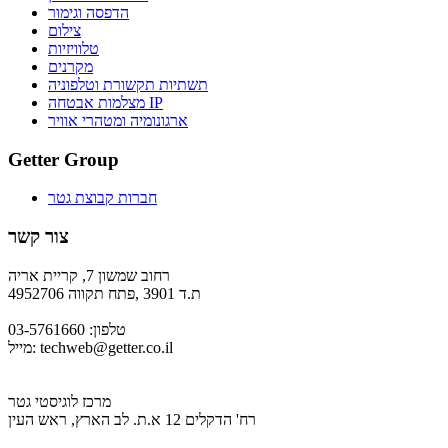
הדפסה וגימור
צילום
טלוויזיות
מקרנים
תשתיות תקשורת וטלפוניה
מצלמות אבטחה IP
ארגונומיה ומטהרי אוויר
Getter Group
חברות קבוצת גטר
צור קשר
רחוב שמשון 7, קריית אריה
ת.ד 3901 ,פתח תקווה 4952706
טלפון: 03-5761660
techweb@getter.co.il
מייל:
מרכז לוגיסטי גטר
רח' הדקלים 12 א.ת. לב הארץ, ראש העין