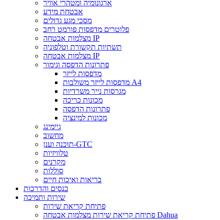
ארגונומיה ומטהרי אוויר
אבטחת מידע
מסכי מגע גדולים
פלוטרים מדפסות פורמט רחב
מצלמות אבטחה IP
תשתיות תקשורת וטלפוניה
מצלמות אבטחה IP
פתרונות הדפסה וגימור
מדפסות לייזר
מדפסות לייזר משולבות A4
מגרסות נייר משרדיות
מכונות כריכה
פתרונות הדפסה
מכונות למינציה
גיימינג
מחשוב
תוכנה וענן-GTC
טלוויזיות
מקרנים
סוללות
בריאות ואיכות חיים
כנסים והדרכות
שירות ותמיכה
פתיחת קריאת שירות
פתיחת קריאת שירות מצלמות אבטחה Dahua