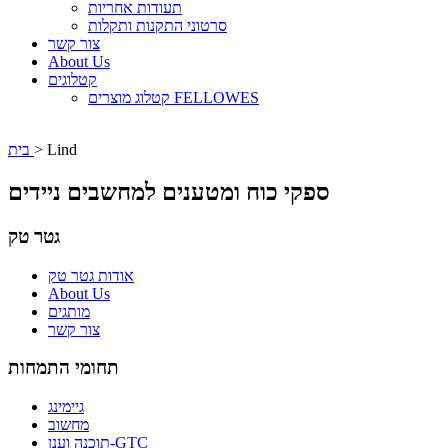
תעודות אחריות
סרטוני התקנות ותקלות
צור קשר
About Us
קטלוגים
קטלוג מוצרים FELLOWES
Lind
>
בית
ספקי כוח ומטענים למחשבים ניידים
גטר טק
אודות גטר טק
About Us
מותגים
צור קשר
תחומי התמחות
גיימינג
מחשוב
תוכנה וענן-GTC