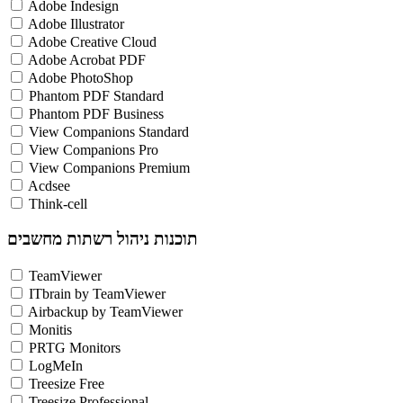
Adobe Indesign
Adobe Illustrator
Adobe Creative Cloud
Adobe Acrobat PDF
Adobe PhotoShop
Phantom PDF Standard
Phantom PDF Business
View Companions Standard
View Companions Pro
View Companions Premium
Acdsee
Think-cell
תוכנות ניהול רשתות מחשבים
TeamViewer
ITbrain by TeamViewer
Airbackup by TeamViewer
Monitis
PRTG Monitors
LogMeIn
Treesize Free
Treesize Professional