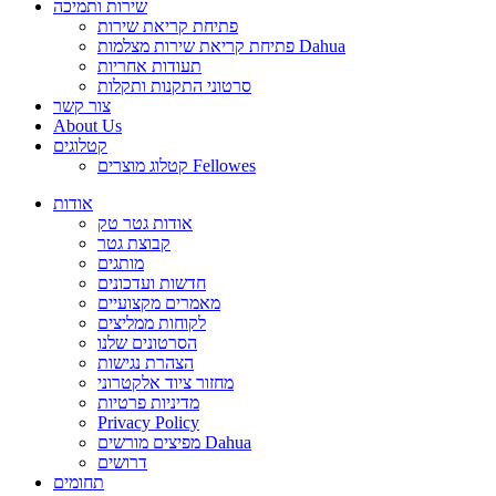
שירות ותמיכה
פתיחת קריאת שירות
פתיחת קריאת שירות מצלמות Dahua
תעודות אחריות
סרטוני התקנות ותקלות
צור קשר
About Us
קטלוגים
קטלוג מוצרים Fellowes
אודות
אודות גטר טק
קבוצת גטר
מותגים
חדשות ועדכונים
מאמרים מקצועיים
לקוחות ממליצים
הסרטונים שלנו
הצהרת נגישות
מחזור ציוד אלקטרוני
מדיניות פרטיות
Privacy Policy
מפיצים מורשים Dahua
דרושים
תחומים