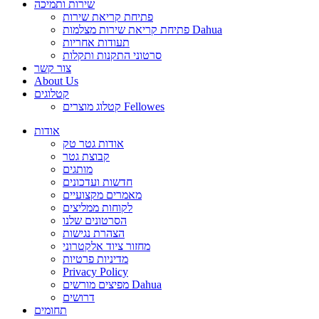
שירות ותמיכה
פתיחת קריאת שירות
פתיחת קריאת שירות מצלמות Dahua
תעודות אחריות
סרטוני התקנות ותקלות
צור קשר
About Us
קטלוגים
קטלוג מוצרים Fellowes
אודות
אודות גטר טק
קבוצת גטר
מותגים
חדשות ועדכונים
מאמרים מקצועיים
לקוחות ממליצים
הסרטונים שלנו
הצהרת נגישות
מחזור ציוד אלקטרוני
מדיניות פרטיות
Privacy Policy
מפיצים מורשים Dahua
דרושים
תחומים