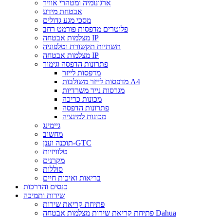
ארגונומיה ומטהרי אוויר
אבטחת מידע
מסכי מגע גדולים
פלוטרים מדפסות פורמט רחב
מצלמות אבטחה IP
תשתיות תקשורת וטלפוניה
מצלמות אבטחה IP
פתרונות הדפסה וגימור
מדפסות לייזר
מדפסות לייזר משולבות A4
מגרסות נייר משרדיות
מכונות כריכה
פתרונות הדפסה
מכונות למינציה
גיימינג
מחשוב
תוכנה וענן-GTC
טלוויזיות
מקרנים
סוללות
בריאות ואיכות חיים
כנסים והדרכות
שירות ותמיכה
פתיחת קריאת שירות
פתיחת קריאת שירות מצלמות אבטחה Dahua