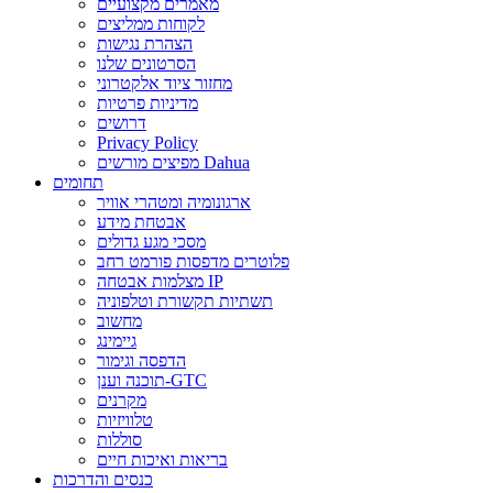
מאמרים מקצועיים
לקוחות ממליצים
הצהרת נגישות
הסרטונים שלנו
מחזור ציוד אלקטרוני
מדיניות פרטיות
דרושים
Privacy Policy
מפיצים מורשים Dahua
תחומים
ארגונומיה ומטהרי אוויר
אבטחת מידע
מסכי מגע גדולים
פלוטרים מדפסות פורמט רחב
מצלמות אבטחה IP
תשתיות תקשורת וטלפוניה
מחשוב
גיימינג
הדפסה וגימור
תוכנה וענן-GTC
מקרנים
טלוויזיות
סוללות
בריאות ואיכות חיים
כנסים והדרכות