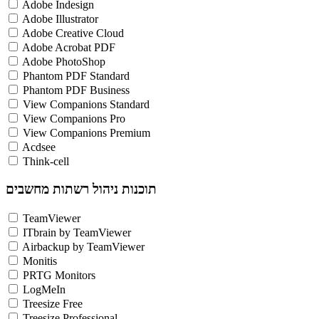
Adobe Indesign
Adobe Illustrator
Adobe Creative Cloud
Adobe Acrobat PDF
Adobe PhotoShop
Phantom PDF Standard
Phantom PDF Business
View Companions Standard
View Companions Pro
View Companions Premium
Acdsee
Think-cell
תוכנות ניהול רשתות מחשבים
TeamViewer
ITbrain by TeamViewer
Airbackup by TeamViewer
Monitis
PRTG Monitors
LogMeIn
Treesize Free
Treesize Professional