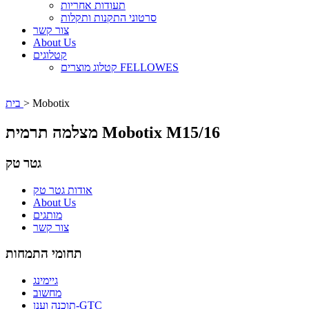
תעודות אחריות
סרטוני התקנות ותקלות
צור קשר
About Us
קטלוגים
קטלוג מוצרים FELLOWES
Mobotix
>
בית
מצלמה תרמית Mobotix M15/16
גטר טק
אודות גטר טק
About Us
מותגים
צור קשר
תחומי התמחות
גיימינג
מחשוב
תוכנה וענן-GTC