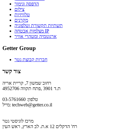
הדפסה וגימור
צילום
טלוויזיות
מקרנים
תשתיות תקשורת וטלפוניה
מצלמות אבטחה IP
ארגונומיה ומטהרי אוויר
Getter Group
חברות קבוצת גטר
צור קשר
רחוב שמשון 7, קריית אריה
ת.ד 3901 ,פתח תקווה 4952706
טלפון: 03-5761660
techweb@getter.co.il
מייל:
מרכז לוגיסטי גטר
רח' הדקלים 12 א.ת. לב הארץ, ראש העין