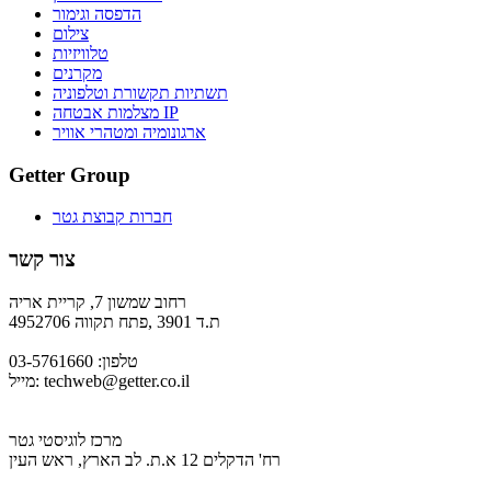
הדפסה וגימור
צילום
טלוויזיות
מקרנים
תשתיות תקשורת וטלפוניה
מצלמות אבטחה IP
ארגונומיה ומטהרי אוויר
Getter Group
חברות קבוצת גטר
צור קשר
רחוב שמשון 7, קריית אריה
ת.ד 3901 ,פתח תקווה 4952706
טלפון: 03-5761660
techweb@getter.co.il
מייל:
מרכז לוגיסטי גטר
רח' הדקלים 12 א.ת. לב הארץ, ראש העין