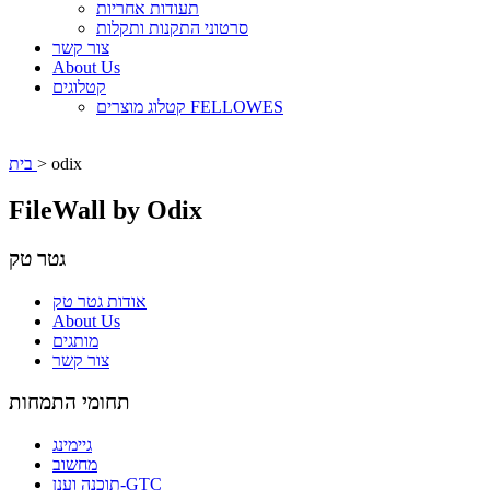
תעודות אחריות
סרטוני התקנות ותקלות
צור קשר
About Us
קטלוגים
קטלוג מוצרים FELLOWES
odix
>
בית
FileWall by Odix
גטר טק
אודות גטר טק
About Us
מותגים
צור קשר
תחומי התמחות
גיימינג
מחשוב
תוכנה וענן-GTC