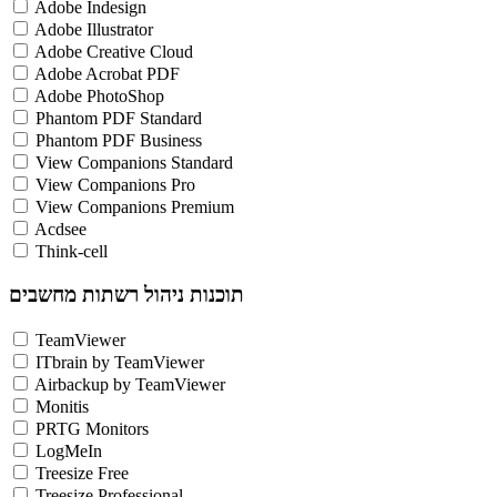
Adobe Indesign
Adobe Illustrator
Adobe Creative Cloud
Adobe Acrobat PDF
Adobe PhotoShop
Phantom PDF Standard
Phantom PDF Business
View Companions Standard
View Companions Pro
View Companions Premium
Acdsee
Think-cell
תוכנות ניהול רשתות מחשבים
TeamViewer
ITbrain by TeamViewer
Airbackup by TeamViewer
Monitis
PRTG Monitors
LogMeIn
Treesize Free
Treesize Professional