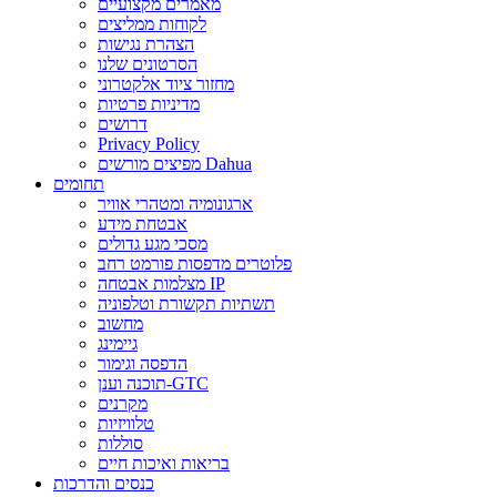
מאמרים מקצועיים
לקוחות ממליצים
הצהרת נגישות
הסרטונים שלנו
מחזור ציוד אלקטרוני
מדיניות פרטיות
דרושים
Privacy Policy
מפיצים מורשים Dahua
תחומים
ארגונומיה ומטהרי אוויר
אבטחת מידע
מסכי מגע גדולים
פלוטרים מדפסות פורמט רחב
מצלמות אבטחה IP
תשתיות תקשורת וטלפוניה
מחשוב
גיימינג
הדפסה וגימור
תוכנה וענן-GTC
מקרנים
טלוויזיות
סוללות
בריאות ואיכות חיים
כנסים והדרכות