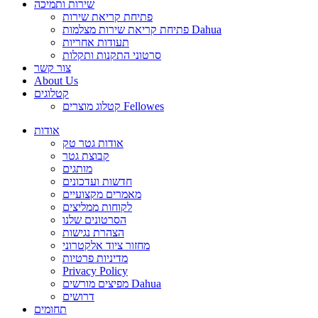
שירות ותמיכה
פתיחת קריאת שירות
פתיחת קריאת שירות מצלמות Dahua
תעודות אחריות
סרטוני התקנות ותקלות
צור קשר
About Us
קטלוגים
קטלוג מוצרים Fellowes
אודות
אודות גטר טק
קבוצת גטר
מותגים
חדשות ועדכונים
מאמרים מקצועיים
לקוחות ממליצים
הסרטונים שלנו
הצהרת נגישות
מחזור ציוד אלקטרוני
מדיניות פרטיות
Privacy Policy
מפיצים מורשים Dahua
דרושים
תחומים