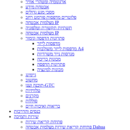
ארגונומיה ומטהרי אוויר
אבטחת מידע
מסכי מגע גדולים
פלוטרים מדפסות פורמט רחב
מצלמות אבטחה IP
תשתיות תקשורת וטלפוניה
מצלמות אבטחה IP
פתרונות הדפסה וגימור
מדפסות לייזר
מדפסות לייזר משולבות A4
מגרסות נייר משרדיות
מכונות כריכה
פתרונות הדפסה
מכונות למינציה
גיימינג
מחשוב
תוכנה וענן-GTC
טלוויזיות
מקרנים
סוללות
בריאות ואיכות חיים
כנסים והדרכות
שירות ותמיכה
פתיחת קריאת שירות
פתיחת קריאת שירות מצלמות אבטחה Dahua