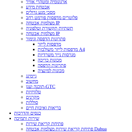
ארגונומיה ומטהרי אוויר
אבטחת מידע
מסכי מגע גדולים
פלוטרים מדפסות פורמט רחב
מצלמות אבטחה IP
תשתיות תקשורת וטלפוניה
מצלמות אבטחה IP
פתרונות הדפסה וגימור
מדפסות לייזר
מדפסות לייזר משולבות A4
מגרסות נייר משרדיות
מכונות כריכה
פתרונות הדפסה
מכונות למינציה
גיימינג
מחשוב
תוכנה וענן-GTC
טלוויזיות
מקרנים
סוללות
בריאות ואיכות חיים
כנסים והדרכות
שירות ותמיכה
פתיחת קריאת שירות
פתיחת קריאת שירות מצלמות אבטחה Dahua