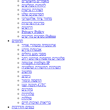
מאמרים מקצועיים
לקוחות ממליצים
הצהרת נגישות
הסרטונים שלנו
מחזור ציוד אלקטרוני
מדיניות פרטיות
דרושים
Privacy Policy
מפיצים מורשים Dahua
תחומים
ארגונומיה ומטהרי אוויר
אבטחת מידע
מסכי מגע גדולים
פלוטרים מדפסות פורמט רחב
מצלמות אבטחה IP
תשתיות תקשורת וטלפוניה
מחשוב
גיימינג
הדפסה וגימור
תוכנה וענן-GTC
מקרנים
טלוויזיות
סוללות
בריאות ואיכות חיים
כנסים והדרכות