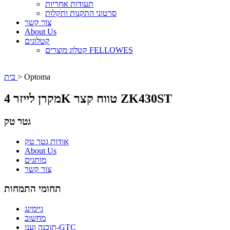
תעודות אחריות
סרטוני התקנות ותקלות
צור קשר
About Us
קטלוגים
קטלוג מוצרים FELLOWES
Optoma
>
בית
מקרן לייזר 4K טווח קצר ZK430ST
גטר טק
אודות גטר טק
About Us
מותגים
צור קשר
תחומי התמחות
גיימינג
מחשוב
תוכנה וענן-GTC