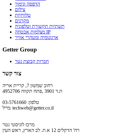
הדפסה וגימור
צילום
טלוויזיות
מקרנים
תשתיות תקשורת וטלפוניה
מצלמות אבטחה IP
ארגונומיה ומטהרי אוויר
Getter Group
חברות קבוצת גטר
צור קשר
רחוב שמשון 7, קריית אריה
ת.ד 3901 ,פתח תקווה 4952706
טלפון: 03-5761660
techweb@getter.co.il
מייל:
מרכז לוגיסטי גטר
רח' הדקלים 12 א.ת. לב הארץ, ראש העין