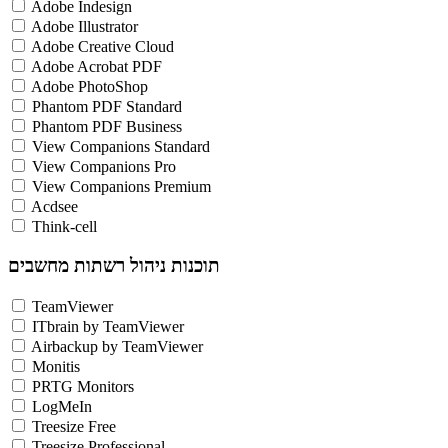
Adobe Indesign
Adobe Illustrator
Adobe Creative Cloud
Adobe Acrobat PDF
Adobe PhotoShop
Phantom PDF Standard
Phantom PDF Business
View Companions Standard
View Companions Pro
View Companions Premium
Acdsee
Think-cell
תוכנות ניהול רשתות מחשבים
TeamViewer
ITbrain by TeamViewer
Airbackup by TeamViewer
Monitis
PRTG Monitors
LogMeIn
Treesize Free
Treesize Professional