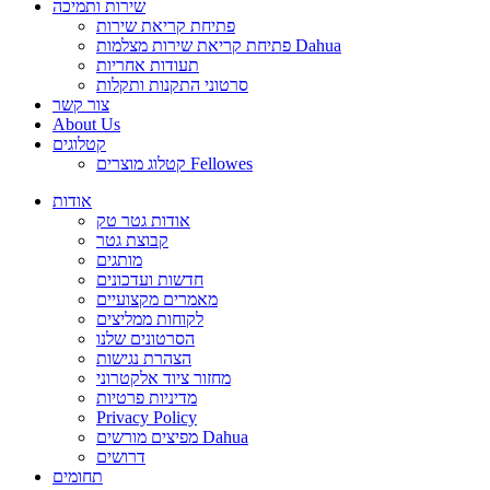
שירות ותמיכה
פתיחת קריאת שירות
פתיחת קריאת שירות מצלמות Dahua
תעודות אחריות
סרטוני התקנות ותקלות
צור קשר
About Us
קטלוגים
קטלוג מוצרים Fellowes
אודות
אודות גטר טק
קבוצת גטר
מותגים
חדשות ועדכונים
מאמרים מקצועיים
לקוחות ממליצים
הסרטונים שלנו
הצהרת נגישות
מחזור ציוד אלקטרוני
מדיניות פרטיות
Privacy Policy
מפיצים מורשים Dahua
דרושים
תחומים