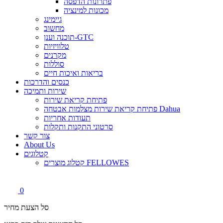
פתרונות הדפסה
מכונות למינציה
גיימינג
מחשוב
תוכנה וענן-GTC
טלוויזיות
מקרנים
סוללות
בריאות ואיכות חיים
כנסים והדרכות
שירות ותמיכה
פתיחת קריאת שירות
פתיחת קריאת שירות מצלמות אבטחה Dahua
תעודות אחריות
סרטוני התקנות ותקלות
צור קשר
About Us
קטלוגים
קטלוג מוצרים FELLOWES
0
סל הצעת מחיר