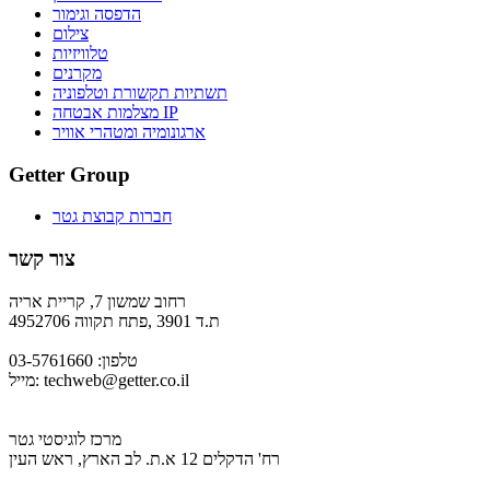
הדפסה וגימור
צילום
טלוויזיות
מקרנים
תשתיות תקשורת וטלפוניה
מצלמות אבטחה IP
ארגונומיה ומטהרי אוויר
Getter Group
חברות קבוצת גטר
צור קשר
רחוב שמשון 7, קריית אריה
ת.ד 3901 ,פתח תקווה 4952706
טלפון: 03-5761660
techweb@getter.co.il
מייל:
מרכז לוגיסטי גטר
רח' הדקלים 12 א.ת. לב הארץ, ראש העין