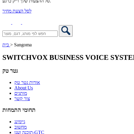
סל ההצעות שלך ריק כרגע.
לסל הצעת מחיר
Sangoma
>
בית
SWITCHVOX BUSINESS VOICE SYST
גטר טק
אודות גטר טק
About Us
מותגים
צור קשר
תחומי התמחות
גיימינג
מחשוב
תוכנה וענן-GTC