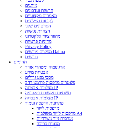
קבוצת גטר
מותגים
חדשות ועדכונים
מאמרים מקצועיים
לקוחות ממליצים
הסרטונים שלנו
הצהרת נגישות
מחזור ציוד אלקטרוני
מדיניות פרטיות
Privacy Policy
מפיצים מורשים Dahua
דרושים
תחומים
ארגונומיה ומטהרי אוויר
אבטחת מידע
מסכי מגע גדולים
פלוטרים מדפסות פורמט רחב
מצלמות אבטחה IP
תשתיות תקשורת וטלפוניה
מצלמות אבטחה IP
פתרונות הדפסה וגימור
מדפסות לייזר
מדפסות לייזר משולבות A4
מגרסות נייר משרדיות
מכונות כריכה