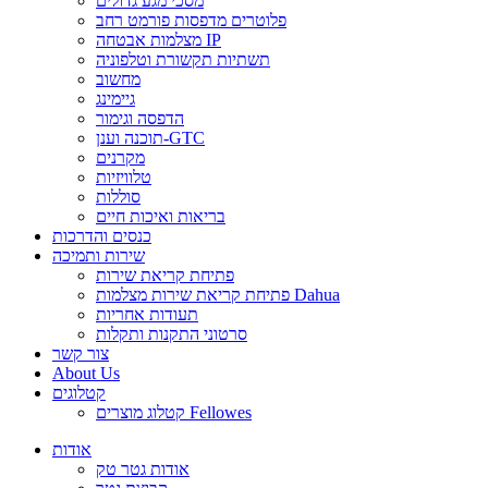
מסכי מגע גדולים
פלוטרים מדפסות פורמט רחב
מצלמות אבטחה IP
תשתיות תקשורת וטלפוניה
מחשוב
גיימינג
הדפסה וגימור
תוכנה וענן-GTC
מקרנים
טלוויזיות
סוללות
בריאות ואיכות חיים
כנסים והדרכות
שירות ותמיכה
פתיחת קריאת שירות
פתיחת קריאת שירות מצלמות Dahua
תעודות אחריות
סרטוני התקנות ותקלות
צור קשר
About Us
קטלוגים
קטלוג מוצרים Fellowes
אודות
אודות גטר טק