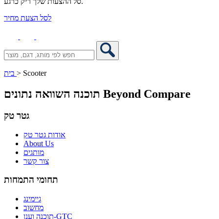
סל ההצעות שלך ריק כרגע.
לסל הצעת מחיר
Scooter
>
בית
תוכנה השוואה נתונים Beyond Compare
גטר טק
אודות גטר טק
About Us
מותגים
צור קשר
תחומי התמחות
גיימינג
מחשוב
תוכנה וענן-GTC