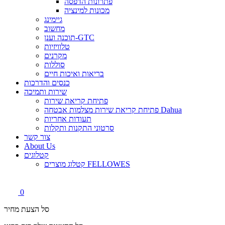
פתרונות הדפסה
מכונות למינציה
גיימינג
מחשוב
תוכנה וענן-GTC
טלוויזיות
מקרנים
סוללות
בריאות ואיכות חיים
כנסים והדרכות
שירות ותמיכה
פתיחת קריאת שירות
פתיחת קריאת שירות מצלמות אבטחה Dahua
תעודות אחריות
סרטוני התקנות ותקלות
צור קשר
About Us
קטלוגים
קטלוג מוצרים FELLOWES
0
סל הצעת מחיר