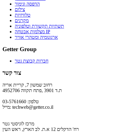
הדפסה וגימור
צילום
טלוויזיות
מקרנים
תשתיות תקשורת וטלפוניה
מצלמות אבטחה IP
ארגונומיה ומטהרי אוויר
Getter Group
חברות קבוצת גטר
צור קשר
רחוב שמשון 7, קריית אריה
ת.ד 3901 ,פתח תקווה 4952706
טלפון: 03-5761660
techweb@getter.co.il
מייל:
מרכז לוגיסטי גטר
רח' הדקלים 12 א.ת. לב הארץ, ראש העין