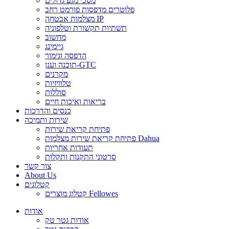
מסכי מגע גדולים
פלוטרים מדפסות פורמט רחב
מצלמות אבטחה IP
תשתיות תקשורת וטלפוניה
מחשוב
גיימינג
הדפסה וגימור
תוכנה וענן-GTC
מקרנים
טלוויזיות
סוללות
בריאות ואיכות חיים
כנסים והדרכות
שירות ותמיכה
פתיחת קריאת שירות
פתיחת קריאת שירות מצלמות Dahua
תעודות אחריות
סרטוני התקנות ותקלות
צור קשר
About Us
קטלוגים
קטלוג מוצרים Fellowes
אודות
אודות גטר טק