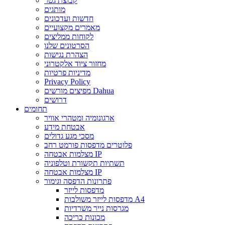
קבוצת גטר
מותגים
חדשות ועדכונים
מאמרים מקצועיים
לקוחות ממליצים
הסרטונים שלנו
הצהרת נגישות
מחזור ציוד אלקטרוני
מדיניות פרטיות
Privacy Policy
מפיצים מורשים Dahua
דרושים
תחומים
ארגונומיה ומטהרי אוויר
אבטחת מידע
מסכי מגע גדולים
פלוטרים מדפסות פורמט רחב
מצלמות אבטחה IP
תשתיות תקשורת וטלפוניה
מצלמות אבטחה IP
פתרונות הדפסה וגימור
מדפסות לייזר
מדפסות לייזר משולבות A4
מגרסות נייר משרדיות
מכונות כריכה