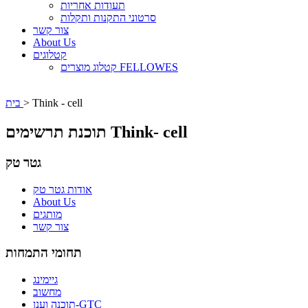
תעודות אחריות
סרטוני התקנות ותקלות
צור קשר
About Us
קטלוגים
קטלוג מוצרים FELLOWES
Think - cell
>
בית
תוכנת תרשימים Think- cell
גטר טק
אודות גטר טק
About Us
מותגים
צור קשר
תחומי התמחות
גיימינג
מחשוב
תוכנה וענן-GTC