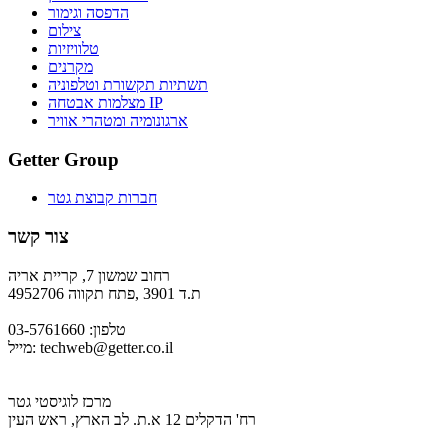
הדפסה וגימור
צילום
טלוויזיות
מקרנים
תשתיות תקשורת וטלפוניה
מצלמות אבטחה IP
ארגונומיה ומטהרי אוויר
Getter Group
חברות קבוצת גטר
צור קשר
רחוב שמשון 7, קריית אריה
ת.ד 3901 ,פתח תקווה 4952706
טלפון: 03-5761660
techweb@getter.co.il
מייל:
מרכז לוגיסטי גטר
רח' הדקלים 12 א.ת. לב הארץ, ראש העין