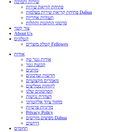
שירות ותמיכה
פתיחת קריאת שירות
פתיחת קריאת שירות מצלמות Dahua
תעודות אחריות
סרטוני התקנות ותקלות
צור קשר
About Us
קטלוגים
קטלוג מוצרים Fellowes
אודות
אודות גטר טק
קבוצת גטר
מותגים
חדשות ועדכונים
מאמרים מקצועיים
לקוחות ממליצים
הסרטונים שלנו
הצהרת נגישות
מחזור ציוד אלקטרוני
מדיניות פרטיות
Privacy Policy
מפיצים מורשים Dahua
דרושים
תחומים