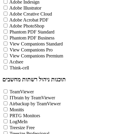
Adobe Indesign
Adobe Illustrator
Adobe Creative Cloud
Adobe Acrobat PDF
Adobe PhotoShop
Phantom PDF Standard
Phantom PDF Business
View Companions Standard
View Companions Pro
View Companions Premium
Acdsee
Think-cell
תוכנות ניהול רשתות מחשבים
TeamViewer
ITbrain by TeamViewer
Airbackup by TeamViewer
Monitis
PRTG Monitors
LogMeIn
Treesize Free
Treesize Professional