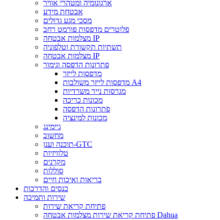
ארגונומיה ומטהרי אוויר
אבטחת מידע
מסכי מגע גדולים
פלוטרים מדפסות פורמט רחב
מצלמות אבטחה IP
תשתיות תקשורת וטלפוניה
מצלמות אבטחה IP
פתרונות הדפסה וגימור
מדפסות לייזר
מדפסות לייזר משולבות A4
מגרסות נייר משרדיות
מכונות כריכה
פתרונות הדפסה
מכונות למינציה
גיימינג
מחשוב
תוכנה וענן-GTC
טלוויזיות
מקרנים
סוללות
בריאות ואיכות חיים
כנסים והדרכות
שירות ותמיכה
פתיחת קריאת שירות
פתיחת קריאת שירות מצלמות אבטחה Dahua