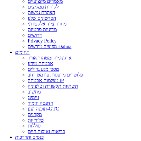
מאמרים מקצועיים
לקוחות ממליצים
הצהרת נגישות
הסרטונים שלנו
מחזור ציוד אלקטרוני
מדיניות פרטיות
דרושים
Privacy Policy
מפיצים מורשים Dahua
תחומים
ארגונומיה ומטהרי אוויר
אבטחת מידע
מסכי מגע גדולים
פלוטרים מדפסות פורמט רחב
מצלמות אבטחה IP
תשתיות תקשורת וטלפוניה
מחשוב
גיימינג
הדפסה וגימור
תוכנה וענן-GTC
מקרנים
טלוויזיות
סוללות
בריאות ואיכות חיים
כנסים והדרכות