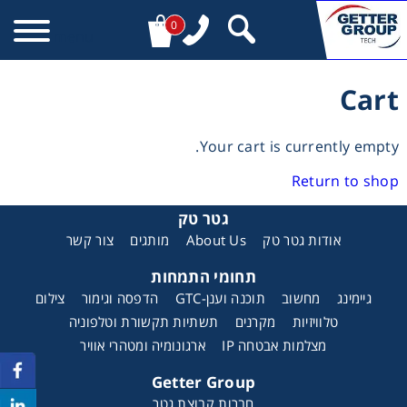
0
menu
Cart
Your cart is currently empty.
Return to shop
גטר טק
אודות גטר טק
About Us
מותגים
צור קשר
תחומי התמחות
גיימינג
מחשוב
תוכנה וענן-GTC
הדפסה וגימור
צילום
טלוויזיות
מקרנים
תשתיות תקשורת וטלפוניה
מצלמות אבטחה IP
ארגונומיה ומטהרי אוויר
Getter Group
חברות קבוצת גטר