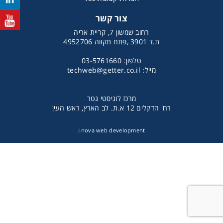
צור קשר
רחוב שמשון 7, קריית אריה
ת.ד 3901 ,פתח תקווה 4952706
טלפון: 03-5761660
מייל:
techweb@getter.co.il
מרכז לוגיסטי גטר
רח' הדקלים 12 א.ת. לב הארץ, ראש העין
אני מאשר קבלת חומרים פרסומים מגטר
a
nova web development
מעונין לקבל הצעת מחיר או מידע עבור:
תוכנות עריכת תמונות ומסמכים
תוכנות ניהול רשתות מחשבים
תוכנת עריכת וידאו ושמע