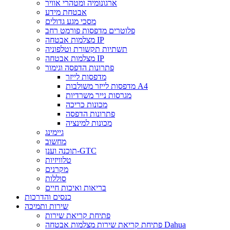
ארגונומיה ומטהרי אוויר
אבטחת מידע
מסכי מגע גדולים
פלוטרים מדפסות פורמט רחב
מצלמות אבטחה IP
תשתיות תקשורת וטלפוניה
מצלמות אבטחה IP
פתרונות הדפסה וגימור
מדפסות לייזר
מדפסות לייזר משולבות A4
מגרסות נייר משרדיות
מכונות כריכה
פתרונות הדפסה
מכונות למינציה
גיימינג
מחשוב
תוכנה וענן-GTC
טלוויזיות
מקרנים
סוללות
בריאות ואיכות חיים
כנסים והדרכות
שירות ותמיכה
פתיחת קריאת שירות
פתיחת קריאת שירות מצלמות אבטחה Dahua