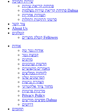
שירות ותמיכה
פתיחת קריאת שירות
פתיחת קריאת שירות מצלמות Dahua
תעודות אחריות
סרטוני התקנות ותקלות
צור קשר
About Us
קטלוגים
קטלוג מוצרים Fellowes
אודות
אודות גטר טק
קבוצת גטר
מותגים
חדשות ועדכונים
מאמרים מקצועיים
לקוחות ממליצים
הסרטונים שלנו
הצהרת נגישות
מחזור ציוד אלקטרוני
מדיניות פרטיות
Privacy Policy
מפיצים מורשים Dahua
דרושים
תחומים