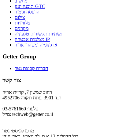
מחשוב
תוכנה וענן-GTC
הדפסה וגימור
צילום
טלוויזיות
מקרנים
תשתיות תקשורת וטלפוניה
מצלמות אבטחה IP
ארגונומיה ומטהרי אוויר
Getter Group
חברות קבוצת גטר
צור קשר
רחוב שמשון 7, קריית אריה
ת.ד 3901 ,פתח תקווה 4952706
טלפון: 03-5761660
techweb@getter.co.il
מייל:
מרכז לוגיסטי גטר
רח' הדקלים 12 א.ת. לב הארץ, ראש העין