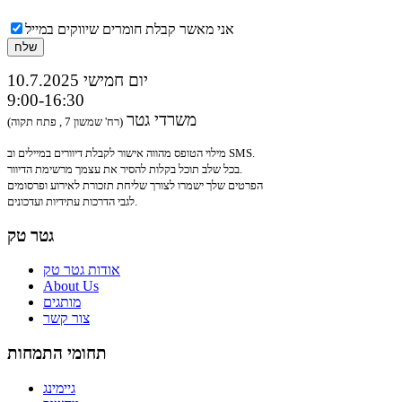
אני מאשר קבלת חומרים שיווקים במייל
10.7.2025 יום חמישי
9:00-16:30
משרדי גטר
(רח' שמשון 7 , פתח תקוה)
מילוי הטופס מהווה אישור לקבלת דיוורים במיילים וב SMS.
בכל שלב תוכל בקלות להסיר את עצמך מרשימת הדיוור.
הפרטים שלך ישמרו לצורך שליחת תזכורת לאירוע ופרסומים
לגבי הדרכות עתידיות ועדכונים.
גטר טק
אודות גטר טק
About Us
מותגים
צור קשר
תחומי התמחות
גיימינג