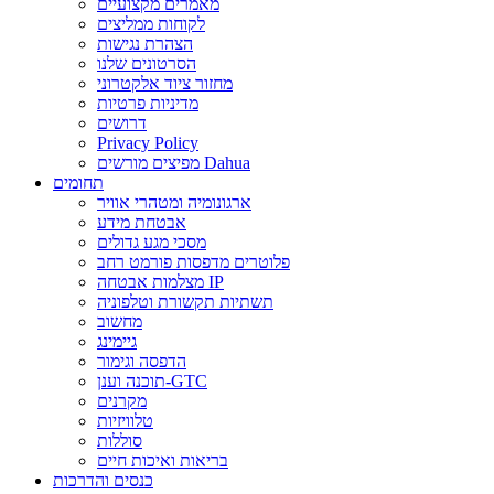
מאמרים מקצועיים
לקוחות ממליצים
הצהרת נגישות
הסרטונים שלנו
מחזור ציוד אלקטרוני
מדיניות פרטיות
דרושים
Privacy Policy
מפיצים מורשים Dahua
תחומים
ארגונומיה ומטהרי אוויר
אבטחת מידע
מסכי מגע גדולים
פלוטרים מדפסות פורמט רחב
מצלמות אבטחה IP
תשתיות תקשורת וטלפוניה
מחשוב
גיימינג
הדפסה וגימור
תוכנה וענן-GTC
מקרנים
טלוויזיות
סוללות
בריאות ואיכות חיים
כנסים והדרכות