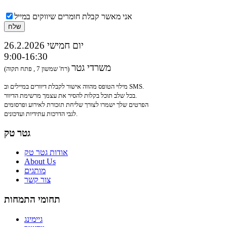
אני מאשר קבלת חומרים שיווקים במייל
26.2.2026 יום חמישי
9:00-16:30
משרדי גטר
(רח' שמשון 7 , פתח תקוה)
מילוי הטופס מהווה אישור לקבלת דיוורים במיילים וב SMS.
בכל שלב תוכל בקלות להסיר את עצמך מרשימת הדיוור.
הפרטים שלך ישמרו לצורך שליחת תזכורת לאירוע ופרסומים
לגבי הדרכות עתידיות ועדכונים.
גטר טק
אודות גטר טק
About Us
מותגים
צור קשר
תחומי התמחות
גיימינג