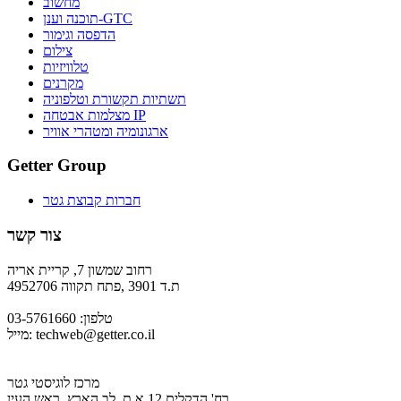
מחשוב
תוכנה וענן-GTC
הדפסה וגימור
צילום
טלוויזיות
מקרנים
תשתיות תקשורת וטלפוניה
מצלמות אבטחה IP
ארגונומיה ומטהרי אוויר
Getter Group
חברות קבוצת גטר
צור קשר
רחוב שמשון 7, קריית אריה
ת.ד 3901 ,פתח תקווה 4952706
טלפון: 03-5761660
techweb@getter.co.il
מייל:
מרכז לוגיסטי גטר
רח' הדקלים 12 א.ת. לב הארץ, ראש העין