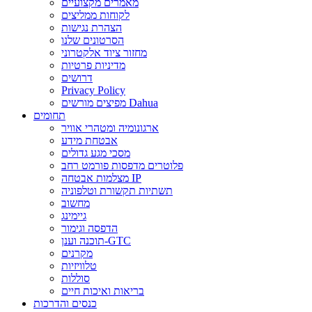
מאמרים מקצועיים
לקוחות ממליצים
הצהרת נגישות
הסרטונים שלנו
מחזור ציוד אלקטרוני
מדיניות פרטיות
דרושים
Privacy Policy
מפיצים מורשים Dahua
תחומים
ארגונומיה ומטהרי אוויר
אבטחת מידע
מסכי מגע גדולים
פלוטרים מדפסות פורמט רחב
מצלמות אבטחה IP
תשתיות תקשורת וטלפוניה
מחשוב
גיימינג
הדפסה וגימור
תוכנה וענן-GTC
מקרנים
טלוויזיות
סוללות
בריאות ואיכות חיים
כנסים והדרכות