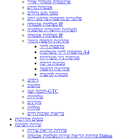
ארגונומיה ומטהרי אוויר
אבטחת מידע
מסכי מגע גדולים
פלוטרים מדפסות פורמט רחב
מצלמות אבטחה IP
תשתיות תקשורת וטלפוניה
מצלמות אבטחה IP
פתרונות הדפסה וגימור
מדפסות לייזר
מדפסות לייזר משולבות A4
מגרסות נייר משרדיות
מכונות כריכה
פתרונות הדפסה
מכונות למינציה
גיימינג
מחשוב
תוכנה וענן-GTC
טלוויזיות
מקרנים
סוללות
בריאות ואיכות חיים
כנסים והדרכות
שירות ותמיכה
פתיחת קריאת שירות
פתיחת קריאת שירות מצלמות אבטחה Dahua