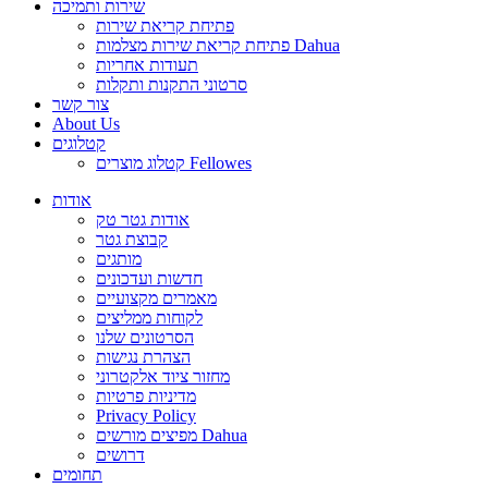
שירות ותמיכה
פתיחת קריאת שירות
פתיחת קריאת שירות מצלמות Dahua
תעודות אחריות
סרטוני התקנות ותקלות
צור קשר
About Us
קטלוגים
קטלוג מוצרים Fellowes
אודות
אודות גטר טק
קבוצת גטר
מותגים
חדשות ועדכונים
מאמרים מקצועיים
לקוחות ממליצים
הסרטונים שלנו
הצהרת נגישות
מחזור ציוד אלקטרוני
מדיניות פרטיות
Privacy Policy
מפיצים מורשים Dahua
דרושים
תחומים