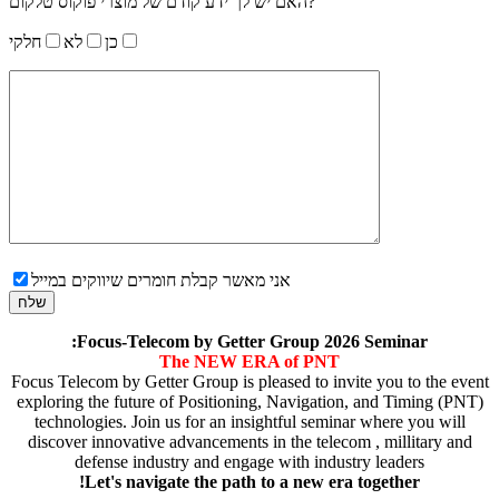
האם יש לך ידע קודם של מוצרי פוקוס טלקום?
כן
לא
חלקי
אני מאשר קבלת חומרים שיווקים במייל
:Focus-Telecom by Getter Group 2026 Seminar
The NEW
ERA of PNT
Focus Telecom by Getter Group is pleased to invite you to the event
exploring the future of Positioning, Navigation, and Timing (PNT)
technologies. Join us for an insightful seminar where you will
discover innovative advancements in the telecom , millitary and
defense industry and engage with industry leaders
!Let's navigate the path to a new era together