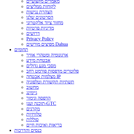
מאמרים מקצועיים
לקוחות ממליצים
הצהרת נגישות
הסרטונים שלנו
מחזור ציוד אלקטרוני
מדיניות פרטיות
דרושים
Privacy Policy
מפיצים מורשים Dahua
תחומים
ארגונומיה ומטהרי אוויר
אבטחת מידע
מסכי מגע גדולים
פלוטרים מדפסות פורמט רחב
מצלמות אבטחה IP
תשתיות תקשורת וטלפוניה
מחשוב
גיימינג
הדפסה וגימור
תוכנה וענן-GTC
מקרנים
טלוויזיות
סוללות
בריאות ואיכות חיים
כנסים והדרכות