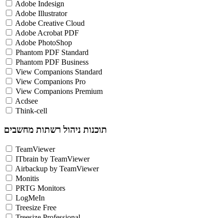
Adobe Indesign
Adobe Illustrator
Adobe Creative Cloud
Adobe Acrobat PDF
Adobe PhotoShop
Phantom PDF Standard
Phantom PDF Business
View Companions Standard
View Companions Pro
View Companions Premium
Acdsee
Think-cell
תוכנות ניהול רשתות מחשבים
TeamViewer
ITbrain by TeamViewer
Airbackup by TeamViewer
Monitis
PRTG Monitors
LogMeIn
Treesize Free
Treesize Professional