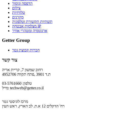
הדפסה וגימור
צילום
טלוויזיות
מקרנים
תשתיות תקשורת וטלפוניה
מצלמות אבטחה IP
ארגונומיה ומטהרי אוויר
Getter Group
חברות קבוצת גטר
צור קשר
רחוב שמשון 7, קריית אריה
ת.ד 3901 ,פתח תקווה 4952706
טלפון: 03-5761660
techweb@getter.co.il
מייל:
מרכז לוגיסטי גטר
רח' הדקלים 12 א.ת. לב הארץ, ראש העין