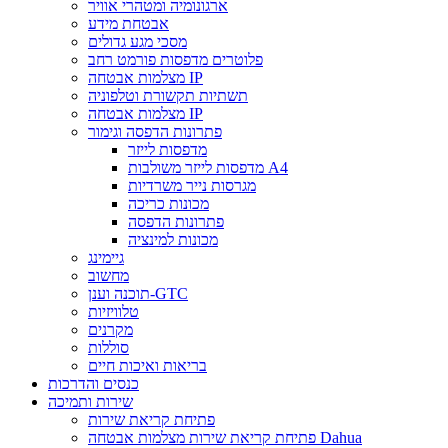
ארגונומיה ומטהרי אוויר
אבטחת מידע
מסכי מגע גדולים
פלוטרים מדפסות פורמט רחב
מצלמות אבטחה IP
תשתיות תקשורת וטלפוניה
מצלמות אבטחה IP
פתרונות הדפסה וגימור
מדפסות לייזר
מדפסות לייזר משולבות A4
מגרסות נייר משרדיות
מכונות כריכה
פתרונות הדפסה
מכונות למינציה
גיימינג
מחשוב
תוכנה וענן-GTC
טלוויזיות
מקרנים
סוללות
בריאות ואיכות חיים
כנסים והדרכות
שירות ותמיכה
פתיחת קריאת שירות
פתיחת קריאת שירות מצלמות אבטחה Dahua