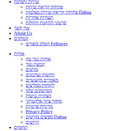
שירות ותמיכה
פתיחת קריאת שירות
פתיחת קריאת שירות מצלמות Dahua
תעודות אחריות
סרטוני התקנות ותקלות
צור קשר
About Us
קטלוגים
קטלוג מוצרים Fellowes
אודות
אודות גטר טק
קבוצת גטר
מותגים
חדשות ועדכונים
מאמרים מקצועיים
לקוחות ממליצים
הסרטונים שלנו
הצהרת נגישות
מחזור ציוד אלקטרוני
מדיניות פרטיות
Privacy Policy
מפיצים מורשים Dahua
דרושים
תחומים