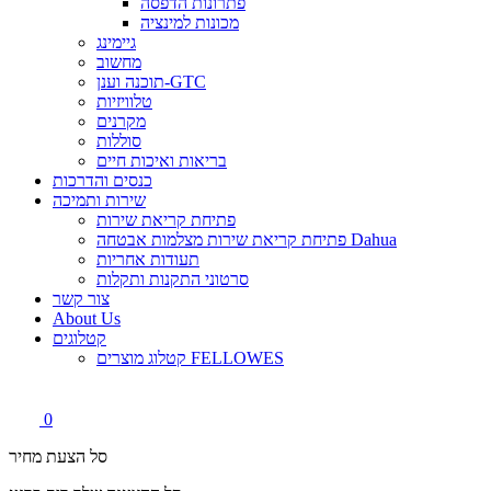
פתרונות הדפסה
מכונות למינציה
גיימינג
מחשוב
תוכנה וענן-GTC
טלוויזיות
מקרנים
סוללות
בריאות ואיכות חיים
כנסים והדרכות
שירות ותמיכה
פתיחת קריאת שירות
פתיחת קריאת שירות מצלמות אבטחה Dahua
תעודות אחריות
סרטוני התקנות ותקלות
צור קשר
About Us
קטלוגים
קטלוג מוצרים FELLOWES
0
סל הצעת מחיר