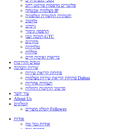
מסכי מגע גדולים
פלוטרים מדפסות פורמט רחב
מצלמות אבטחה IP
תשתיות תקשורת וטלפוניה
מחשוב
גיימינג
הדפסה וגימור
תוכנה וענן-GTC
מקרנים
טלוויזיות
סוללות
בריאות ואיכות חיים
כנסים והדרכות
שירות ותמיכה
פתיחת קריאת שירות
פתיחת קריאת שירות מצלמות Dahua
תעודות אחריות
סרטוני התקנות ותקלות
צור קשר
About Us
קטלוגים
קטלוג מוצרים Fellowes
אודות
אודות גטר טק