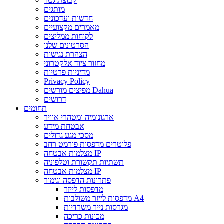
קבוצת גטר
מותגים
חדשות ועדכונים
מאמרים מקצועיים
לקוחות ממליצים
הסרטונים שלנו
הצהרת נגישות
מחזור ציוד אלקטרוני
מדיניות פרטיות
Privacy Policy
מפיצים מורשים Dahua
דרושים
תחומים
ארגונומיה ומטהרי אוויר
אבטחת מידע
מסכי מגע גדולים
פלוטרים מדפסות פורמט רחב
מצלמות אבטחה IP
תשתיות תקשורת וטלפוניה
מצלמות אבטחה IP
פתרונות הדפסה וגימור
מדפסות לייזר
מדפסות לייזר משולבות A4
מגרסות נייר משרדיות
מכונות כריכה