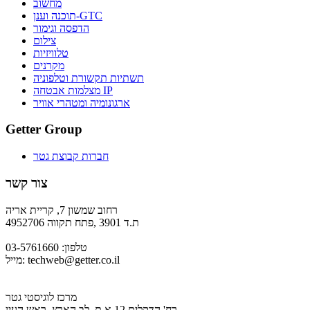
מחשוב
תוכנה וענן-GTC
הדפסה וגימור
צילום
טלוויזיות
מקרנים
תשתיות תקשורת וטלפוניה
מצלמות אבטחה IP
ארגונומיה ומטהרי אוויר
Getter Group
חברות קבוצת גטר
צור קשר
רחוב שמשון 7, קריית אריה
ת.ד 3901 ,פתח תקווה 4952706
טלפון: 03-5761660
techweb@getter.co.il
מייל:
מרכז לוגיסטי גטר
רח' הדקלים 12 א.ת. לב הארץ, ראש העין