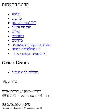
תחומי התמחות
גיימינג
מחשוב
תוכנה וענן-GTC
הדפסה וגימור
צילום
טלוויזיות
מקרנים
תשתיות תקשורת וטלפוניה
מצלמות אבטחה IP
ארגונומיה ומטהרי אוויר
Getter Group
חברות קבוצת גטר
צור קשר
רחוב שמשון 7, קריית אריה
ת.ד 3901 ,פתח תקווה 4952706
טלפון: 03-5761660
techweb@getter.co.il
מייל: