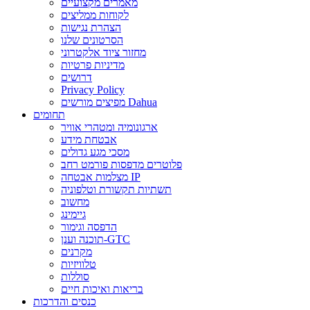
מאמרים מקצועיים
לקוחות ממליצים
הצהרת נגישות
הסרטונים שלנו
מחזור ציוד אלקטרוני
מדיניות פרטיות
דרושים
Privacy Policy
מפיצים מורשים Dahua
תחומים
ארגונומיה ומטהרי אוויר
אבטחת מידע
מסכי מגע גדולים
פלוטרים מדפסות פורמט רחב
מצלמות אבטחה IP
תשתיות תקשורת וטלפוניה
מחשוב
גיימינג
הדפסה וגימור
תוכנה וענן-GTC
מקרנים
טלוויזיות
סוללות
בריאות ואיכות חיים
כנסים והדרכות