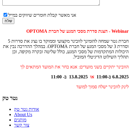
אני מאשר קבלת חומרים שיווקים במייל
Webinar - הצגת סדרת מסכי המגע של חברת OPTOMA
חברת גטר שמחה להזמינך לוובינר מקצועי וממוקד בו נציג את סדרות 5
וסדרת 3 של מסכי המגע של חברת OPTOMA. במהלך ההדרכה נבין את
היכולות המתקדמות של מסכי המגע, כולל שליטה ובקרה מקיפה, וכן
תהליך השילוט הדיגיטלי המוביל.
הוובינר יתקיים בשני מועדים: אנא בחר את המועד המתאים לך
6.8.2025 ב-11:00
או
13.8.2025 ב- 11:00
לינק לוובינר ישלח סמוך למועד
גטר טק
אודות גטר טק
About Us
מותגים
צור קשר