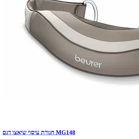
חגורת עיסוי שיאצו דגם MG148