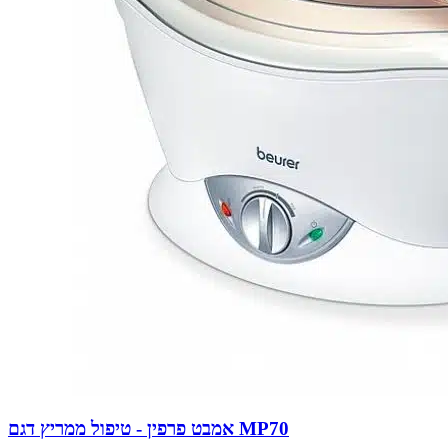
אמבט פרפין - טיפול ממריץ דגם MP70