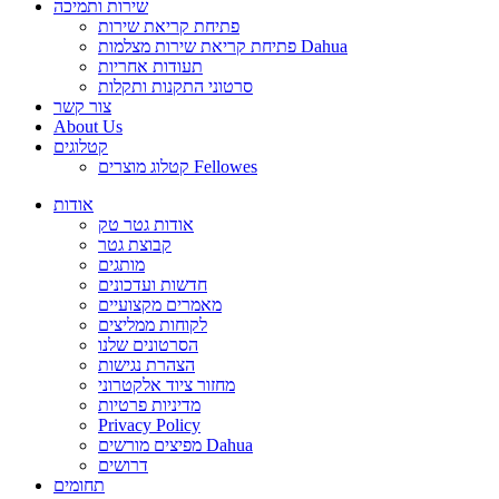
שירות ותמיכה
פתיחת קריאת שירות
פתיחת קריאת שירות מצלמות Dahua
תעודות אחריות
סרטוני התקנות ותקלות
צור קשר
About Us
קטלוגים
קטלוג מוצרים Fellowes
אודות
אודות גטר טק
קבוצת גטר
מותגים
חדשות ועדכונים
מאמרים מקצועיים
לקוחות ממליצים
הסרטונים שלנו
הצהרת נגישות
מחזור ציוד אלקטרוני
מדיניות פרטיות
Privacy Policy
מפיצים מורשים Dahua
דרושים
תחומים