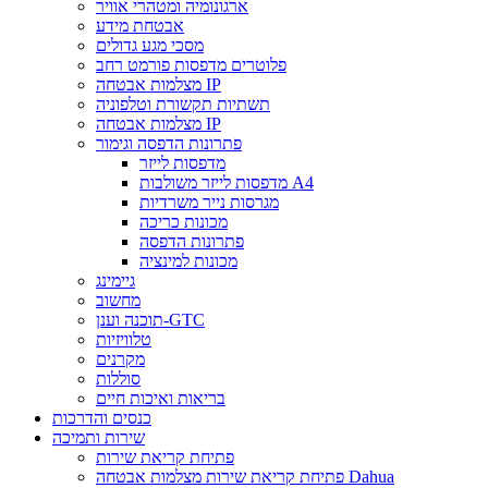
ארגונומיה ומטהרי אוויר
אבטחת מידע
מסכי מגע גדולים
פלוטרים מדפסות פורמט רחב
מצלמות אבטחה IP
תשתיות תקשורת וטלפוניה
מצלמות אבטחה IP
פתרונות הדפסה וגימור
מדפסות לייזר
מדפסות לייזר משולבות A4
מגרסות נייר משרדיות
מכונות כריכה
פתרונות הדפסה
מכונות למינציה
גיימינג
מחשוב
תוכנה וענן-GTC
טלוויזיות
מקרנים
סוללות
בריאות ואיכות חיים
כנסים והדרכות
שירות ותמיכה
פתיחת קריאת שירות
פתיחת קריאת שירות מצלמות אבטחה Dahua