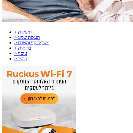
> תינוקות
> הנגשת שמע
> משקלי גוף ומטבח
> בריאות
> עיסוי
> ביוטי