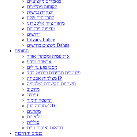
מאמרים מקצועיים
לקוחות ממליצים
הצהרת נגישות
הסרטונים שלנו
מחזור ציוד אלקטרוני
מדיניות פרטיות
דרושים
Privacy Policy
מפיצים מורשים Dahua
תחומים
ארגונומיה ומטהרי אוויר
אבטחת מידע
מסכי מגע גדולים
פלוטרים מדפסות פורמט רחב
מצלמות אבטחה IP
תשתיות תקשורת וטלפוניה
מחשוב
גיימינג
הדפסה וגימור
תוכנה וענן-GTC
מקרנים
טלוויזיות
סוללות
בריאות ואיכות חיים
כנסים והדרכות