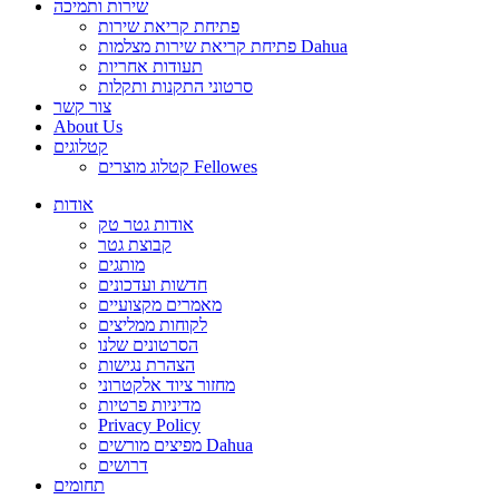
שירות ותמיכה
פתיחת קריאת שירות
פתיחת קריאת שירות מצלמות Dahua
תעודות אחריות
סרטוני התקנות ותקלות
צור קשר
About Us
קטלוגים
קטלוג מוצרים Fellowes
אודות
אודות גטר טק
קבוצת גטר
מותגים
חדשות ועדכונים
מאמרים מקצועיים
לקוחות ממליצים
הסרטונים שלנו
הצהרת נגישות
מחזור ציוד אלקטרוני
מדיניות פרטיות
Privacy Policy
מפיצים מורשים Dahua
דרושים
תחומים