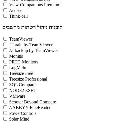
View Companions Premium
Acdsee
Think-cell
תוכנות ניהול רשתות מחשבים
TeamViewer
ITbrain by TeamViewer
Airbackup by TeamViewer
Monitis
PRTG Monitors
LogMeIn
Treesize Free
Treesize Professional
SQL Compare
NOD32 ESET
VMware
Scooter Beyond Compare
AABBYY FineReader
PowerControls
Solar Mind