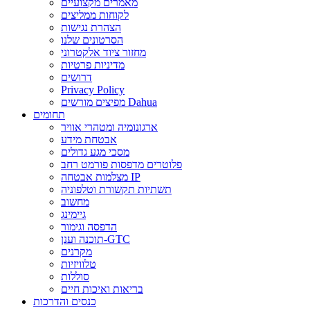
מאמרים מקצועיים
לקוחות ממליצים
הצהרת נגישות
הסרטונים שלנו
מחזור ציוד אלקטרוני
מדיניות פרטיות
דרושים
Privacy Policy
מפיצים מורשים Dahua
תחומים
ארגונומיה ומטהרי אוויר
אבטחת מידע
מסכי מגע גדולים
פלוטרים מדפסות פורמט רחב
מצלמות אבטחה IP
תשתיות תקשורת וטלפוניה
מחשוב
גיימינג
הדפסה וגימור
תוכנה וענן-GTC
מקרנים
טלוויזיות
סוללות
בריאות ואיכות חיים
כנסים והדרכות