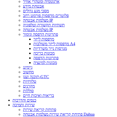
ארגונומיה ומטהרי אוויר
אבטחת מידע
מסכי מגע גדולים
פלוטרים מדפסות פורמט רחב
מצלמות אבטחה IP
תשתיות תקשורת וטלפוניה
מצלמות אבטחה IP
פתרונות הדפסה וגימור
מדפסות לייזר
מדפסות לייזר משולבות A4
מגרסות נייר משרדיות
מכונות כריכה
פתרונות הדפסה
מכונות למינציה
גיימינג
מחשוב
תוכנה וענן-GTC
טלוויזיות
מקרנים
סוללות
בריאות ואיכות חיים
כנסים והדרכות
שירות ותמיכה
פתיחת קריאת שירות
פתיחת קריאת שירות מצלמות אבטחה Dahua