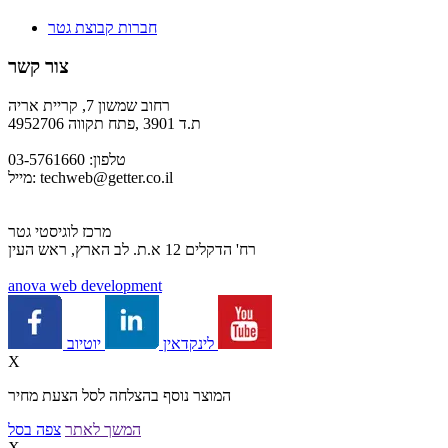
חברות קבוצת גטר
צור קשר
רחוב שמשון 7, קריית אריה
ת.ד 3901 ,פתח תקווה 4952706
טלפון: 03-5761660
techweb@getter.co.il
מייל:
מרכז לוגיסטי גטר
רח' הדקלים 12 א.ת. לב הארץ, ראש העין
a
nova web development
יוטיוב
לינקדאין
X
המוצר נוסף בהצלחה לסל הצעת מחיר
המשך לאתר
צפה בסל
X