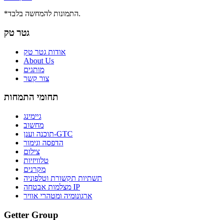
*התמונות להמחשה בלבד.
גטר טק
אודות גטר טק
About Us
מותגים
צור קשר
תחומי התמחות
גיימינג
מחשוב
תוכנה וענן-GTC
הדפסה וגימור
צילום
טלוויזיות
מקרנים
תשתיות תקשורת וטלפוניה
מצלמות אבטחה IP
ארגונומיה ומטהרי אוויר
Getter Group