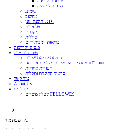
פתרונות הדפסה
מכונות למינציה
גיימינג
מחשוב
תוכנה וענן-GTC
טלוויזיות
מקרנים
סוללות
בריאות ואיכות חיים
כנסים והדרכות
שירות ותמיכה
פתיחת קריאת שירות
פתיחת קריאת שירות מצלמות אבטחה Dahua
תעודות אחריות
סרטוני התקנות ותקלות
צור קשר
About Us
קטלוגים
קטלוג מוצרים FELLOWES
0
סל הצעת מחיר