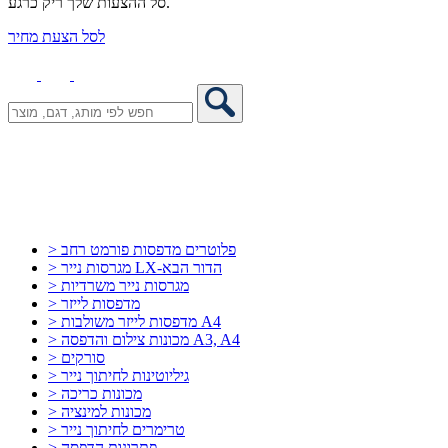
סל ההצעות שלך ריק כרגע.
לסל הצעת מחיר
> פלוטרים מדפסות פורמט רחב
> מגרסות נייר LX-הדור הבא
> מגרסות נייר משרדיות
> מדפסות לייזר
> מדפסות לייזר משולבות A4
> מכונות צילום והדפסה A3, A4
> סורקים
> גיליוטינות לחיתוך נייר
> מכונות כריכה
> מכונות למינציה
> טרימרים לחיתוך נייר
> פתרונות הדפסה