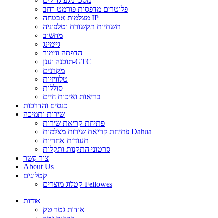
מסכי מגע גדולים
פלוטרים מדפסות פורמט רחב
מצלמות אבטחה IP
תשתיות תקשורת וטלפוניה
מחשוב
גיימינג
הדפסה וגימור
תוכנה וענן-GTC
מקרנים
טלוויזיות
סוללות
בריאות ואיכות חיים
כנסים והדרכות
שירות ותמיכה
פתיחת קריאת שירות
פתיחת קריאת שירות מצלמות Dahua
תעודות אחריות
סרטוני התקנות ותקלות
צור קשר
About Us
קטלוגים
קטלוג מוצרים Fellowes
אודות
אודות גטר טק