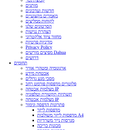
קבוצת גטר
מותגים
חדשות ועדכונים
מאמרים מקצועיים
לקוחות ממליצים
הסרטונים שלנו
הצהרת נגישות
מחזור ציוד אלקטרוני
מדיניות פרטיות
Privacy Policy
מפיצים מורשים Dahua
דרושים
תחומים
ארגונומיה ומטהרי אוויר
אבטחת מידע
מסכי מגע גדולים
פלוטרים מדפסות פורמט רחב
מצלמות אבטחה IP
תשתיות תקשורת וטלפוניה
מצלמות אבטחה IP
פתרונות הדפסה וגימור
מדפסות לייזר
מדפסות לייזר משולבות A4
מגרסות נייר משרדיות
מכונות כריכה