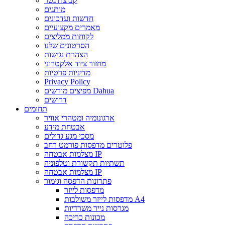
קבוצת גטר
מותגים
חדשות ועדכונים
מאמרים מקצועיים
לקוחות ממליצים
הסרטונים שלנו
הצהרת נגישות
מחזור ציוד אלקטרוני
מדיניות פרטיות
Privacy Policy
מפיצים מורשים Dahua
דרושים
תחומים
ארגונומיה ומטהרי אוויר
אבטחת מידע
מסכי מגע גדולים
פלוטרים מדפסות פורמט רחב
מצלמות אבטחה IP
תשתיות תקשורת וטלפוניה
מצלמות אבטחה IP
פתרונות הדפסה וגימור
מדפסות לייזר
מדפסות לייזר משולבות A4
מגרסות נייר משרדיות
מכונות כריכה