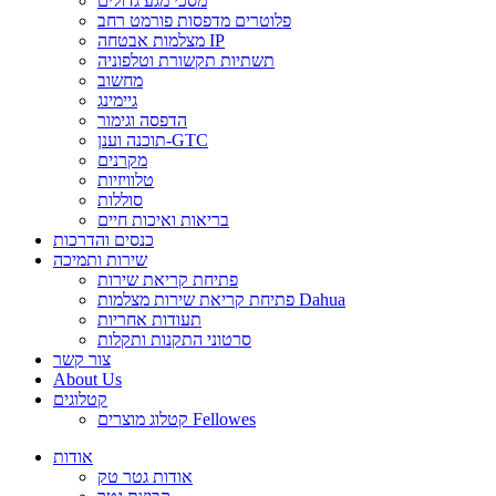
מסכי מגע גדולים
פלוטרים מדפסות פורמט רחב
מצלמות אבטחה IP
תשתיות תקשורת וטלפוניה
מחשוב
גיימינג
הדפסה וגימור
תוכנה וענן-GTC
מקרנים
טלוויזיות
סוללות
בריאות ואיכות חיים
כנסים והדרכות
שירות ותמיכה
פתיחת קריאת שירות
פתיחת קריאת שירות מצלמות Dahua
תעודות אחריות
סרטוני התקנות ותקלות
צור קשר
About Us
קטלוגים
קטלוג מוצרים Fellowes
אודות
אודות גטר טק