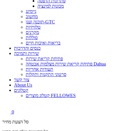
פתרונות הדפסה
מכונות למינציה
גיימינג
מחשוב
תוכנה וענן-GTC
טלוויזיות
מקרנים
סוללות
בריאות ואיכות חיים
כנסים והדרכות
שירות ותמיכה
פתיחת קריאת שירות
פתיחת קריאת שירות מצלמות אבטחה Dahua
תעודות אחריות
סרטוני התקנות ותקלות
צור קשר
About Us
קטלוגים
קטלוג מוצרים FELLOWES
0
סל הצעת מחיר