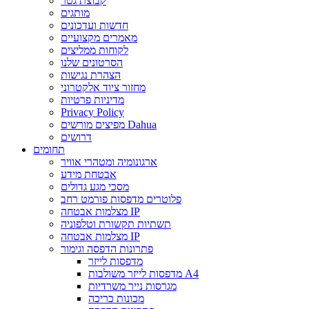
קבוצת גטר
מותגים
חדשות ועדכונים
מאמרים מקצועיים
לקוחות ממליצים
הסרטונים שלנו
הצהרת נגישות
מחזור ציוד אלקטרוני
מדיניות פרטיות
Privacy Policy
מפיצים מורשים Dahua
דרושים
תחומים
ארגונומיה ומטהרי אוויר
אבטחת מידע
מסכי מגע גדולים
פלוטרים מדפסות פורמט רחב
מצלמות אבטחה IP
תשתיות תקשורת וטלפוניה
מצלמות אבטחה IP
פתרונות הדפסה וגימור
מדפסות לייזר
מדפסות לייזר משולבות A4
מגרסות נייר משרדיות
מכונות כריכה