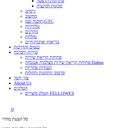
פתרונות הדפסה
מכונות למינציה
גיימינג
מחשוב
תוכנה וענן-GTC
טלוויזיות
מקרנים
סוללות
בריאות ואיכות חיים
כנסים והדרכות
שירות ותמיכה
פתיחת קריאת שירות
פתיחת קריאת שירות מצלמות אבטחה Dahua
תעודות אחריות
סרטוני התקנות ותקלות
צור קשר
About Us
קטלוגים
קטלוג מוצרים FELLOWES
0
סל הצעת מחיר