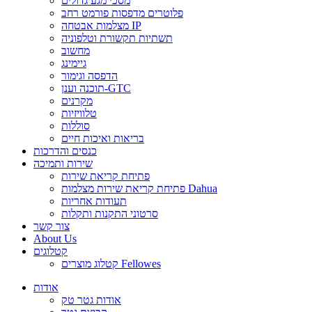
מסכי מגע גדולים
פלוטרים מדפסות פורמט רחב
מצלמות אבטחה IP
תשתיות תקשורת וטלפוניה
מחשוב
גיימינג
הדפסה וגימור
תוכנה וענן-GTC
מקרנים
טלוויזיות
סוללות
בריאות ואיכות חיים
כנסים והדרכות
שירות ותמיכה
פתיחת קריאת שירות
פתיחת קריאת שירות מצלמות Dahua
תעודות אחריות
סרטוני התקנות ותקלות
צור קשר
About Us
קטלוגים
קטלוג מוצרים Fellowes
אודות
אודות גטר טק