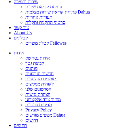
שירות ותמיכה
פתיחת קריאת שירות
פתיחת קריאת שירות מצלמות Dahua
תעודות אחריות
סרטוני התקנות ותקלות
צור קשר
About Us
קטלוגים
קטלוג מוצרים Fellowes
אודות
אודות גטר טק
קבוצת גטר
מותגים
חדשות ועדכונים
מאמרים מקצועיים
לקוחות ממליצים
הסרטונים שלנו
הצהרת נגישות
מחזור ציוד אלקטרוני
מדיניות פרטיות
Privacy Policy
מפיצים מורשים Dahua
דרושים
תחומים