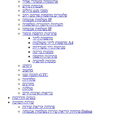
ארגונומיה ומטהרי אוויר
אבטחת מידע
מסכי מגע גדולים
פלוטרים מדפסות פורמט רחב
מצלמות אבטחה IP
תשתיות תקשורת וטלפוניה
מצלמות אבטחה IP
פתרונות הדפסה וגימור
מדפסות לייזר
מדפסות לייזר משולבות A4
מגרסות נייר משרדיות
מכונות כריכה
פתרונות הדפסה
מכונות למינציה
גיימינג
מחשוב
תוכנה וענן-GTC
טלוויזיות
מקרנים
סוללות
בריאות ואיכות חיים
כנסים והדרכות
שירות ותמיכה
פתיחת קריאת שירות
פתיחת קריאת שירות מצלמות אבטחה Dahua