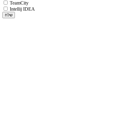
TeamCity
Intellij IDEA