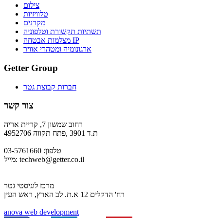
צילום
טלוויזיות
מקרנים
תשתיות תקשורת וטלפוניה
מצלמות אבטחה IP
ארגונומיה ומטהרי אוויר
Getter Group
חברות קבוצת גטר
צור קשר
רחוב שמשון 7, קריית אריה
ת.ד 3901 ,פתח תקווה 4952706
טלפון: 03-5761660
techweb@getter.co.il
מייל:
מרכז לוגיסטי גטר
רח' הדקלים 12 א.ת. לב הארץ, ראש העין
a
nova web development