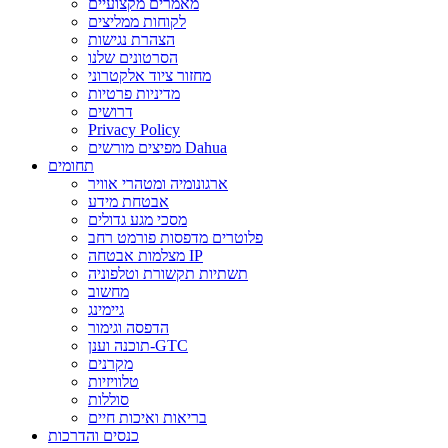
מאמרים מקצועיים
לקוחות ממליצים
הצהרת נגישות
הסרטונים שלנו
מחזור ציוד אלקטרוני
מדיניות פרטיות
דרושים
Privacy Policy
מפיצים מורשים Dahua
תחומים
ארגונומיה ומטהרי אוויר
אבטחת מידע
מסכי מגע גדולים
פלוטרים מדפסות פורמט רחב
מצלמות אבטחה IP
תשתיות תקשורת וטלפוניה
מחשוב
גיימינג
הדפסה וגימור
תוכנה וענן-GTC
מקרנים
טלוויזיות
סוללות
בריאות ואיכות חיים
כנסים והדרכות