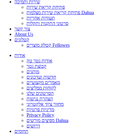
שירות ותמיכה
פתיחת קריאת שירות
פתיחת קריאת שירות מצלמות Dahua
תעודות אחריות
סרטוני התקנות ותקלות
צור קשר
About Us
קטלוגים
קטלוג מוצרים Fellowes
אודות
אודות גטר טק
קבוצת גטר
מותגים
חדשות ועדכונים
מאמרים מקצועיים
לקוחות ממליצים
הסרטונים שלנו
הצהרת נגישות
מחזור ציוד אלקטרוני
מדיניות פרטיות
Privacy Policy
מפיצים מורשים Dahua
דרושים
תחומים