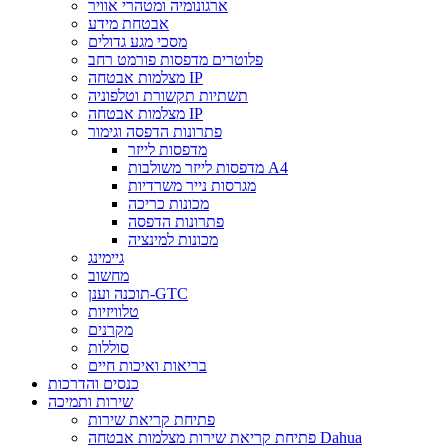
ארגונומיה ומטהרי אוויר
אבטחת מידע
מסכי מגע גדולים
פלוטרים מדפסות פורמט רחב
מצלמות אבטחה IP
תשתיות תקשורת וטלפוניה
מצלמות אבטחה IP
פתרונות הדפסה וגימור
מדפסות לייזר
מדפסות לייזר משולבות A4
מגרסות נייר משרדיות
מכונות כריכה
פתרונות הדפסה
מכונות למינציה
גיימינג
מחשוב
תוכנה וענן-GTC
טלוויזיות
מקרנים
סוללות
בריאות ואיכות חיים
כנסים והדרכות
שירות ותמיכה
פתיחת קריאת שירות
פתיחת קריאת שירות מצלמות אבטחה Dahua