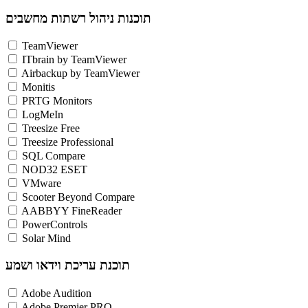
תוכנות ניהול רשתות מחשבים
TeamViewer
ITbrain by TeamViewer
Airbackup by TeamViewer
Monitis
PRTG Monitors
LogMeIn
Treesize Free
Treesize Professional
SQL Compare
NOD32 ESET
VMware
Scooter Beyond Compare
AABBYY FineReader
PowerControls
Solar Mind
תוכנת עריכת וידאו ושמע
Adobe Audition
Adobe Premier PRO