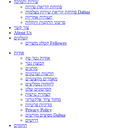
שירות ותמיכה
פתיחת קריאת שירות
פתיחת קריאת שירות מצלמות Dahua
תעודות אחריות
סרטוני התקנות ותקלות
צור קשר
About Us
קטלוגים
קטלוג מוצרים Fellowes
אודות
אודות גטר טק
קבוצת גטר
מותגים
חדשות ועדכונים
מאמרים מקצועיים
לקוחות ממליצים
הסרטונים שלנו
הצהרת נגישות
מחזור ציוד אלקטרוני
מדיניות פרטיות
Privacy Policy
מפיצים מורשים Dahua
דרושים
תחומים