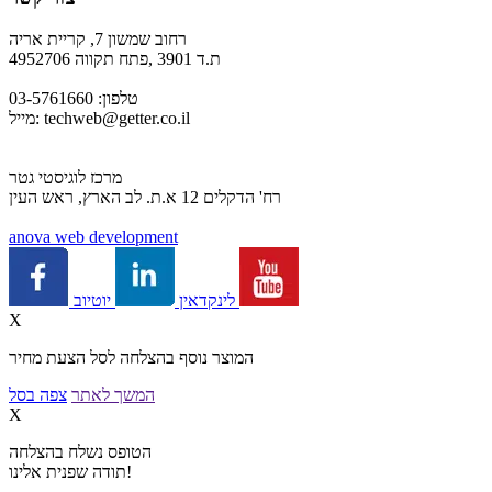
רחוב שמשון 7, קריית אריה
ת.ד 3901 ,פתח תקווה 4952706
טלפון: 03-5761660
techweb@getter.co.il
מייל:
מרכז לוגיסטי גטר
רח' הדקלים 12 א.ת. לב הארץ, ראש העין
a
nova web development
יוטיוב
לינקדאין
X
המוצר נוסף בהצלחה לסל הצעת מחיר
המשך לאתר
צפה בסל
X
הטופס נשלח בהצלחה
תודה שפנית אלינו!