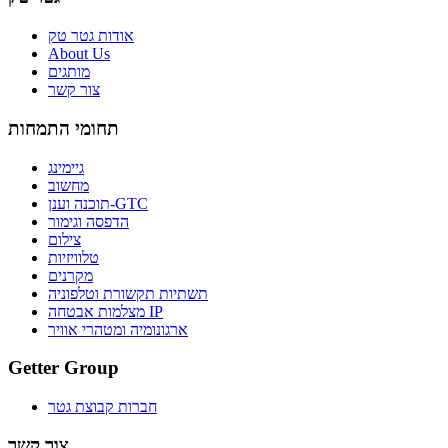
אודות גטר טק
About Us
מותגים
צור קשר
תחומי התמחות
גיימינג
מחשוב
תוכנה וענן-GTC
הדפסה וגימור
צילום
טלוויזיות
מקרנים
תשתיות תקשורת וטלפוניה
מצלמות אבטחה IP
ארגונומיה ומטהרי אוויר
Getter Group
חברות קבוצת גטר
צור קשר