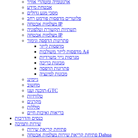
ארגונומיה ומטהרי אוויר
אבטחת מידע
מסכי מגע גדולים
פלוטרים מדפסות פורמט רחב
מצלמות אבטחה IP
תשתיות תקשורת וטלפוניה
מצלמות אבטחה IP
פתרונות הדפסה וגימור
מדפסות לייזר
מדפסות לייזר משולבות A4
מגרסות נייר משרדיות
מכונות כריכה
פתרונות הדפסה
מכונות למינציה
גיימינג
מחשוב
תוכנה וענן-GTC
טלוויזיות
מקרנים
סוללות
בריאות ואיכות חיים
כנסים והדרכות
שירות ותמיכה
פתיחת קריאת שירות
פתיחת קריאת שירות מצלמות אבטחה Dahua