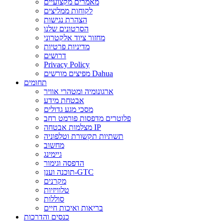
מאמרים מקצועיים
לקוחות ממליצים
הצהרת נגישות
הסרטונים שלנו
מחזור ציוד אלקטרוני
מדיניות פרטיות
דרושים
Privacy Policy
מפיצים מורשים Dahua
תחומים
ארגונומיה ומטהרי אוויר
אבטחת מידע
מסכי מגע גדולים
פלוטרים מדפסות פורמט רחב
מצלמות אבטחה IP
תשתיות תקשורת וטלפוניה
מחשוב
גיימינג
הדפסה וגימור
תוכנה וענן-GTC
מקרנים
טלוויזיות
סוללות
בריאות ואיכות חיים
כנסים והדרכות