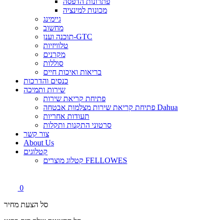
פתרונות הדפסה
מכונות למינציה
גיימינג
מחשוב
תוכנה וענן-GTC
טלוויזיות
מקרנים
סוללות
בריאות ואיכות חיים
כנסים והדרכות
שירות ותמיכה
פתיחת קריאת שירות
פתיחת קריאת שירות מצלמות אבטחה Dahua
תעודות אחריות
סרטוני התקנות ותקלות
צור קשר
About Us
קטלוגים
קטלוג מוצרים FELLOWES
0
סל הצעת מחיר