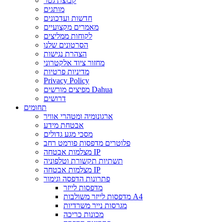
קבוצת גטר
מותגים
חדשות ועדכונים
מאמרים מקצועיים
לקוחות ממליצים
הסרטונים שלנו
הצהרת נגישות
מחזור ציוד אלקטרוני
מדיניות פרטיות
Privacy Policy
מפיצים מורשים Dahua
דרושים
תחומים
ארגונומיה ומטהרי אוויר
אבטחת מידע
מסכי מגע גדולים
פלוטרים מדפסות פורמט רחב
מצלמות אבטחה IP
תשתיות תקשורת וטלפוניה
מצלמות אבטחה IP
פתרונות הדפסה וגימור
מדפסות לייזר
מדפסות לייזר משולבות A4
מגרסות נייר משרדיות
מכונות כריכה