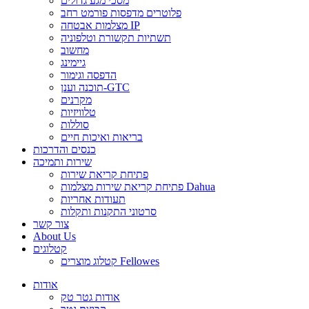
מסכי מגע גדולים
פלוטרים מדפסות פורמט רחב
מצלמות אבטחה IP
תשתיות תקשורת וטלפוניה
מחשוב
גיימינג
הדפסה וגימור
תוכנה וענן-GTC
מקרנים
טלוויזיות
סוללות
בריאות ואיכות חיים
כנסים והדרכות
שירות ותמיכה
פתיחת קריאת שירות
פתיחת קריאת שירות מצלמות Dahua
תעודות אחריות
סרטוני התקנות ותקלות
צור קשר
About Us
קטלוגים
קטלוג מוצרים Fellowes
אודות
אודות גטר טק