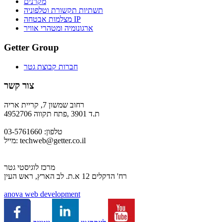
מקרנים
תשתיות תקשורת וטלפוניה
מצלמות אבטחה IP
ארגונומיה ומטהרי אוויר
Getter Group
חברות קבוצת גטר
צור קשר
רחוב שמשון 7, קריית אריה
ת.ד 3901 ,פתח תקווה 4952706
טלפון: 03-5761660
techweb@getter.co.il
מייל:
מרכז לוגיסטי גטר
רח' הדקלים 12 א.ת. לב הארץ, ראש העין
a
nova web development