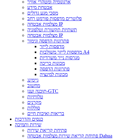
ארגונומיה ומטהרי אוויר
אבטחת מידע
מסכי מגע גדולים
פלוטרים מדפסות פורמט רחב
מצלמות אבטחה IP
תשתיות תקשורת וטלפוניה
מצלמות אבטחה IP
פתרונות הדפסה וגימור
מדפסות לייזר
מדפסות לייזר משולבות A4
מגרסות נייר משרדיות
מכונות כריכה
פתרונות הדפסה
מכונות למינציה
גיימינג
מחשוב
תוכנה וענן-GTC
טלוויזיות
מקרנים
סוללות
בריאות ואיכות חיים
כנסים והדרכות
שירות ותמיכה
פתיחת קריאת שירות
פתיחת קריאת שירות מצלמות אבטחה Dahua