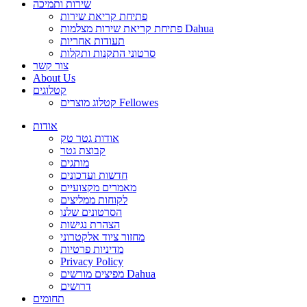
שירות ותמיכה
פתיחת קריאת שירות
פתיחת קריאת שירות מצלמות Dahua
תעודות אחריות
סרטוני התקנות ותקלות
צור קשר
About Us
קטלוגים
קטלוג מוצרים Fellowes
אודות
אודות גטר טק
קבוצת גטר
מותגים
חדשות ועדכונים
מאמרים מקצועיים
לקוחות ממליצים
הסרטונים שלנו
הצהרת נגישות
מחזור ציוד אלקטרוני
מדיניות פרטיות
Privacy Policy
מפיצים מורשים Dahua
דרושים
תחומים