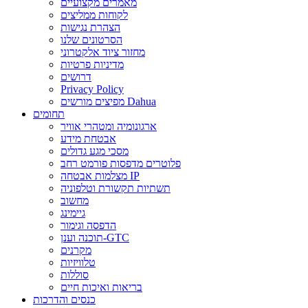
מאמרים מקצועיים
לקוחות ממליצים
הצהרת נגישות
הסרטונים שלנו
מחזור ציוד אלקטרוני
מדיניות פרטיות
דרושים
Privacy Policy
מפיצים מורשים Dahua
תחומים
ארגונומיה ומטהרי אוויר
אבטחת מידע
מסכי מגע גדולים
פלוטרים מדפסות פורמט רחב
מצלמות אבטחה IP
תשתיות תקשורת וטלפוניה
מחשוב
גיימינג
הדפסה וגימור
תוכנה וענן-GTC
מקרנים
טלוויזיות
סוללות
בריאות ואיכות חיים
כנסים והדרכות