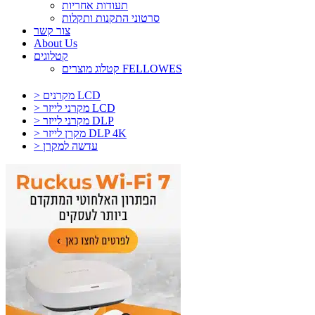
תעודות אחריות
סרטוני התקנות ותקלות
צור קשר
About Us
קטלוגים
קטלוג מוצרים FELLOWES
> מקרנים LCD
> מקרני לייזר LCD
> מקרני לייזר DLP
> מקרן לייזר DLP 4K
> עדשה למקרן