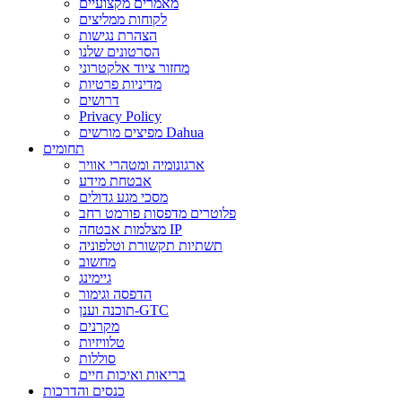
מאמרים מקצועיים
לקוחות ממליצים
הצהרת נגישות
הסרטונים שלנו
מחזור ציוד אלקטרוני
מדיניות פרטיות
דרושים
Privacy Policy
מפיצים מורשים Dahua
תחומים
ארגונומיה ומטהרי אוויר
אבטחת מידע
מסכי מגע גדולים
פלוטרים מדפסות פורמט רחב
מצלמות אבטחה IP
תשתיות תקשורת וטלפוניה
מחשוב
גיימינג
הדפסה וגימור
תוכנה וענן-GTC
מקרנים
טלוויזיות
סוללות
בריאות ואיכות חיים
כנסים והדרכות