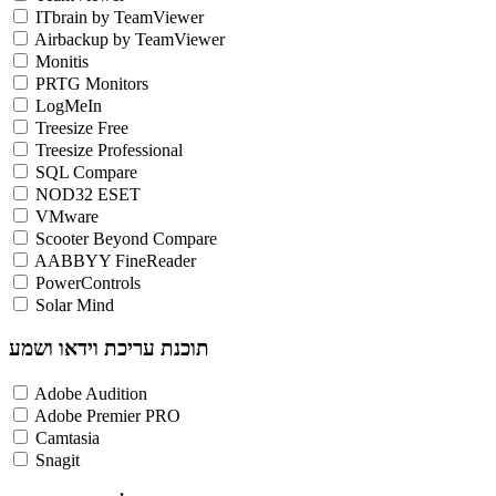
ITbrain by TeamViewer
Airbackup by TeamViewer
Monitis
PRTG Monitors
LogMeIn
Treesize Free
Treesize Professional
SQL Compare
NOD32 ESET
VMware
Scooter Beyond Compare
AABBYY FineReader
PowerControls
Solar Mind
תוכנת עריכת וידאו ושמע
Adobe Audition
Adobe Premier PRO
Camtasia
Snagit