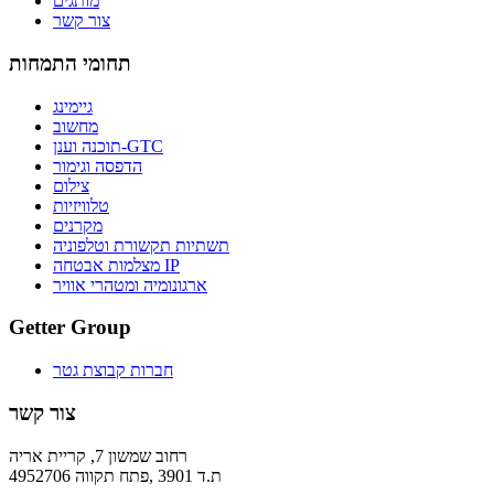
מותגים
צור קשר
תחומי התמחות
גיימינג
מחשוב
תוכנה וענן-GTC
הדפסה וגימור
צילום
טלוויזיות
מקרנים
תשתיות תקשורת וטלפוניה
מצלמות אבטחה IP
ארגונומיה ומטהרי אוויר
Getter Group
חברות קבוצת גטר
צור קשר
רחוב שמשון 7, קריית אריה
ת.ד 3901 ,פתח תקווה 4952706