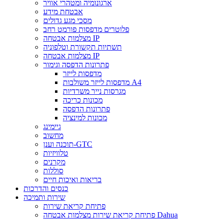
ארגונומיה ומטהרי אוויר
אבטחת מידע
מסכי מגע גדולים
פלוטרים מדפסות פורמט רחב
מצלמות אבטחה IP
תשתיות תקשורת וטלפוניה
מצלמות אבטחה IP
פתרונות הדפסה וגימור
מדפסות לייזר
מדפסות לייזר משולבות A4
מגרסות נייר משרדיות
מכונות כריכה
פתרונות הדפסה
מכונות למינציה
גיימינג
מחשוב
תוכנה וענן-GTC
טלוויזיות
מקרנים
סוללות
בריאות ואיכות חיים
כנסים והדרכות
שירות ותמיכה
פתיחת קריאת שירות
פתיחת קריאת שירות מצלמות אבטחה Dahua