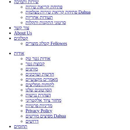
שירות ותמיכה
פתיחת קריאת שירות
פתיחת קריאת שירות מצלמות Dahua
תעודות אחריות
סרטוני התקנות ותקלות
צור קשר
About Us
קטלוגים
קטלוג מוצרים Fellowes
אודות
אודות גטר טק
קבוצת גטר
מותגים
חדשות ועדכונים
מאמרים מקצועיים
לקוחות ממליצים
הסרטונים שלנו
הצהרת נגישות
מחזור ציוד אלקטרוני
מדיניות פרטיות
Privacy Policy
מפיצים מורשים Dahua
דרושים
תחומים