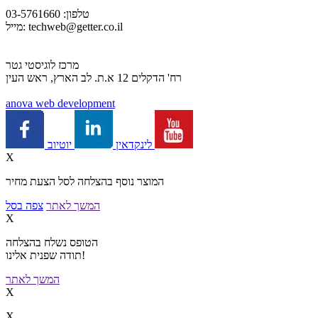
טלפון: 03-5761660
techweb@getter.co.il
מייל:
מרכז לוגיסטי גטר
רח' הדקלים 12 א.ת. לב הארץ, ראש העין
a
nova web development
יוטיוב
לינקדאין
X
המוצר נוסף בהצלחה לסל הצעת מחיר
המשך לאתר
צפה בסל
X
הטופס נשלח בהצלחה
תודה שפנית אלינו!
המשך לאתר
X
X