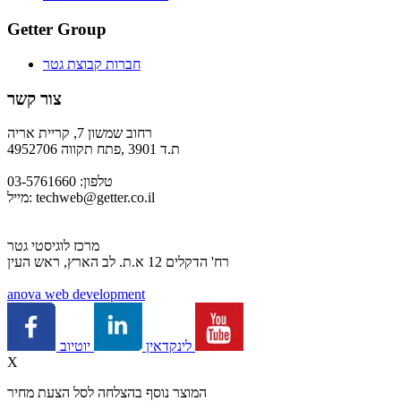
Getter Group
חברות קבוצת גטר
צור קשר
רחוב שמשון 7, קריית אריה
ת.ד 3901 ,פתח תקווה 4952706
טלפון: 03-5761660
techweb@getter.co.il
מייל:
מרכז לוגיסטי גטר
רח' הדקלים 12 א.ת. לב הארץ, ראש העין
a
nova web development
יוטיוב
לינקדאין
X
המוצר נוסף בהצלחה לסל הצעת מחיר