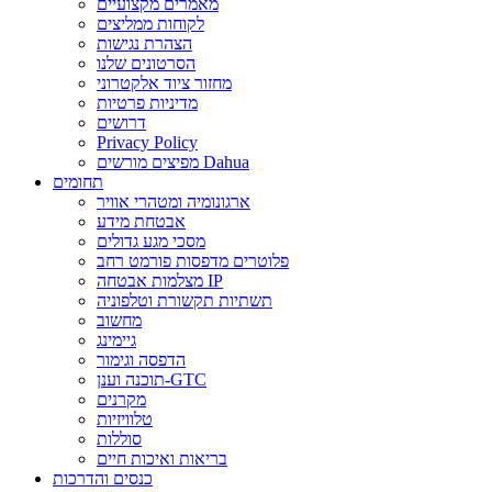
מאמרים מקצועיים
לקוחות ממליצים
הצהרת נגישות
הסרטונים שלנו
מחזור ציוד אלקטרוני
מדיניות פרטיות
דרושים
Privacy Policy
מפיצים מורשים Dahua
תחומים
ארגונומיה ומטהרי אוויר
אבטחת מידע
מסכי מגע גדולים
פלוטרים מדפסות פורמט רחב
מצלמות אבטחה IP
תשתיות תקשורת וטלפוניה
מחשוב
גיימינג
הדפסה וגימור
תוכנה וענן-GTC
מקרנים
טלוויזיות
סוללות
בריאות ואיכות חיים
כנסים והדרכות