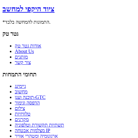
ציוד היקפי למחשב
*התמונות להמחשה בלבד.
גטר טק
אודות גטר טק
About Us
מותגים
צור קשר
תחומי התמחות
גיימינג
מחשוב
תוכנה וענן-GTC
הדפסה וגימור
צילום
טלוויזיות
מקרנים
תשתיות תקשורת וטלפוניה
מצלמות אבטחה IP
ארגונומיה ומטהרי אוויר