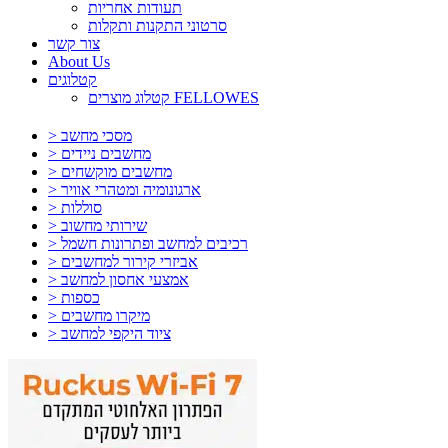
תעודות אחריות
סרטוני התקנות ותקלות
צור קשר
About Us
קטלוגים
קטלוג מוצרים FELLOWES
> מסכי מחשב
> מחשבים ניידים
> מחשבים מוקשחים
> ארגונומיה ומטהרי אוויר
> סוללות
> שירותי מחשוב
> רכיבים למחשב ופתרונות חשמל
> אביזרי קירור למחשבים
> אמצעי אחסון למחשב
> כספות
> מיקרו מחשבים
> ציוד היקפי למחשב