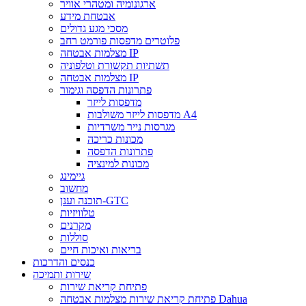
ארגונומיה ומטהרי אוויר
אבטחת מידע
מסכי מגע גדולים
פלוטרים מדפסות פורמט רחב
מצלמות אבטחה IP
תשתיות תקשורת וטלפוניה
מצלמות אבטחה IP
פתרונות הדפסה וגימור
מדפסות לייזר
מדפסות לייזר משולבות A4
מגרסות נייר משרדיות
מכונות כריכה
פתרונות הדפסה
מכונות למינציה
גיימינג
מחשוב
תוכנה וענן-GTC
טלוויזיות
מקרנים
סוללות
בריאות ואיכות חיים
כנסים והדרכות
שירות ותמיכה
פתיחת קריאת שירות
פתיחת קריאת שירות מצלמות אבטחה Dahua