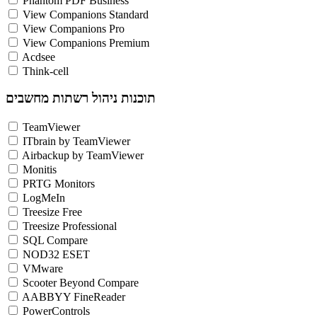
Phantom PDF Business
View Companions Standard
View Companions Pro
View Companions Premium
Acdsee
Think-cell
תוכנות ניהול רשתות מחשבים
TeamViewer
ITbrain by TeamViewer
Airbackup by TeamViewer
Monitis
PRTG Monitors
LogMeIn
Treesize Free
Treesize Professional
SQL Compare
NOD32 ESET
VMware
Scooter Beyond Compare
AABBYY FineReader
PowerControls