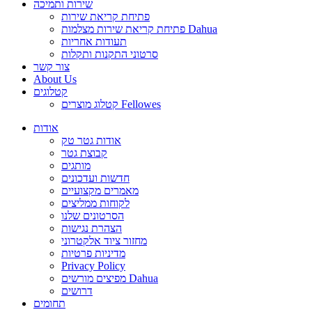
שירות ותמיכה
פתיחת קריאת שירות
פתיחת קריאת שירות מצלמות Dahua
תעודות אחריות
סרטוני התקנות ותקלות
צור קשר
About Us
קטלוגים
קטלוג מוצרים Fellowes
אודות
אודות גטר טק
קבוצת גטר
מותגים
חדשות ועדכונים
מאמרים מקצועיים
לקוחות ממליצים
הסרטונים שלנו
הצהרת נגישות
מחזור ציוד אלקטרוני
מדיניות פרטיות
Privacy Policy
מפיצים מורשים Dahua
דרושים
תחומים