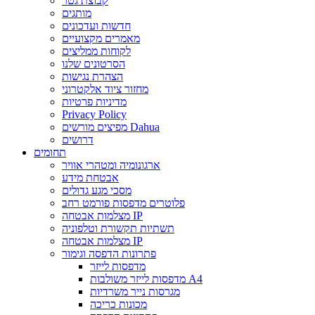
קבוצת גטר
מותגים
חדשות ועדכונים
מאמרים מקצועיים
לקוחות ממליצים
הסרטונים שלנו
הצהרת נגישות
מחזור ציוד אלקטרוני
מדיניות פרטיות
Privacy Policy
מפיצים מורשים Dahua
דרושים
תחומים
ארגונומיה ומטהרי אוויר
אבטחת מידע
מסכי מגע גדולים
פלוטרים מדפסות פורמט רחב
מצלמות אבטחה IP
תשתיות תקשורת וטלפוניה
מצלמות אבטחה IP
פתרונות הדפסה וגימור
מדפסות לייזר
מדפסות לייזר משולבות A4
מגרסות נייר משרדיות
מכונות כריכה