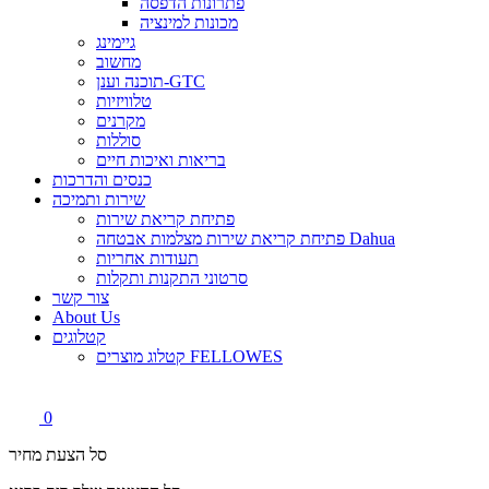
פתרונות הדפסה
מכונות למינציה
גיימינג
מחשוב
תוכנה וענן-GTC
טלוויזיות
מקרנים
סוללות
בריאות ואיכות חיים
כנסים והדרכות
שירות ותמיכה
פתיחת קריאת שירות
פתיחת קריאת שירות מצלמות אבטחה Dahua
תעודות אחריות
סרטוני התקנות ותקלות
צור קשר
About Us
קטלוגים
קטלוג מוצרים FELLOWES
0
סל הצעת מחיר