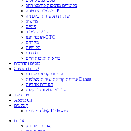
מסכי מגע גדולים
פלוטרים מדפסות פורמט רחב
מצלמות אבטחה IP
תשתיות תקשורת וטלפוניה
מחשוב
גיימינג
הדפסה וגימור
תוכנה וענן-GTC
מקרנים
טלוויזיות
סוללות
בריאות ואיכות חיים
כנסים והדרכות
שירות ותמיכה
פתיחת קריאת שירות
פתיחת קריאת שירות מצלמות Dahua
תעודות אחריות
סרטוני התקנות ותקלות
צור קשר
About Us
קטלוגים
קטלוג מוצרים Fellowes
אודות
אודות גטר טק