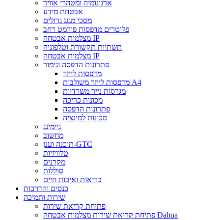
ארגונומיה ומטהרי אוויר
אבטחת מידע
מסכי מגע גדולים
פלוטרים מדפסות פורמט רחב
מצלמות אבטחה IP
תשתיות תקשורת וטלפוניה
מצלמות אבטחה IP
פתרונות הדפסה וגימור
מדפסות לייזר
מדפסות לייזר משולבות A4
מגרסות נייר משרדיות
מכונות כריכה
פתרונות הדפסה
מכונות למינציה
גיימינג
מחשוב
תוכנה וענן-GTC
טלוויזיות
מקרנים
סוללות
בריאות ואיכות חיים
כנסים והדרכות
שירות ותמיכה
פתיחת קריאת שירות
פתיחת קריאת שירות מצלמות אבטחה Dahua