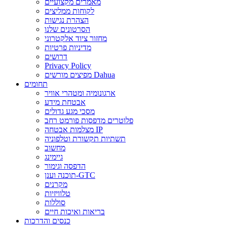
מאמרים מקצועיים
לקוחות ממליצים
הצהרת נגישות
הסרטונים שלנו
מחזור ציוד אלקטרוני
מדיניות פרטיות
דרושים
Privacy Policy
מפיצים מורשים Dahua
תחומים
ארגונומיה ומטהרי אוויר
אבטחת מידע
מסכי מגע גדולים
פלוטרים מדפסות פורמט רחב
מצלמות אבטחה IP
תשתיות תקשורת וטלפוניה
מחשוב
גיימינג
הדפסה וגימור
תוכנה וענן-GTC
מקרנים
טלוויזיות
סוללות
בריאות ואיכות חיים
כנסים והדרכות