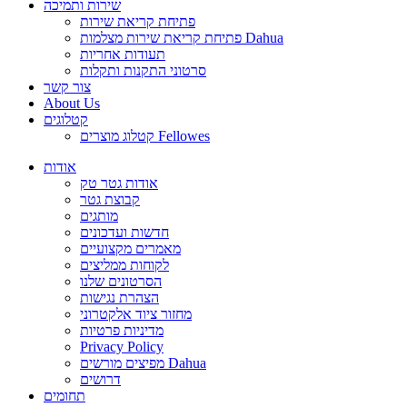
שירות ותמיכה
פתיחת קריאת שירות
פתיחת קריאת שירות מצלמות Dahua
תעודות אחריות
סרטוני התקנות ותקלות
צור קשר
About Us
קטלוגים
קטלוג מוצרים Fellowes
אודות
אודות גטר טק
קבוצת גטר
מותגים
חדשות ועדכונים
מאמרים מקצועיים
לקוחות ממליצים
הסרטונים שלנו
הצהרת נגישות
מחזור ציוד אלקטרוני
מדיניות פרטיות
Privacy Policy
מפיצים מורשים Dahua
דרושים
תחומים