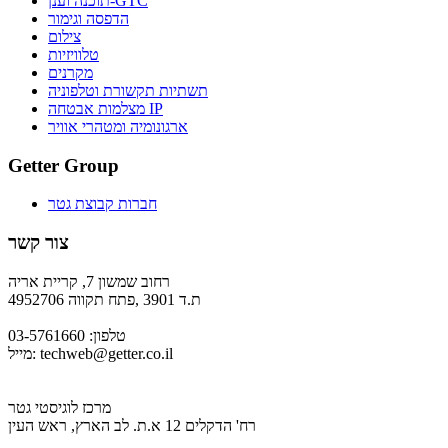
תוכנה וענן-GTC
הדפסה וגימור
צילום
טלוויזיות
מקרנים
תשתיות תקשורת וטלפוניה
מצלמות אבטחה IP
ארגונומיה ומטהרי אוויר
Getter Group
חברות קבוצת גטר
צור קשר
רחוב שמשון 7, קריית אריה
ת.ד 3901 ,פתח תקווה 4952706
טלפון: 03-5761660
techweb@getter.co.il
מייל:
מרכז לוגיסטי גטר
רח' הדקלים 12 א.ת. לב הארץ, ראש העין