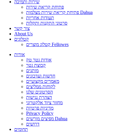
שירות ותמיכה
פתיחת קריאת שירות
פתיחת קריאת שירות מצלמות Dahua
תעודות אחריות
סרטוני התקנות ותקלות
צור קשר
About Us
קטלוגים
קטלוג מוצרים Fellowes
אודות
אודות גטר טק
קבוצת גטר
מותגים
חדשות ועדכונים
מאמרים מקצועיים
לקוחות ממליצים
הסרטונים שלנו
הצהרת נגישות
מחזור ציוד אלקטרוני
מדיניות פרטיות
Privacy Policy
מפיצים מורשים Dahua
דרושים
תחומים