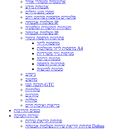
ארגונומיה ומטהרי אוויר
אבטחת מידע
מסכי מגע גדולים
פלוטרים מדפסות פורמט רחב
מצלמות אבטחה IP
תשתיות תקשורת וטלפוניה
מצלמות אבטחה IP
פתרונות הדפסה וגימור
מדפסות לייזר
מדפסות לייזר משולבות A4
מגרסות נייר משרדיות
מכונות כריכה
פתרונות הדפסה
מכונות למינציה
גיימינג
מחשוב
תוכנה וענן-GTC
טלוויזיות
מקרנים
סוללות
בריאות ואיכות חיים
כנסים והדרכות
שירות ותמיכה
פתיחת קריאת שירות
פתיחת קריאת שירות מצלמות אבטחה Dahua