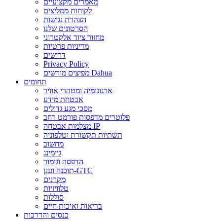
מאמרים מקצועיים
לקוחות ממליצים
הצהרת נגישות
הסרטונים שלנו
מחזור ציוד אלקטרוני
מדיניות פרטיות
דרושים
Privacy Policy
מפיצים מורשים Dahua
תחומים
ארגונומיה ומטהרי אוויר
אבטחת מידע
מסכי מגע גדולים
פלוטרים מדפסות פורמט רחב
מצלמות אבטחה IP
תשתיות תקשורת וטלפוניה
מחשוב
גיימינג
הדפסה וגימור
תוכנה וענן-GTC
מקרנים
טלוויזיות
סוללות
בריאות ואיכות חיים
כנסים והדרכות