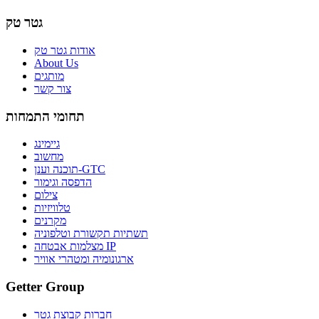
גטר טק
אודות גטר טק
About Us
מותגים
צור קשר
תחומי התמחות
גיימינג
מחשוב
תוכנה וענן-GTC
הדפסה וגימור
צילום
טלוויזיות
מקרנים
תשתיות תקשורת וטלפוניה
מצלמות אבטחה IP
ארגונומיה ומטהרי אוויר
Getter Group
חברות קבוצת גטר