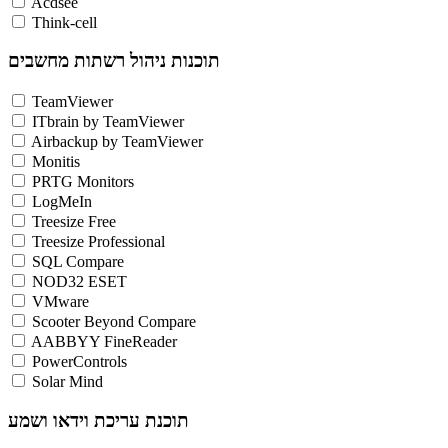
Acdsee
Think-cell
תוכנות ניהול רשתות מחשבים
TeamViewer
ITbrain by TeamViewer
Airbackup by TeamViewer
Monitis
PRTG Monitors
LogMeIn
Treesize Free
Treesize Professional
SQL Compare
NOD32 ESET
VMware
Scooter Beyond Compare
AABBYY FineReader
PowerControls
Solar Mind
תוכנת עריכת וידאו ושמע