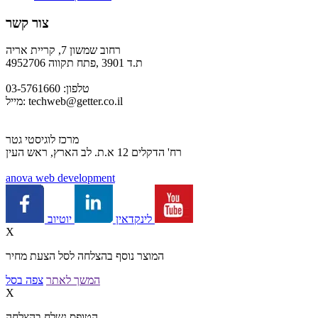
צור קשר
רחוב שמשון 7, קריית אריה
ת.ד 3901 ,פתח תקווה 4952706
טלפון: 03-5761660
techweb@getter.co.il
מייל:
מרכז לוגיסטי גטר
רח' הדקלים 12 א.ת. לב הארץ, ראש העין
a
nova web development
יוטיוב
לינקדאין
X
המוצר נוסף בהצלחה לסל הצעת מחיר
המשך לאתר
צפה בסל
X
הטופס נשלח בהצלחה