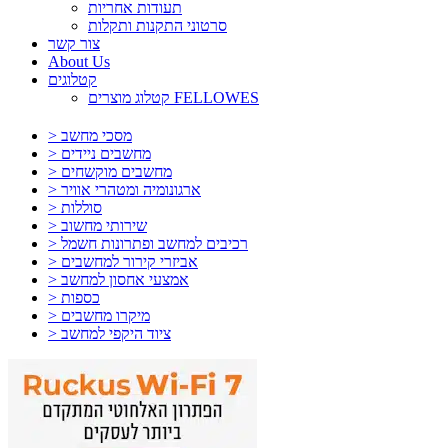
תעודות אחריות
סרטוני התקנות ותקלות
צור קשר
About Us
קטלוגים
קטלוג מוצרים FELLOWES
> מסכי מחשב
> מחשבים ניידים
> מחשבים מוקשחים
> ארגונומיה ומטהרי אוויר
> סוללות
> שירותי מחשוב
> רכיבים למחשב ופתרונות חשמל
> אביזרי קירור למחשבים
> אמצעי אחסון למחשב
> כספות
> מיקרו מחשבים
> ציוד היקפי למחשב