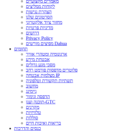
מאמרים מקצועיים
לקוחות ממליצים
הצהרת נגישות
הסרטונים שלנו
מחזור ציוד אלקטרוני
מדיניות פרטיות
דרושים
Privacy Policy
מפיצים מורשים Dahua
תחומים
ארגונומיה ומטהרי אוויר
אבטחת מידע
מסכי מגע גדולים
פלוטרים מדפסות פורמט רחב
מצלמות אבטחה IP
תשתיות תקשורת וטלפוניה
מחשוב
גיימינג
הדפסה וגימור
תוכנה וענן-GTC
מקרנים
טלוויזיות
סוללות
בריאות ואיכות חיים
כנסים והדרכות