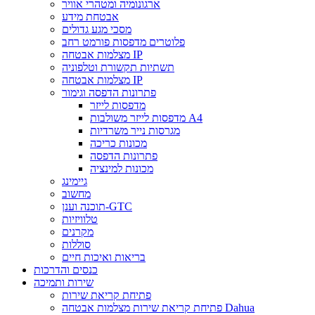
ארגונומיה ומטהרי אוויר
אבטחת מידע
מסכי מגע גדולים
פלוטרים מדפסות פורמט רחב
מצלמות אבטחה IP
תשתיות תקשורת וטלפוניה
מצלמות אבטחה IP
פתרונות הדפסה וגימור
מדפסות לייזר
מדפסות לייזר משולבות A4
מגרסות נייר משרדיות
מכונות כריכה
פתרונות הדפסה
מכונות למינציה
גיימינג
מחשוב
תוכנה וענן-GTC
טלוויזיות
מקרנים
סוללות
בריאות ואיכות חיים
כנסים והדרכות
שירות ותמיכה
פתיחת קריאת שירות
פתיחת קריאת שירות מצלמות אבטחה Dahua