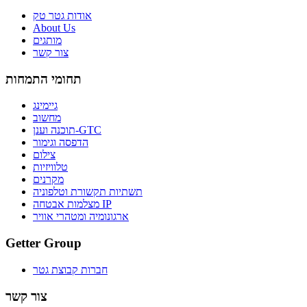
אודות גטר טק
About Us
מותגים
צור קשר
תחומי התמחות
גיימינג
מחשוב
תוכנה וענן-GTC
הדפסה וגימור
צילום
טלוויזיות
מקרנים
תשתיות תקשורת וטלפוניה
מצלמות אבטחה IP
ארגונומיה ומטהרי אוויר
Getter Group
חברות קבוצת גטר
צור קשר