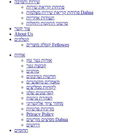
שירות ותמיכה
פתיחת קריאת שירות
פתיחת קריאת שירות מצלמות Dahua
תעודות אחריות
סרטוני התקנות ותקלות
צור קשר
About Us
קטלוגים
קטלוג מוצרים Fellowes
אודות
אודות גטר טק
קבוצת גטר
מותגים
חדשות ועדכונים
מאמרים מקצועיים
לקוחות ממליצים
הסרטונים שלנו
הצהרת נגישות
מחזור ציוד אלקטרוני
מדיניות פרטיות
Privacy Policy
מפיצים מורשים Dahua
דרושים
תחומים