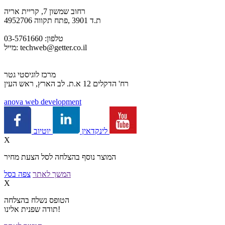
רחוב שמשון 7, קריית אריה
ת.ד 3901 ,פתח תקווה 4952706
טלפון: 03-5761660
techweb@getter.co.il
מייל:
מרכז לוגיסטי גטר
רח' הדקלים 12 א.ת. לב הארץ, ראש העין
a
nova web development
יוטיוב
לינקדאין
X
המוצר נוסף בהצלחה לסל הצעת מחיר
המשך לאתר
צפה בסל
X
הטופס נשלח בהצלחה
תודה שפנית אלינו!