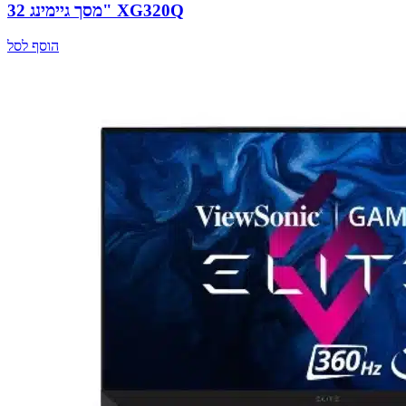
מסך גיימינג 32" XG320Q
הוסף לסל