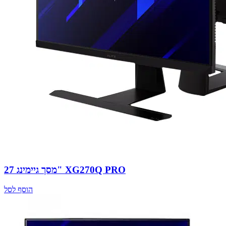
מסך גיימינג 27" XG270Q PRO
הוסף לסל