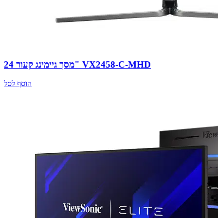
מסך גיימינג קעור 24" VX2458-C-MHD
הוסף לסל