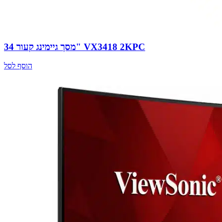
מסך גיימינג קעור 34" VX3418 2KPC
הוסף לסל