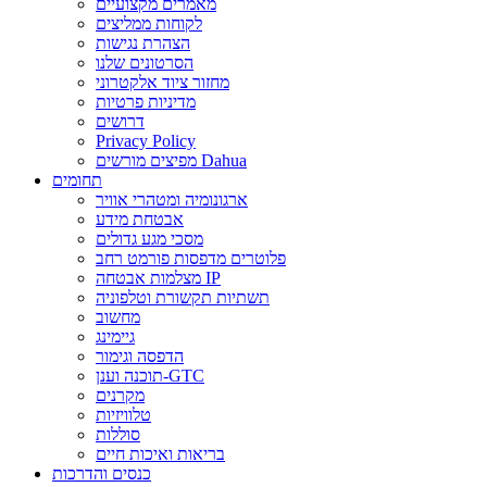
מאמרים מקצועיים
לקוחות ממליצים
הצהרת נגישות
הסרטונים שלנו
מחזור ציוד אלקטרוני
מדיניות פרטיות
דרושים
Privacy Policy
מפיצים מורשים Dahua
תחומים
ארגונומיה ומטהרי אוויר
אבטחת מידע
מסכי מגע גדולים
פלוטרים מדפסות פורמט רחב
מצלמות אבטחה IP
תשתיות תקשורת וטלפוניה
מחשוב
גיימינג
הדפסה וגימור
תוכנה וענן-GTC
מקרנים
טלוויזיות
סוללות
בריאות ואיכות חיים
כנסים והדרכות