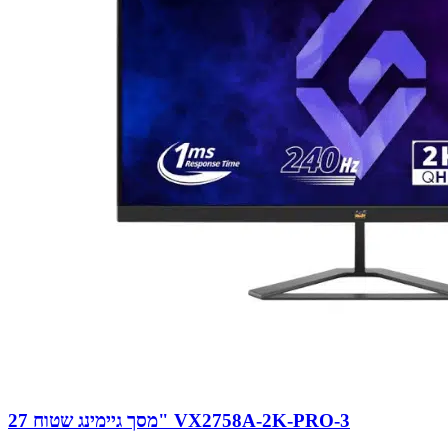
מסך גיימינג שטוח 27" VX2758A-2K-PRO-3