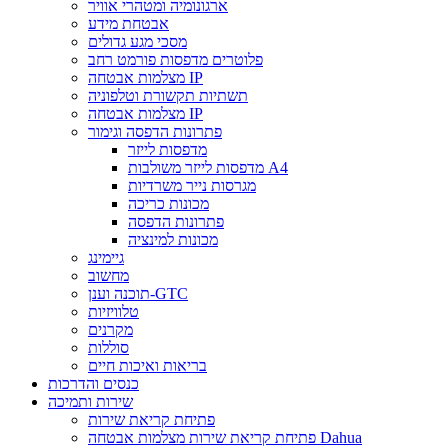
ארגונומיה ומטהרי אוויר
אבטחת מידע
מסכי מגע גדולים
פלוטרים מדפסות פורמט רחב
מצלמות אבטחה IP
תשתיות תקשורת וטלפוניה
מצלמות אבטחה IP
פתרונות הדפסה וגימור
מדפסות לייזר
מדפסות לייזר משולבות A4
מגרסות נייר משרדיות
מכונות כריכה
פתרונות הדפסה
מכונות למינציה
גיימינג
מחשוב
תוכנה וענן-GTC
טלוויזיות
מקרנים
סוללות
בריאות ואיכות חיים
כנסים והדרכות
שירות ותמיכה
פתיחת קריאת שירות
פתיחת קריאת שירות מצלמות אבטחה Dahua