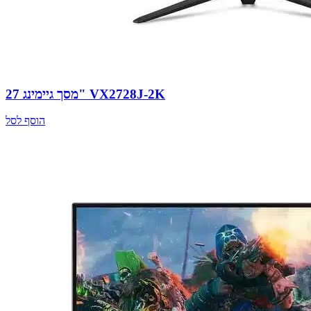
מסך גיימינג 27" VX2728J-2K
הוסף לסל