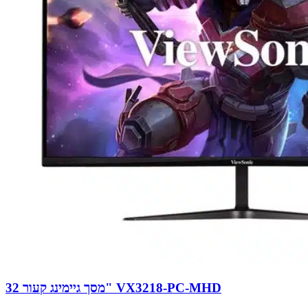
מסך גיימינג קעור 32" VX3218-PC-MHD