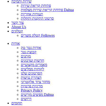
שירות ותמיכה
פתיחת קריאת שירות
פתיחת קריאת שירות מצלמות Dahua
תעודות אחריות
סרטוני התקנות ותקלות
צור קשר
About Us
קטלוגים
קטלוג מוצרים Fellowes
אודות
אודות גטר טק
קבוצת גטר
מותגים
חדשות ועדכונים
מאמרים מקצועיים
לקוחות ממליצים
הסרטונים שלנו
הצהרת נגישות
מחזור ציוד אלקטרוני
מדיניות פרטיות
Privacy Policy
מפיצים מורשים Dahua
דרושים
תחומים