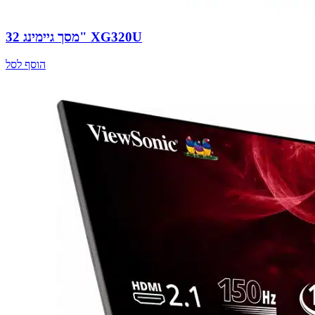
מסך גיימינג 32" XG320U
הוסף לסל