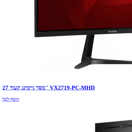
מסך גיימינג קעור 27" VX2719-PC-MHD
הוסף לסל