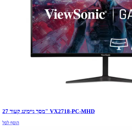
מסך גיימינג קעור 27" VX2718-PC-MHD
הוסף לסל