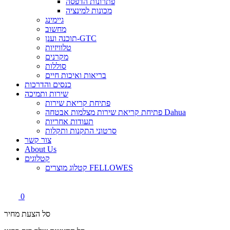
פתרונות הדפסה
מכונות למינציה
גיימינג
מחשוב
תוכנה וענן-GTC
טלוויזיות
מקרנים
סוללות
בריאות ואיכות חיים
כנסים והדרכות
שירות ותמיכה
פתיחת קריאת שירות
פתיחת קריאת שירות מצלמות אבטחה Dahua
תעודות אחריות
סרטוני התקנות ותקלות
צור קשר
About Us
קטלוגים
קטלוג מוצרים FELLOWES
0
סל הצעת מחיר