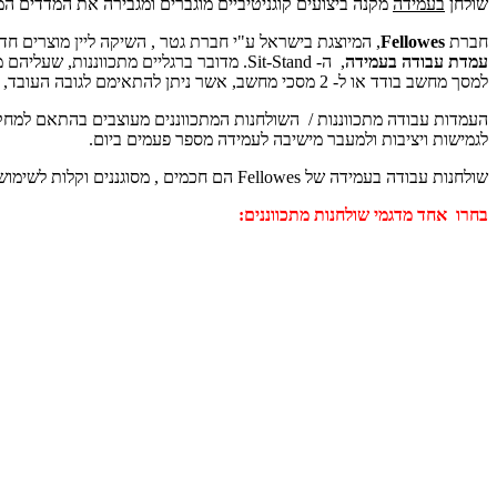
שולחן
בעמידה
מקנה ביצועים קוגניטיביים מוגברים ומגבירה את המדדים המטב
חברת
Fellowes
, המיוצגת בישראל ע"י חברת גטר , השיקה ליין מוצרים חד
עמדת עבודה בעמידה
, ה- Sit-Stand. מדובר ברגליים מתכווננ
למסך מחשב בודד או ל- 2 מסכי מחשב, אשר ניתן להתאימם לגובה העובד, דבר המקל על העבודה בעמידה. חלק מהדגמים של עמדות עבודה בעמידה בעלי הטענה אלחוטית מובנית וכניסות USB.
העמדות עבודה מתכווננות / השולחנות המתכווננים מעוצבים בהתאם למחקר
לגמישות ויציבות ולמעבר מישיבה לעמידה מספר פעמים ביום.
שולחנות עבודה בעמידה של Fellowes הם חכמים , מסוגננים וקלות לשימוש.
בחרו אחד מדגמי שולחנות מתכווננים: