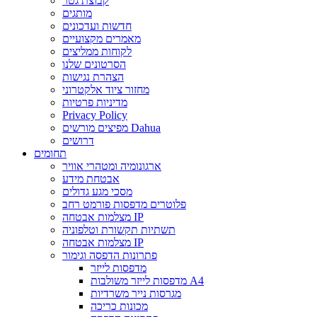
קבוצת גטר
מותגים
חדשות ועדכונים
מאמרים מקצועיים
לקוחות ממליצים
הסרטונים שלנו
הצהרת נגישות
מחזור ציוד אלקטרוני
מדיניות פרטיות
Privacy Policy
מפיצים מורשים Dahua
דרושים
תחומים
ארגונומיה ומטהרי אוויר
אבטחת מידע
מסכי מגע גדולים
פלוטרים מדפסות פורמט רחב
מצלמות אבטחה IP
תשתיות תקשורת וטלפוניה
מצלמות אבטחה IP
פתרונות הדפסה וגימור
מדפסות לייזר
מדפסות לייזר משולבות A4
מגרסות נייר משרדיות
מכונות כריכה