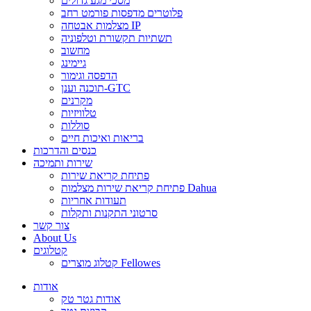
מסכי מגע גדולים
פלוטרים מדפסות פורמט רחב
מצלמות אבטחה IP
תשתיות תקשורת וטלפוניה
מחשוב
גיימינג
הדפסה וגימור
תוכנה וענן-GTC
מקרנים
טלוויזיות
סוללות
בריאות ואיכות חיים
כנסים והדרכות
שירות ותמיכה
פתיחת קריאת שירות
פתיחת קריאת שירות מצלמות Dahua
תעודות אחריות
סרטוני התקנות ותקלות
צור קשר
About Us
קטלוגים
קטלוג מוצרים Fellowes
אודות
אודות גטר טק