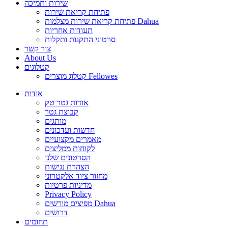
שירות ותמיכה
פתיחת קריאת שירות
פתיחת קריאת שירות מצלמות Dahua
תעודות אחריות
סרטוני התקנות ותקלות
צור קשר
About Us
קטלוגים
קטלוג מוצרים Fellowes
אודות
אודות גטר טק
קבוצת גטר
מותגים
חדשות ועדכונים
מאמרים מקצועיים
לקוחות ממליצים
הסרטונים שלנו
הצהרת נגישות
מחזור ציוד אלקטרוני
מדיניות פרטיות
Privacy Policy
מפיצים מורשים Dahua
דרושים
תחומים