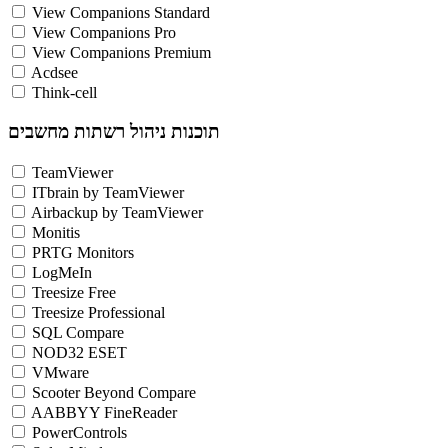
View Companions Standard
View Companions Pro
View Companions Premium
Acdsee
Think-cell
תוכנות ניהול רשתות מחשבים
TeamViewer
ITbrain by TeamViewer
Airbackup by TeamViewer
Monitis
PRTG Monitors
LogMeIn
Treesize Free
Treesize Professional
SQL Compare
NOD32 ESET
VMware
Scooter Beyond Compare
AABBYY FineReader
PowerControls