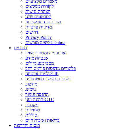
מאמרים מקצועיים
לקוחות ממליצים
הצהרת נגישות
הסרטונים שלנו
מחזור ציוד אלקטרוני
מדיניות פרטיות
דרושים
Privacy Policy
מפיצים מורשים Dahua
תחומים
ארגונומיה ומטהרי אוויר
אבטחת מידע
מסכי מגע גדולים
פלוטרים מדפסות פורמט רחב
מצלמות אבטחה IP
תשתיות תקשורת וטלפוניה
מחשוב
גיימינג
הדפסה וגימור
תוכנה וענן-GTC
מקרנים
טלוויזיות
סוללות
בריאות ואיכות חיים
כנסים והדרכות