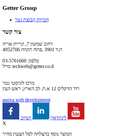
Getter Group
חברות קבוצת גטר
צור קשר
רחוב שמשון 7, קריית אריה
ת.ד 3901 ,פתח תקווה 4952706
טלפון: 03-5761660
techweb@getter.co.il
מייל:
מרכז לוגיסטי גטר
רח' הדקלים 12 א.ת. לב הארץ, ראש העין
a
nova web development
יוטיוב
לינקדאין
X
המוצר נוסף בהצלחה לסל הצעת מחיר