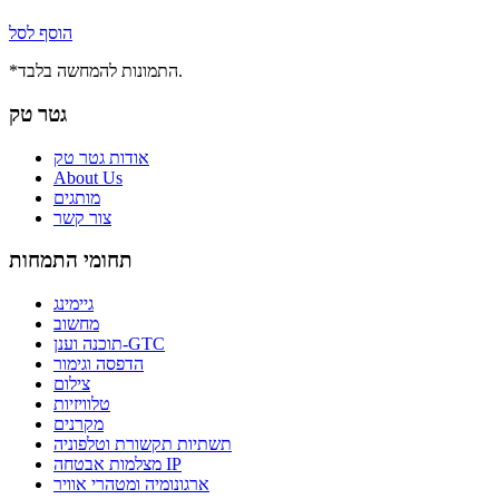
הוסף לסל
*התמונות להמחשה בלבד.
גטר טק
אודות גטר טק
About Us
מותגים
צור קשר
תחומי התמחות
גיימינג
מחשוב
תוכנה וענן-GTC
הדפסה וגימור
צילום
טלוויזיות
מקרנים
תשתיות תקשורת וטלפוניה
מצלמות אבטחה IP
ארגונומיה ומטהרי אוויר