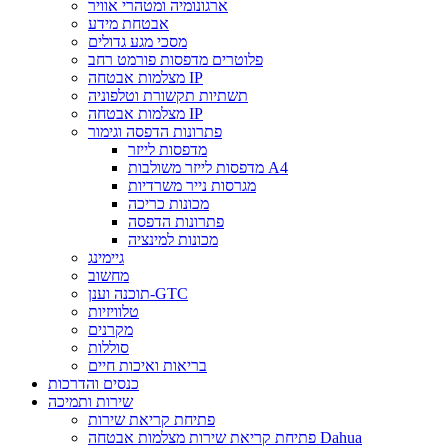
ארגונומיה ומטהרי אוויר
אבטחת מידע
מסכי מגע גדולים
פלוטרים מדפסות פורמט רחב
מצלמות אבטחה IP
תשתיות תקשורת וטלפוניה
מצלמות אבטחה IP
פתרונות הדפסה וגימור
מדפסות לייזר
מדפסות לייזר משולבות A4
מגרסות נייר משרדיות
מכונות כריכה
פתרונות הדפסה
מכונות למינציה
גיימינג
מחשוב
תוכנה וענן-GTC
טלוויזיות
מקרנים
סוללות
בריאות ואיכות חיים
כנסים והדרכות
שירות ותמיכה
פתיחת קריאת שירות
פתיחת קריאת שירות מצלמות אבטחה Dahua