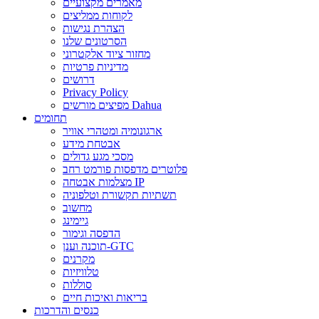
מאמרים מקצועיים
לקוחות ממליצים
הצהרת נגישות
הסרטונים שלנו
מחזור ציוד אלקטרוני
מדיניות פרטיות
דרושים
Privacy Policy
מפיצים מורשים Dahua
תחומים
ארגונומיה ומטהרי אוויר
אבטחת מידע
מסכי מגע גדולים
פלוטרים מדפסות פורמט רחב
מצלמות אבטחה IP
תשתיות תקשורת וטלפוניה
מחשוב
גיימינג
הדפסה וגימור
תוכנה וענן-GTC
מקרנים
טלוויזיות
סוללות
בריאות ואיכות חיים
כנסים והדרכות