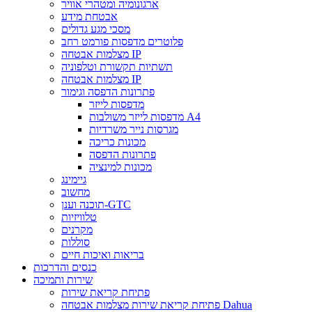
ארגונומיה ומטהרי אוויר
אבטחת מידע
מסכי מגע גדולים
פלוטרים מדפסות פורמט רחב
מצלמות אבטחה IP
תשתיות תקשורת וטלפוניה
מצלמות אבטחה IP
פתרונות הדפסה וגימור
מדפסות לייזר
מדפסות לייזר משולבות A4
מגרסות נייר משרדיות
מכונות כריכה
פתרונות הדפסה
מכונות למינציה
גיימינג
מחשוב
תוכנה וענן-GTC
טלוויזיות
מקרנים
סוללות
בריאות ואיכות חיים
כנסים והדרכות
שירות ותמיכה
פתיחת קריאת שירות
פתיחת קריאת שירות מצלמות אבטחה Dahua