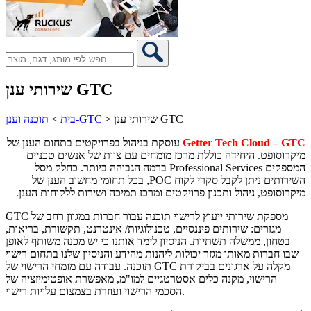
שירותי ענן GTC
שירותי ענן GTC
>
תוכנה וענן-GTC
בית
>
Getter Tech Cloud – GTC
עוסקת בניהול בפרויקטים בתחום הענן של
מיקרוסופט. היחידה כוללת מרכז מומחים עם צוות של אנשים טכניים
המספקים Professional Services ברמה הגבוהה ביותר. כחלק מסל
השירותים ניתן לקבל סקרי לקוח POC, בכל תחומי מחשוב הענן של
מיקרוסופט, ניהול ותכנון פרויקטים ומרכז תמיכה ושירות ללקוחות הענן.
GTC מספקת שירותי ייעוץ לרישוי תוכנה עבור חברות במגוון רחב של
מגזרים: שירותים פיננסיים, טכנולוגיות/ אינטרנט, תקשורת, בריאות,
בטחון, ממשלה תשתיות. הניסיון לימד אותנו כי יש מכנה משותף לאופן
שבו חברות מאותו מגזר יכולות ליהנות מהידע והניסיון שלנו בתחום רישוי
תוכנה. עבודה עם מומחי הרישוי של GTC מקלה על ארגונים בביקורת
הרישוי, מקנה כלים אסטרטגיים למו"מ, מאפשרת אופטימיזציה של
הסכמי הרישוי ועוזרת בצמצום עלויות רישוי.