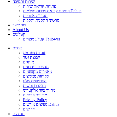
שירות ותמיכה
פתיחת קריאת שירות
פתיחת קריאת שירות מצלמות Dahua
תעודות אחריות
סרטוני התקנות ותקלות
צור קשר
About Us
קטלוגים
קטלוג מוצרים Fellowes
אודות
אודות גטר טק
קבוצת גטר
מותגים
חדשות ועדכונים
מאמרים מקצועיים
לקוחות ממליצים
הסרטונים שלנו
הצהרת נגישות
מחזור ציוד אלקטרוני
מדיניות פרטיות
Privacy Policy
מפיצים מורשים Dahua
דרושים
תחומים