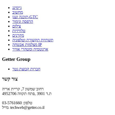
גיימינג
מחשוב
תוכנה וענן-GTC
הדפסה וגימור
צילום
טלוויזיות
מקרנים
תשתיות תקשורת וטלפוניה
מצלמות אבטחה IP
ארגונומיה ומטהרי אוויר
Getter Group
חברות קבוצת גטר
צור קשר
רחוב שמשון 7, קריית אריה
ת.ד 3901 ,פתח תקווה 4952706
טלפון: 03-5761660
techweb@getter.co.il
מייל: