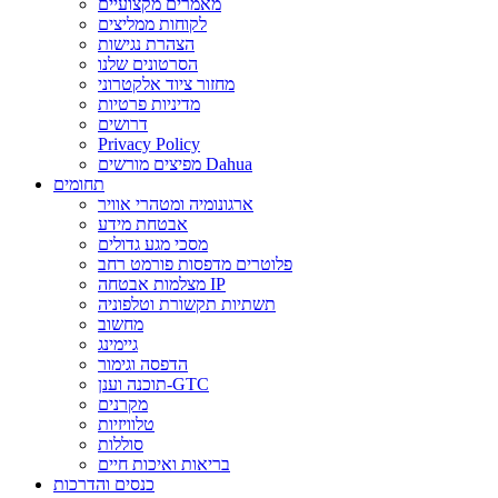
מאמרים מקצועיים
לקוחות ממליצים
הצהרת נגישות
הסרטונים שלנו
מחזור ציוד אלקטרוני
מדיניות פרטיות
דרושים
Privacy Policy
מפיצים מורשים Dahua
תחומים
ארגונומיה ומטהרי אוויר
אבטחת מידע
מסכי מגע גדולים
פלוטרים מדפסות פורמט רחב
מצלמות אבטחה IP
תשתיות תקשורת וטלפוניה
מחשוב
גיימינג
הדפסה וגימור
תוכנה וענן-GTC
מקרנים
טלוויזיות
סוללות
בריאות ואיכות חיים
כנסים והדרכות