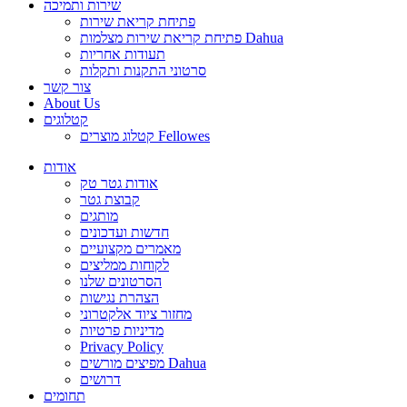
שירות ותמיכה
פתיחת קריאת שירות
פתיחת קריאת שירות מצלמות Dahua
תעודות אחריות
סרטוני התקנות ותקלות
צור קשר
About Us
קטלוגים
קטלוג מוצרים Fellowes
אודות
אודות גטר טק
קבוצת גטר
מותגים
חדשות ועדכונים
מאמרים מקצועיים
לקוחות ממליצים
הסרטונים שלנו
הצהרת נגישות
מחזור ציוד אלקטרוני
מדיניות פרטיות
Privacy Policy
מפיצים מורשים Dahua
דרושים
תחומים