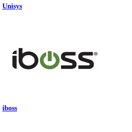
Unisys
iboss