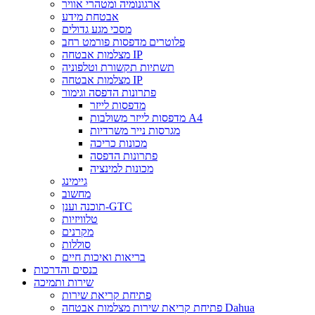
ארגונומיה ומטהרי אוויר
אבטחת מידע
מסכי מגע גדולים
פלוטרים מדפסות פורמט רחב
מצלמות אבטחה IP
תשתיות תקשורת וטלפוניה
מצלמות אבטחה IP
פתרונות הדפסה וגימור
מדפסות לייזר
מדפסות לייזר משולבות A4
מגרסות נייר משרדיות
מכונות כריכה
פתרונות הדפסה
מכונות למינציה
גיימינג
מחשוב
תוכנה וענן-GTC
טלוויזיות
מקרנים
סוללות
בריאות ואיכות חיים
כנסים והדרכות
שירות ותמיכה
פתיחת קריאת שירות
פתיחת קריאת שירות מצלמות אבטחה Dahua