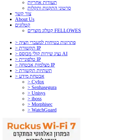
תעודות אחריות
סרטוני התקנות ותקלות
צור קשר
About Us
קטלוגים
קטלוג מוצרים FELLOWES
> פתרונות בטיחות למעברי חציה
> תקשורת IP
> נציג שירות קולי מבוסס AI
> טלפוניית IP
> מצלמות אבטחה IP
> תשתיות תקשורת
> אבטחת מידע
> Cyfox
> Senhasegura
> Unisys
> iboss
> Morphisec
> WatchGuard