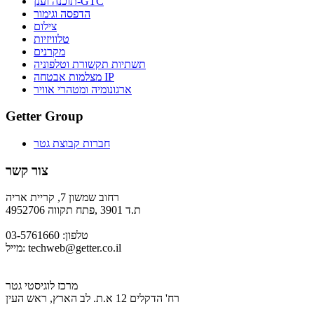
תוכנה וענן-GTC
הדפסה וגימור
צילום
טלוויזיות
מקרנים
תשתיות תקשורת וטלפוניה
מצלמות אבטחה IP
ארגונומיה ומטהרי אוויר
Getter Group
חברות קבוצת גטר
צור קשר
רחוב שמשון 7, קריית אריה
ת.ד 3901 ,פתח תקווה 4952706
טלפון: 03-5761660
techweb@getter.co.il
מייל:
מרכז לוגיסטי גטר
רח' הדקלים 12 א.ת. לב הארץ, ראש העין